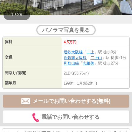
1 / 29
パノラマ写真を見る
賃料
4.5万円
近鉄大阪線
「
二上
」駅 徒歩9分
交通
近鉄南大阪線
「
二上山
」駅 徒歩21分
和歌山線
「
志都美
」駅 徒歩27分
間取り(面積)
2LDK(53.76㎡)
築年月
1998年 1月(築28年)
メールでお問い合わせする(無料)
電話でお問い合わせする