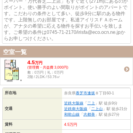
スーパー「万代香芝二上店」もすぐ近く(271m)にあるのが
ポイント。使い勝手のよい間取りがポイントのアパートで
す。こだわりの条件として多い、徒歩9分に駅のある物件
です。上階無しのお部屋です。私達アイリスＦＡホーム
が、アナタの希望に応える物件を探すお手伝いを致しま
す。ご希望の条件は0745-71-2170/irisfa@eco.ocn.ne.jpか
らお申しつけください。
空室一覧
4.5
万
円
(管理費・共益費 3,000円)
敷：0万円｜礼：0万円
2階 / 2LDK / 53.76㎡
所在地
奈良県
香芝市
逢坂
８丁目60-1
近鉄大阪線
「
二上
」駅 徒歩9分
交通
近鉄南大阪線
「
二上山
」駅 徒歩21分
和歌山線
「
志都美
」駅 徒歩27分
賃料
4.5万円