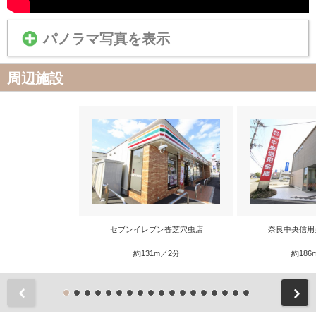
パノラマ写真を表示
周辺施設
セブンイレブン香芝穴虫店
奈良中央信用
約131m／2分
約186
前