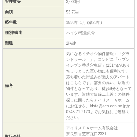
管理費等
3,000円
面積
53.76㎡
築年数
1998年 1月 (築28年)
種別/構造
ハイツ/軽量鉄骨
階建
2階建
気になるイチオシ物件情報：「グラ
ンドゥールⅠ」。コンビニ「セブン
イレブン香芝穴虫店」(131m)があり
ちょっとした買い物にも便利です。
落ち着いた街並みが魅力のアパート
はこちらです。需要の高い、駅近の
備考
物件となっており、徒歩9分となって
います。近鉄大阪線二上近くの物件
探しに困ったらアイリスＦＡホーム
にお任せを。irisfa@eco.ocn.ne.jpか
0745-71-2170までお気軽にご連絡く
ださい。
アイリスＦＡホーム有限会社
奈良県香芝市瓦口2331
取扱会社