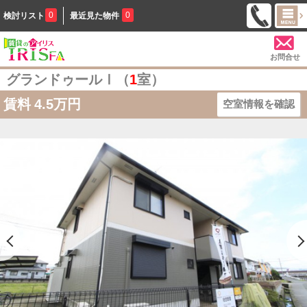
0
0
検討リスト
最近見た物件
お問合せ
グランドゥールⅠ（
1
室）
賃料
4.5万円
空室情報を確認