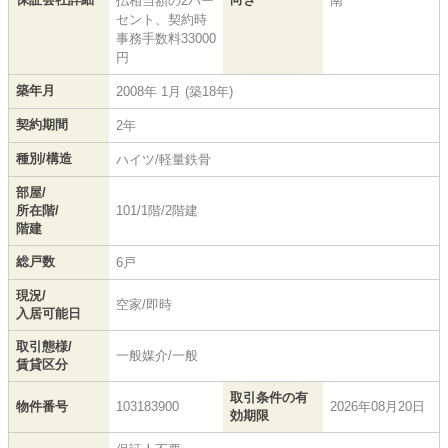
払相当額の2パー
南
セント、契約時
事務手数料33000
円
築年月
2008年 1月 (築18年)
契約期間
2年
種別/構造
ハイツ/軽量鉄骨
部屋/
所在階/
101/1階/2階建
階建
総戸数
6戸
現況/
空家/即時
入居可能日
取引態様/
一般媒介/一般
賃貸区分
取引条件の有
物件番号
103183900
2026年08月20日
効期限