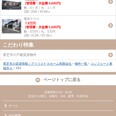
(管理費・共益費 4,600円)
敷：0ヶ月｜礼：1ヶ月
1階 / 2DK / 45.89㎡
竜田テラス
7.9
万
円
(管理費・共益費 5,000円)
敷：0万円｜礼：5万円
1階 / 2LDK / 50.38㎡
こだわり特集
香芝市の戸建賃貸物件
香芝市の賃貸情報｜アイリスＦＡホーム有限会社
>
物件一覧
>
コンフォート東
福寺Ａ
>
101
ページトップに戻る
営業時間:9:30～18:30
定休日:火曜日、水曜日、GW、夏季、年末年始
ホーム
会社概要