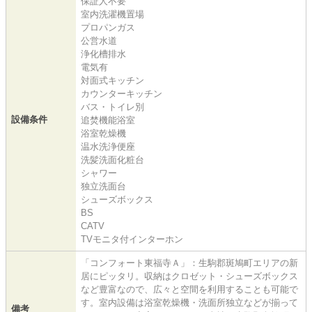
保証人不要
室内洗濯機置場
プロパンガス
公営水道
浄化槽排水
電気有
対面式キッチン
カウンターキッチン
バス・トイレ別
設備条件
追焚機能浴室
浴室乾燥機
温水洗浄便座
洗髪洗面化粧台
シャワー
独立洗面台
シューズボックス
BS
CATV
TVモニタ付インターホン
「コンフォート東福寺Ａ」：生駒郡斑鳩町エリアの新
居にピッタリ。収納はクロゼット・シューズボックス
など豊富なので、広々と空間を利用することも可能で
す。室内設備は浴室乾燥機・洗面所独立などが揃って
備考