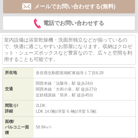
メールでお問い合わせする(無料)
電話でお問い合わせする
室内設備は浴室乾燥機・洗面所独立などが揃っているの
で、快適に過ごしやすいお部屋になります。収納はクロゼ
ット・シューズボックスなど豊富なので、広々と空間を利
用することも可能です。
所在地
奈良県
生駒郡斑鳩町
東福寺
１丁目6-28
関西本線
「
法隆寺
」駅 徒歩24分
交通
関西本線
「
大和小泉
」駅 徒歩27分
近鉄橿原線
「
筒井
」駅 徒歩45分
間取り/
2LDK
詳細
LDK 14.0帖
/
洋室 6.4帖
/
洋室 5.5帖
面積/
バルコニー面
58.84㎡/-
積