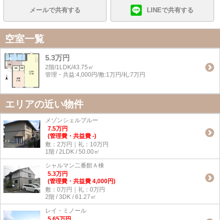
メールで共有する
LINEで共有する
空室一覧
5.3万円
2階/1LDK/43.75㎡
管理・共益:4,000円/敷:1万円/礼:7万円
エリアの近い物件
メゾンシェルブルー
7.5
万
円
(管理費・共益費 -)
敷：2万円｜礼：10万円
1階 / 2LDK / 50.00㎡
シャルマン二番館Ａ棟
5.3
万
円
(管理費・共益費 4,000円)
敷：0万円｜礼：0万円
2階 / 3DK / 61.27㎡
レイ・ミノール
5.65
万
円