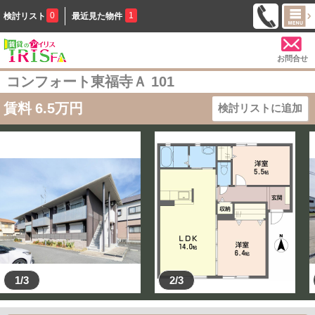
0
1
検討リスト
最近見た物件
お問合せ
コンフォート東福寺Ａ 101
賃料
6.5
万円
検討リストに追加
1/3
2/3