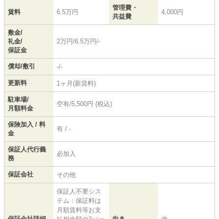
管理費・
賃料
6.5万円
4,000円
共益費
敷金/
礼金/
2万円/6.5万円/-
保証金
償却/敷引
-/-
更新料
1ヶ月(新賃料)
駐車場/
空有/5,500円 (税込)
月額料金
保険加入 / 料
有 / -
金
保証人代行義
必加入
務
保証会社
その他
保証人不要シス
テム：保証料は
月額賃料等お支
保証会社詳細
向き