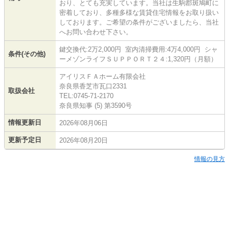
おり、とても充実しています。当社は生駒郡斑鳩町に
密着しており、多種多様な賃貸住宅情報をお取り扱い
しております。ご希望の条件がございましたら、当社
へお問い合わせ下さい。
鍵交換代:2万2,000円 室内清掃費用:4万4,000円 シャ
条件(その他)
ーメゾンライフＳＵＰＰＯＲＴ２４:1,320円（月額）
アイリスＦＡホーム有限会社
奈良県香芝市瓦口2331
取扱会社
TEL:0745-71-2170
奈良県知事 (5) 第3590号
情報更新日
2026年08月06日
更新予定日
2026年08月20日
情報の見方