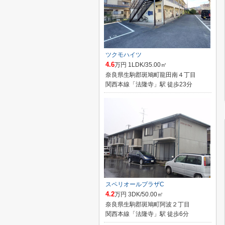
ツクモハイツ
4.6
万円 1LDK/35.00㎡
奈良県生駒郡斑鳩町龍田南４丁目
関西本線「法隆寺」駅 徒歩23分
スペリオールプラザC
4.2
万円 3DK/50.00㎡
奈良県生駒郡斑鳩町阿波２丁目
関西本線「法隆寺」駅 徒歩6分