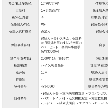
敷金/礼金/保証金
1万円/7万円/-
償却/敷
更新料
1ヶ月(新賃料)
敷金積み
権利金/雑費
-/-
駐車場/月額
保険加入/料金
有/-
保険名/保険
保証人代行義務
必加入
保証会
保証人不要システム：保証料
は月額賃料等お支払相当額の
保証会社詳細
向き
2パーセント、契約時事務手
数料33000円
築年月(築年数)
2008年 1月 (築18年)
契約期
種別/構造
ハイツ/軽量鉄骨
部屋/所在階
総戸数
10戸
現況/入居可
特優賃
-
取引態様/賃
物件番号
47343863
取引条件の有
保証人不要
室内洗濯機置場
プロパンガス
バス・トイレ別
追焚機能浴室
浴室乾燥機
設備条件
シャワー
独立洗面台
エアコン
BS
CA