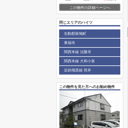
この物件の詳細ページへ
同じエリアのハイツ
生駒郡斑鳩町
東福寺
関西本線 法隆寺
関西本線 大和小泉
近鉄橿原線 筒井
この物件を見た方へのお勧め物件