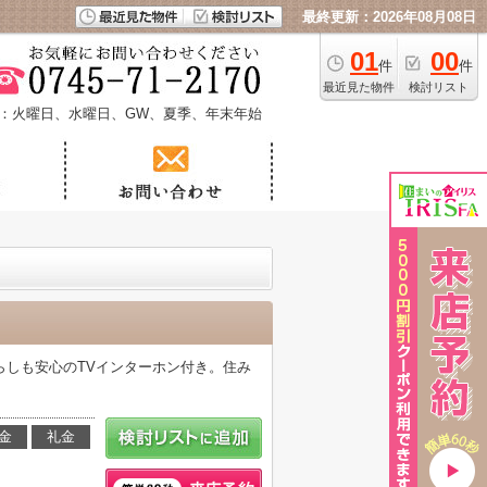
最終更新：2026年08月08日
01
00
件
件
最近見た物件
検討リスト
：火曜日、水曜日、GW、夏季、年末年始
らしも安心のTVインターホン付き。住み
金
礼金