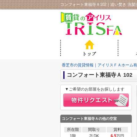
香芝市の賃貸情報｜アイリスＦＡホーム
コンフォート東福寺Ａ 102
▼ご希望のお部屋をお探しします
コンフォート東福寺Ａ
の他の空室
所在階
間取り
賃料
1階
2LDK
6.5
万円