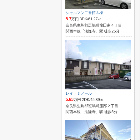
シャルマン二番館Ａ棟
5.3
万円 3DK/61.27㎡
奈良県生駒郡斑鳩町龍田南４丁目
関西本線「法隆寺」駅 徒歩25分
レイ・ミノール
5.65
万円 2DK/45.89㎡
奈良県生駒郡斑鳩町服部２丁目
関西本線「法隆寺」駅 徒歩8分