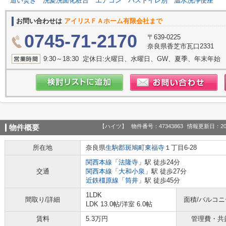
追い焚き
洗髪洗面化粧台
エアコン
バストイレ別
温水洗浄便座
お問い合わせは
アイリスＦＡホーム有限会社まで
0745-71-2170
〒639-0225
奈良県香芝市瓦口2331
9:30～18:30 定休日:火曜日、水曜日、GW、夏季、年末年始
【ハイツ】
物件番号：47343863
情報更新日：20
物件概要
所在地
奈良県
生駒郡斑鳩町
東福寺
１丁目6-28
関西本線
「
法隆寺
」駅 徒歩24分
交通
関西本線
「
大和小泉
」駅 徒歩27分
近鉄橿原線
「
筒井
」駅 徒歩45分
1LDK
間取り/詳細
面積/バルコ
LDK 13.0帖
/
洋室 6.0帖
賃料
5.3万円
管理費・共