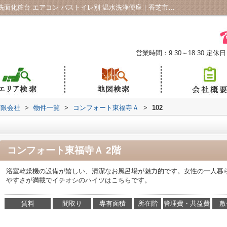
コンフォート東福寺Ａ102｜追い焚き 洗髪洗面化粧台 エアコン バストイレ別 温水洗浄便座｜香芝市の賃貸ならアイリスＦＡホーム有限会社
営業時間：9:30～18:30
定休日
有限会社
>
物件一覧
>
コンフォート東福寺Ａ
>
102
コンフォート東福寺Ａ 2階
浴室乾燥機の設備が嬉しい、清潔なお風呂場が魅力的です。女性の一人暮
やすさが満載でイチオシのハイツはこちらです。
賃料
間取り
専有面積
所在階
管理費・共益費
敷