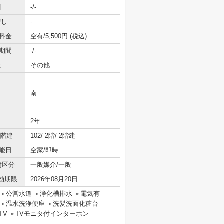
引
-/-
増し
-
料金
空有/5,500円 (税込)
期間
-/-
社
その他
南
間
2年
/階建
102/ 2階/ 2階建
能日
空家/即時
貸区分
一般媒介/一般
効期限
2026年08月20日
公営水道
浄化槽排水
電気有
温水洗浄便座
洗髪洗面化粧台
TV
TVモニタ付インターホン