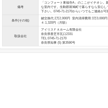
「コンフォート東福寺A」のここがイチオシ。
備考
な室内です。生駒郡斑鳩町で暮らすなら安心し
下さい。0745-71-2170からいつでもご連絡が
鍵交換代:2万2,000円 室内清掃費用:3万3,
条件(その他)
４:1,320円（月額）
アイリスＦＡホーム有限会社
奈良県香芝市瓦口2331
取扱会社
TEL:0745-71-2170
奈良県知事 (5) 第3590号