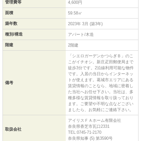
管理費等
4,600円
面積
59.58㎡
築年数
2023年 3月 (築3年)
種別/構造
アパート/木造
階建
2階建
「シエロガーデンかつらぎＢ」のこ
こがイチオシ。新庄疋田郵便局まで
徒歩3分です。2沿線利用可能な物件
です。入居の当日からインターネッ
トが使えます。葛城市エリアにある
備考
賃貸情報のことなら、地域に密着し
た当社へお任せ下さい。当社は、多
種多様な賃貸情報を取り扱っており
ます。ご要望や不明な点などござい
ましたら、お気軽にご連絡下さい。
アイリスＦＡホーム有限会社
奈良県香芝市瓦口2331
取扱会社
TEL:0745-71-2170
奈良県知事 (5) 第3590号