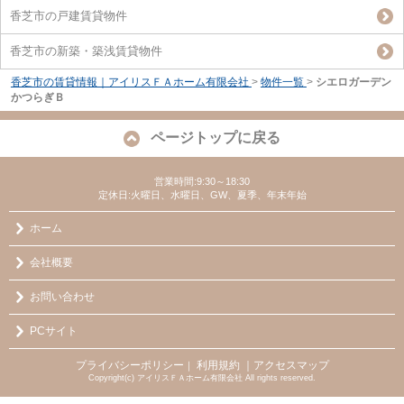
香芝市の戸建賃貸物件
香芝市の新築・築浅賃貸物件
香芝市の賃貸情報｜アイリスＦＡホーム有限会社
>
物件一覧
>
シエロガーデン
かつらぎＢ
ページトップに戻る
営業時間:9:30～18:30
定休日:火曜日、水曜日、GW、夏季、年末年始
ホーム
会社概要
お問い合わせ
PCサイト
プライバシーポリシー
利用規約
｜アクセスマップ
｜
Copyright(c) アイリスＦＡホーム有限会社 All rights reserved.