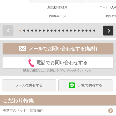
新庄疋田郵便局
コーナン大
約184m／3分
約962
前
メールでお問い合わせする(無料)
電話でお問い合わせする
現況の確認はお気軽にお問い合わせください。
メールで共有する
LINEで共有する
こだわり特集
香芝市のペット可賃貸物件