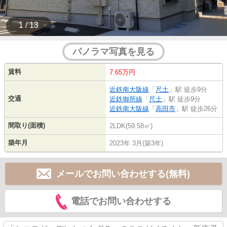
1 / 13
パノラマ写真を見る
賃料
7.65万円
近鉄南大阪線
「
尺土
」駅 徒歩9分
交通
近鉄御所線
「
尺土
」駅 徒歩9分
近鉄南大阪線
「
高田市
」駅 徒歩26分
間取り(面積)
2LDK(59.58㎡)
築年月
2023年 3月(築3年)
メールでお問い合わせする(無料)
電話でお問い合わせする