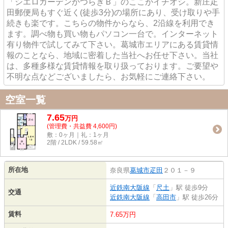
「シエロガーデンかつらぎＢ」のここがイチオシ。新庄疋
田郵便局もすぐ近く(徒歩3分)の場所にあり、受け取りや手
続きも楽です。こちらの物件からなら、2沿線を利用でき
ます。調べ物も買い物もパソコン一台で。インターネット
有り物件で試してみて下さい。葛城市エリアにある賃貸情
報のことなら、地域に密着した当社へお任せ下さい。当社
は、多種多様な賃貸情報を取り扱っております。ご要望や
不明な点などございましたら、お気軽にご連絡下さい。
空室一覧
7.65
万
円
(管理費・共益費 4,600円)
敷：0ヶ月｜礼：1ヶ月
2階 / 2LDK / 59.58㎡
所在地
奈良県
葛城市
疋田
２０１－９
近鉄南大阪線
「
尺土
」駅 徒歩9分
交通
近鉄南大阪線
「
高田市
」駅 徒歩26分
賃料
7.65万円