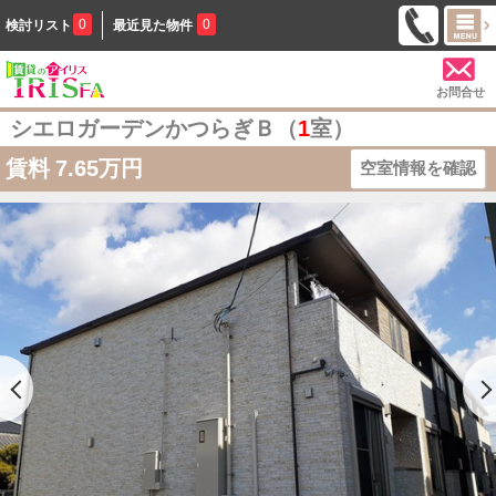
0
0
検討リスト
最近見た物件
お問合せ
シエロガーデンかつらぎＢ（
1
室）
賃料
7.65万円
空室情報を確認