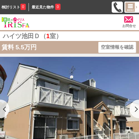
0
0
検討リスト
最近見た物件
お問合せ
ハイツ池田Ｄ（
1
室）
賃料
5.5万円
空室情報を確認