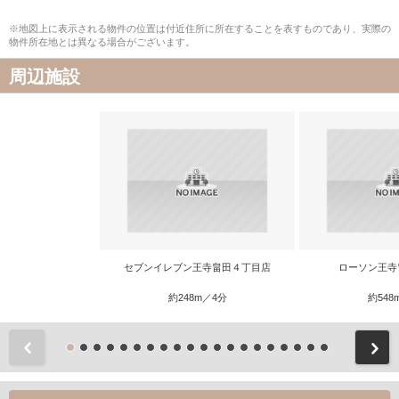
※地図上に表示される物件の位置は付近住所に所在することを表すものであり、実際の
物件所在地とは異なる場合がございます。
周辺施設
セブンイレブン王寺畠田４丁目店
ローソン王寺
約248m／4分
約548
前