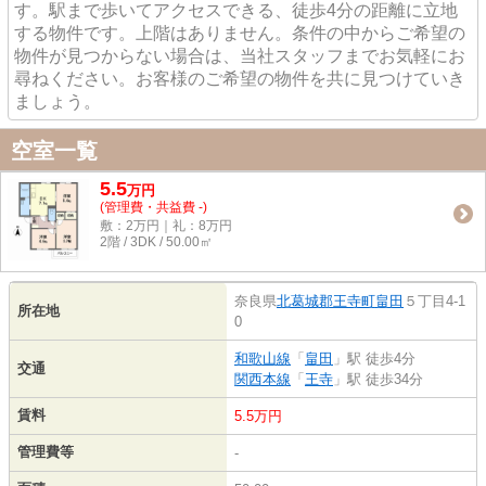
す。駅まで歩いてアクセスできる、徒歩4分の距離に立地
する物件です。上階はありません。条件の中からご希望の
物件が見つからない場合は、当社スタッフまでお気軽にお
尋ねください。お客様のご希望の物件を共に見つけていき
ましょう。
空室一覧
5.5
万
円
(管理費・共益費 -)
敷：2万円｜礼：8万円
2階 / 3DK / 50.00㎡
奈良県
北葛城郡王寺町
畠田
５丁目4-1
所在地
0
和歌山線
「
畠田
」駅 徒歩4分
交通
関西本線
「
王寺
」駅 徒歩34分
賃料
5.5万円
管理費等
-