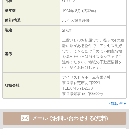
面積
50.00㎡
築年数
1994年 8月 (築32年)
種別/構造
ハイツ/軽量鉄骨
階建
2階建
上階無しのお部屋です。徒歩4分の距
離に駅がある物件で、アクセス良好
です。できるだけ早めに不動産情報
備考
を集めたい方は当社スタッフまでご
連絡ください。地域の不動産情報を
いち早くお届けします。
アイリスＦＡホーム有限会社
奈良県香芝市瓦口2331
取扱会社
TEL:0745-71-2170
奈良県知事 (5) 第3590号
情報の見方
メールでお問い合わせする(無料)