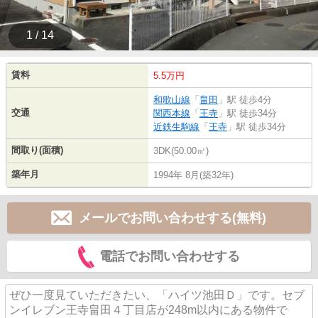
1 / 14
賃料
5.5万円
和歌山線
「
畠田
」駅 徒歩4分
交通
関西本線
「
王寺
」駅 徒歩34分
近鉄生駒線
「
王寺
」駅 徒歩34分
間取り(面積)
3DK(50.00㎡)
築年月
1994年 8月(築32年)
メールでお問い合わせする(無料)
電話でお問い合わせする
ぜひ一度見ていただきたい、「ハイツ池田Ｄ」です。セブ
ンイレブン王寺畠田４丁目店が248m以内にある物件で