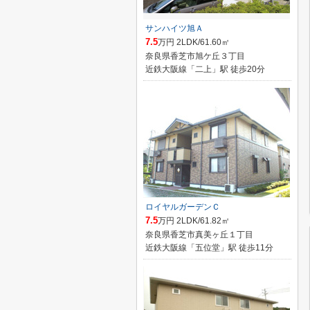
サンハイツ旭Ａ
7.5
万円 2LDK/61.60㎡
奈良県香芝市旭ケ丘３丁目
近鉄大阪線「二上」駅 徒歩20分
ロイヤルガーデンＣ
7.5
万円 2LDK/61.82㎡
奈良県香芝市真美ヶ丘１丁目
近鉄大阪線「五位堂」駅 徒歩11分