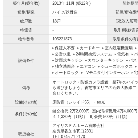
築年月(築年数)
2013年 11月 (築12年)
契約期
種別/構造
ハイツ/鉄骨造
部屋/所在階
総戸数
18戸
現況/入居可
特優賃
-
取引態様/賃
物件番号
105221873
取引条件の有
保証人不要
カードキー
室内洗濯機置場
公営水道
24時間換気システム
電気有
バ
対面式キッチン
カウンターキッチン
バス
設備条件
独立洗面台
エアコン
シューズボックス
オートロック
TVモニタ付インターホン
宅
オートロック・防犯カメラ設置 築7年のハイ
備考
ら選びましょう。香芝市エリアの近鉄大阪線二
合せください。
設備(その他)
床防音（シャイド55）・eo光
鍵交換代:2万2,000円 室内清掃費用:4万4,
条件(その他)
４:1,320円（月額） 町会費:500円（月額）
アイリスＦＡホーム有限会社
奈良県香芝市瓦口2331
取扱会社
TEL:0745-71-2170