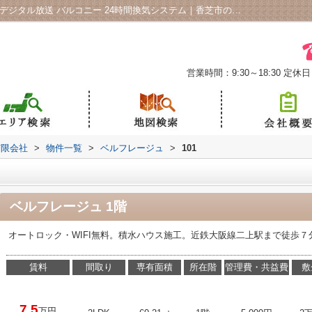
ベルフレージュ101｜給湯 クロゼット 地上デジタル放送 バルコニー 24時間換気システム｜香芝市の賃貸ならアイリスＦＡホーム有限会社
営業時間：9:30～18:30
定休日
有限会社
>
物件一覧
>
ベルフレージュ
>
101
ベルフレージュ 1階
オートロック・WIFI無料。積水ハウス施工。近鉄大阪線二上駅まで徒歩７
賃料
間取り
専有面積
所在階
管理費・共益費
敷
7.5
万円