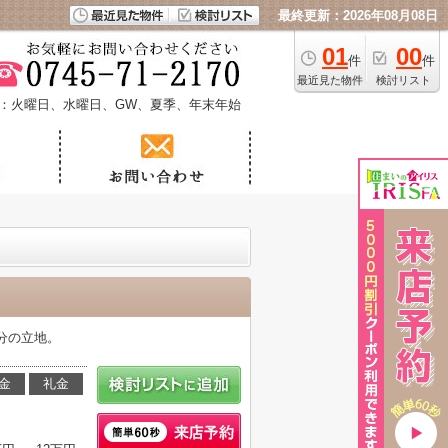
最終更新：2026年08月08日
01
00
件
件
最近見た物件
検討リスト
：火曜日、水曜日、GW、夏季、年末年始
分の立地。
金
礼金