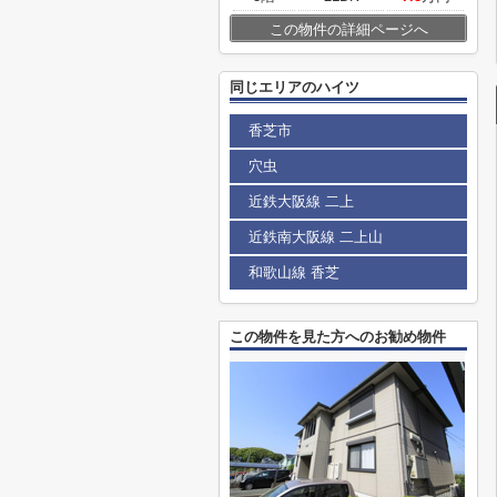
この物件の詳細ページへ
同じエリアのハイツ
香芝市
穴虫
近鉄大阪線 二上
近鉄南大阪線 二上山
和歌山線 香芝
この物件を見た方へのお勧め物件