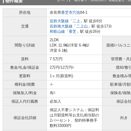
【ハイツ】
物件番号：105221873
情報更新日：20
物件概要
所在地
奈良県
香芝市
穴虫
84-1
近鉄大阪線
「
二上
」駅 徒歩6分
交通
近鉄南大阪線
「
二上山
」駅 徒歩17分
和歌山線
「
香芝
」駅 徒歩26分
2LDK
間取り/詳細
LDK 11.9帖
/
洋室 6.4帖
/
面積/バルコ
洋室 6.1帖
賃料
7.5万円
管理費・共
敷金/礼金/保証金
2万円/12万円/-
償却/敷
更新料
1ヶ月(新賃料)
敷金積み
権利金/雑費
-/-
駐車場/月額
保険加入/料金
有/-
保険名/保険
保証人代行義務
必加入
保証会
保証人不要システム：保証料
は月額賃料等お支払相当額の
保証会社詳細
向き
2パーセント、契約時事務手
数料33000円