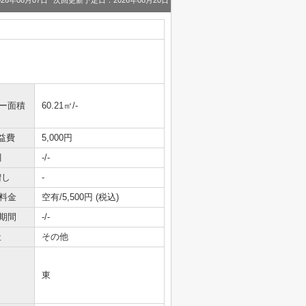
26年08月07日
次回更新予定日：2026年08月20日
ニー面積
60.21㎡/-
益費
5,000円
引
-/-
増し
-
料金
空有/5,500円 (税込)
期間
-/-
社
その他
東