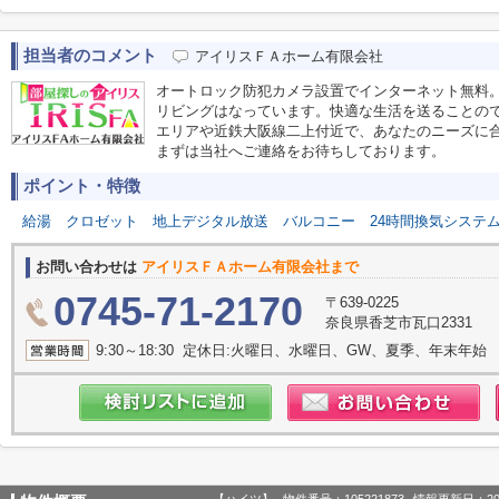
担当者のコメント
アイリスＦＡホーム有限会社
オートロック防犯カメラ設置でインターネット無料。
リビングはなっています。快適な生活を送ることの
エリアや近鉄大阪線二上付近で、あなたのニーズに
まずは当社へご連絡をお待ちしております。
ポイント・特徴
給湯
クロゼット
地上デジタル放送
バルコニー
24時間換気システ
お問い合わせは
アイリスＦＡホーム有限会社まで
0745-71-2170
〒639-0225
奈良県香芝市瓦口2331
9:30～18:30 定休日:火曜日、水曜日、GW、夏季、年末年始