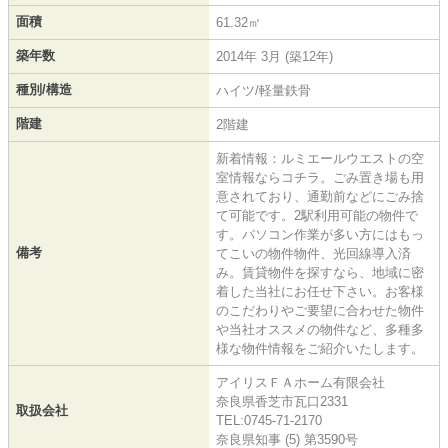
面積
61.32㎡
築年数
2014年 3月 (築12年)
種別/構造
ハイツ/軽量鉄骨
階建
2階建
新着情報：ルミエールウエストの空
室情報ならコチラ。ごみ置き場も用
意されており、通勤前などにごみ捨
て可能です。2駅利用可能の物件で
す。パソコン作業が多い方にはもっ
備考
てこいの物件物件、光回線導入済
み。賃貸物件を探すなら、地域に密
着した当社にお任せ下さい。お客様
のこだわりやご要望に合わせた物件
や当社オススメの物件など、多種多
様な物件情報をご紹介いたします。
アイリスＦＡホーム有限会社
奈良県香芝市瓦口2331
取扱会社
TEL:0745-71-2170
奈良県知事 (5) 第3590号