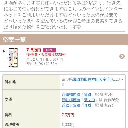
き場があります◎お使いいただける駅は2駅あり、行き先
に応じて使い分けができます◎こちらのハイツはインター
ネットをご利用いただけます◎どういった設備が必要で、
どういった条件を望んでいるのか◎ご希望の要素をできる
だけ揃えた物件をご紹介いたします◎
空室一覧
7.5
万
円
NEW
(管理費・共益費 6,000円)
敷：2万円｜礼：10万円
2階 / 2LDK / 61.32㎡
奈良県
磯城郡田原本町
大字千代
1134-
所在地
3
近鉄橿原線
「
笠縫
」駅 徒歩9分
交通
近鉄橿原線
「
新ノ口
」駅 徒歩26分
近鉄大阪線
「
耳成
」駅 徒歩29分
賃料
7.5万円
管理費等
6,000円