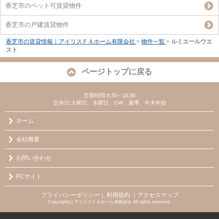
香芝市のペット可賃貸物件
香芝市の戸建賃貸物件
香芝市の賃貸情報｜アイリスＦＡホーム有限会社
>
物件一覧
>
ルミエールウエ
スト
ページトップに戻る
営業時間:9:30～18:30
定休日:火曜日、水曜日、GW、夏季、年末年始
ホーム
会社概要
お問い合わせ
PCサイト
プライバシーポリシー
利用規約
｜アクセスマップ
｜
Copyright(c) アイリスＦＡホーム有限会社 All rights reserved.