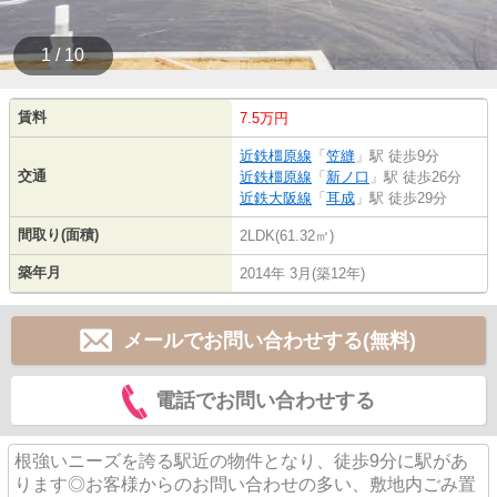
1 / 10
賃料
7.5万円
近鉄橿原線
「
笠縫
」駅 徒歩9分
交通
近鉄橿原線
「
新ノ口
」駅 徒歩26分
近鉄大阪線
「
耳成
」駅 徒歩29分
間取り(面積)
2LDK(61.32㎡)
築年月
2014年 3月(築12年)
メールでお問い合わせする(無料)
電話でお問い合わせする
根強いニーズを誇る駅近の物件となり、徒歩9分に駅があ
ります◎お客様からのお問い合わせの多い、敷地内ごみ置