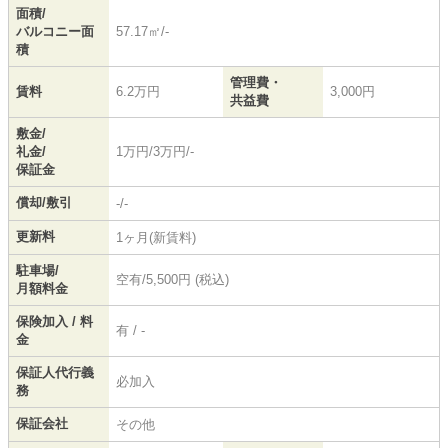
面積/
バルコニー面
57.17㎡/-
積
管理費・
賃料
6.2万円
3,000円
共益費
敷金/
礼金/
1万円/3万円/-
保証金
償却/敷引
-/-
更新料
1ヶ月(新賃料)
駐車場/
空有/5,500円 (税込)
月額料金
保険加入 / 料
有 / -
金
保証人代行義
必加入
務
保証会社
その他