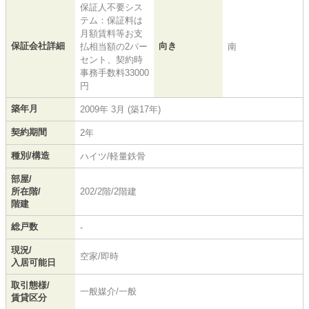
保証人不要シス
テム：保証料は
月額賃料等お支
保証会社詳細
向き
払相当額の2パー
南
セント、契約時
事務手数料33000
円
築年月
2009年 3月 (築17年)
契約期間
2年
種別/構造
ハイツ/軽量鉄骨
部屋/
所在階/
202/2階/2階建
階建
総戸数
-
現況/
空家/即時
入居可能日
取引態様/
一般媒介/一般
賃貸区分