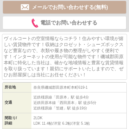
メールでお問い合わせする(無料)
電話でお問い合わせする
ヴィルコートの空室情報ならコチラ！住みやすい環境が嬉
しい賃貸物件です！収納はクロゼット・シューズボックス
など豊富なので、衣類や履き物の整理がしやすく便利で
す！インターネットの使用が可能な物件です！磯城郡田原
本町に特化した当社は、確かな地域情報と豊富な賃貸情報
を取り扱っています！親切にサポートいたしますので、ぜ
ひお部屋探しは当社にお任せください！
所在地
奈良県
磯城郡田原本町
本町
619-1
近鉄橿原線
「
田原本
」駅 徒歩4分
交通
近鉄田原本線
「
西田原本
」駅 徒歩5分
近鉄橿原線
「
笠縫
」駅 徒歩19分
間取り/
2LDK
詳細
LDK 11.4帖
/
洋室 6.2帖
/
洋室 5.1帖