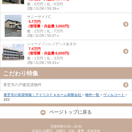
敷：0万円｜礼：0万円
2階 / 2LDK / 59.39㎡
サニーサイドC
5.7
万
円
(管理費・共益費 3,000円)
敷：2万円｜礼：7万円
2階 / 2LDK / 50.07㎡
シャーメゾンレジデンスあすか
7.4
万
円
(管理費・共益費 6,000円)
敷：1万円｜礼：3万円
2階 / 2LDK / 59.43㎡
こだわり特集
香芝市の戸建賃貸物件
香芝市の賃貸情報｜アイリスＦＡホーム有限会社
>
物件一覧
>
ヴィルコート
>
202
ページトップに戻る
営業時間:9:30～18:30
定休日:火曜日、水曜日、GW、夏季、年末年始