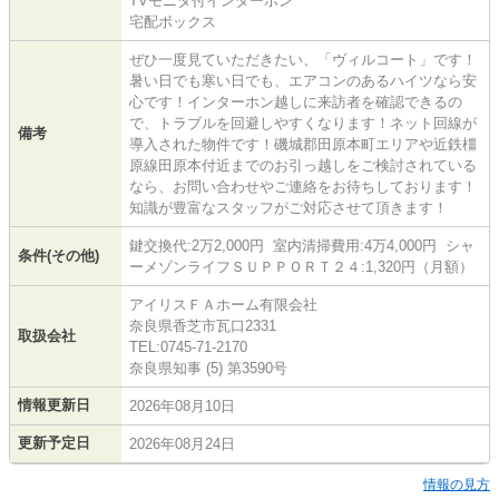
TVモニタ付インターホン
宅配ボックス
ぜひ一度見ていただきたい、「ヴィルコート」です！
暑い日でも寒い日でも、エアコンのあるハイツなら安
心です！インターホン越しに来訪者を確認できるの
で、トラブルを回避しやすくなります！ネット回線が
備考
導入された物件です！磯城郡田原本町エリアや近鉄橿
原線田原本付近までのお引っ越しをご検討されている
なら、お問い合わせやご連絡をお待ちしております！
知識が豊富なスタッフがご対応させて頂きます！
鍵交換代:2万2,000円 室内清掃費用:4万4,000円 シャ
条件(その他)
ーメゾンライフＳＵＰＰＯＲＴ２４:1,320円（月額）
アイリスＦＡホーム有限会社
奈良県香芝市瓦口2331
取扱会社
TEL:0745-71-2170
奈良県知事 (5) 第3590号
情報更新日
2026年08月10日
更新予定日
2026年08月24日
情報の見方