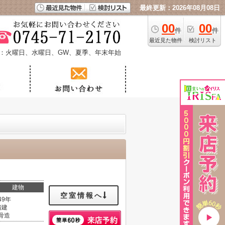
最終更新：2026年08月08日
00
00
件
件
最近見た物件
検討リスト
：火曜日、水曜日、GW、夏季、年末年始
建物
空室情報へ
49年
階建
骨造