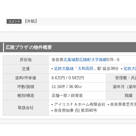
【外観】
コメント
広陵プラザ
の物件概要
所在地
奈良県
北葛城郡広陵町
大字南郷
578－6
近鉄大阪線
「
大和高田
」駅 徒歩38分
近鉄大
交通
賃料/坪単価
6.6万円 / 0.59万円
管理費・共
坪数/面積
11.16坪 / 36.90㎡
築年月（築
種別/構造
店舗一部 / 鉄骨造
階建
アイリスＦＡホーム有限会社
奈良県香芝市瓦
取扱会社
奈良県知事 (5) 第3590号