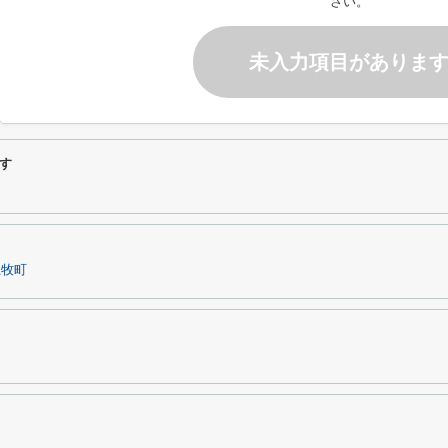
さい。
未入力項目がありま
す
上牧町