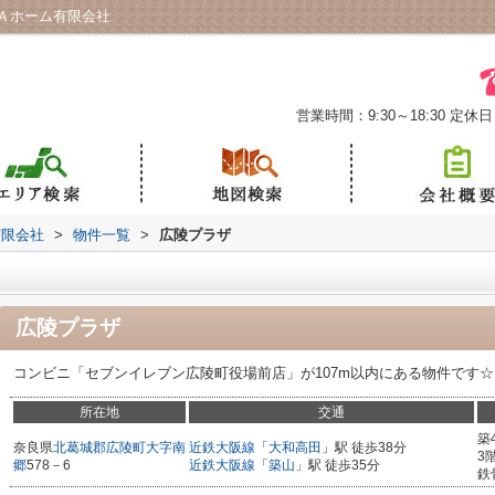
Ａホーム有限会社
営業時間：9:30～18:30
定休日
有限会社
>
物件一覧
>
広陵プラザ
広陵プラザ
コンビニ「セブンイレブン広陵町役場前店」が107m以内にある物件です☆
所在地
交通
築
奈良県
北葛城郡広陵町
大字南
近鉄大阪線
「
大和高田
」駅 徒歩38分
3
郷
578－6
近鉄大阪線
「
築山
」駅 徒歩35分
鉄