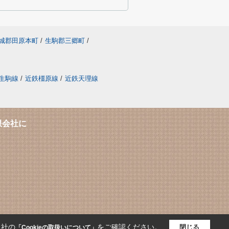
城郡田原本町
/
生駒郡三郷町
/
生駒線
/
近鉄橿原線
/
近鉄天理線
限会社に
当社の
をご確認ください。
閉じる
「Cookieの取扱いについて」