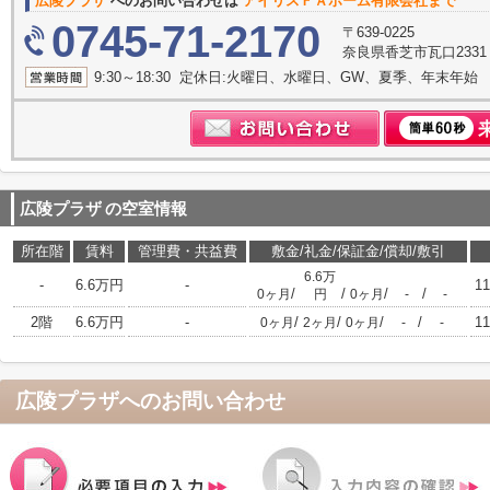
広陵プラザ
へのお問い合わせは
アイリスＦＡホーム有限会社まで
0745-71-2170
〒639-0225
奈良県香芝市瓦口233
9:30～18:30 定休日:火曜日、水曜日、GW、夏季、年末年始
広陵プラザ
の空室情報
所在階
賃料
管理費・共益費
敷金/礼金/保証金/償却/敷引
6.6万
-
6.6万円
-
11
/
/
/
/
0ヶ月
円
0ヶ月
-
-
2階
6.6万円
-
/
/
/
/
11
0ヶ月
2ヶ月
0ヶ月
-
-
広陵プラザ
へのお問い合わせ