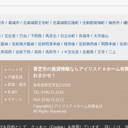
田市
/
葛城市
/
北葛城郡王寺町
/
北葛城郡広陵町
/
生駒郡斑鳩町
/
御所市
/
磯
口
/
五位堂
/
穴虫
/
下田西
/
馬見北
/
日之出町
/
良福寺
/
大字築山
大阪線
/
近鉄南大阪線
/
近鉄田原本線
/
桜井線
/
近鉄御所線
/
関西本線
/
近鉄
大和高田
/
近鉄下田
/
高田
/
高田市
/
ＪＲ五位堂
/
志都美
/
王寺
/
二上
香芝市の賃貸情報ならアイリスＦＡホーム有
ペット可
おまかせ！
戸建賃貸
新築・築浅
奈良県香芝市瓦口2331
礼金0
TEL:0745-71-2170
テナント
FAX:0745-71-2171
Copyright(c) アイリスＦＡホーム有限会社
All Rights Reserved.
を目的として、クッキー（Cookie）を使用しています。
詳しくは、