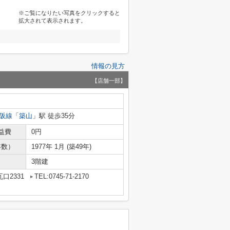
※ご覧になりたい写真をクリックすると
拡大されて表示されます。
情報の見方
【店舗一部】
阪線
「
築山
」駅 徒歩35分
益費
0円
年数）
1977年 1月 (築49年)
3階建
口2331
TEL:0745-71-2170