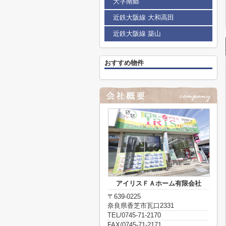
大字南郷
近鉄大阪線 大和高田
近鉄大阪線 築山
おすすめ物件
アイリスＦＡホーム有限会社
〒639-0225
奈良県香芝市瓦口2331
TEL/0745-71-2170
FAX/0745-71-2171