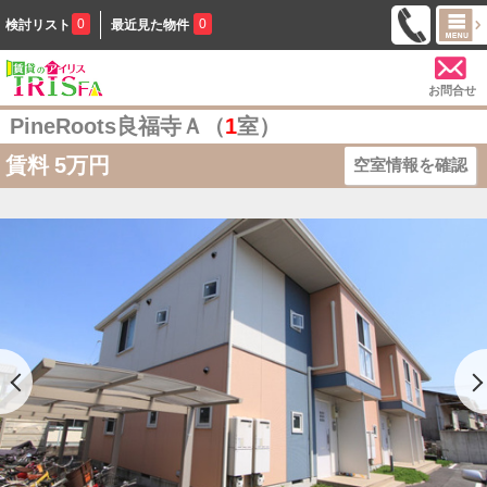
0
0
検討リスト
最近見た物件
お問合せ
PineRoots良福寺Ａ（
1
室）
賃料
5万円
空室情報を確認