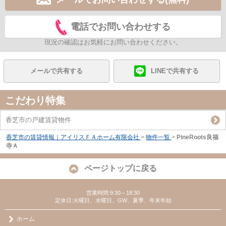
電話でお問い合わせする
現況の確認はお気軽にお問い合わせください。
メールで共有する
LINEで共有する
こだわり特集
香芝市の戸建賃貸物件
香芝市の賃貸情報｜アイリスＦＡホーム有限会社
>
物件一覧
>
PineRoots良福
寺Ａ
ページトップに戻る
営業時間:9:30～18:30
定休日:火曜日、水曜日、GW、夏季、年末年始
ホーム