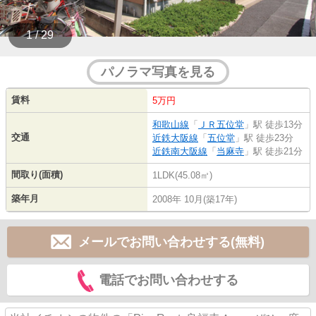
1 / 29
パノラマ写真を見る
賃料
5万円
和歌山線
「
ＪＲ五位堂
」駅 徒歩13分
交通
近鉄大阪線
「
五位堂
」駅 徒歩23分
近鉄南大阪線
「
当麻寺
」駅 徒歩21分
間取り(面積)
1LDK(45.08㎡)
築年月
2008年 10月(築17年)
メールでお問い合わせする(無料)
電話でお問い合わせする