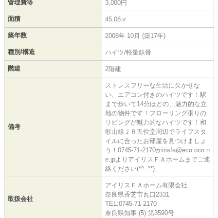
管理費等
3,000円
面積
45.08㎡
築年数
2008年 10月 (築17年)
種別/構造
ハイツ/軽量鉄骨
階建
2階建
ストレスフリーな生活に欠かせな
い、エアコン付きのハイツです！駅
まで歩いて14分ほどの、魅力的な立
地の物件です！フローリング張りの
リビングが魅力的なハイツです！和
備考
歌山線ＪＲ五位堂周辺でライフスタ
イルに合ったお部屋を見つけましょ
う！0745-71-2170かirisfa@eco.ocn.n
e.jpよりアイリスＦＡホームまでご連
絡ください(*^_^*)
アイリスＦＡホーム有限会社
奈良県香芝市瓦口2331
取扱会社
TEL:0745-71-2170
奈良県知事 (5) 第3590号