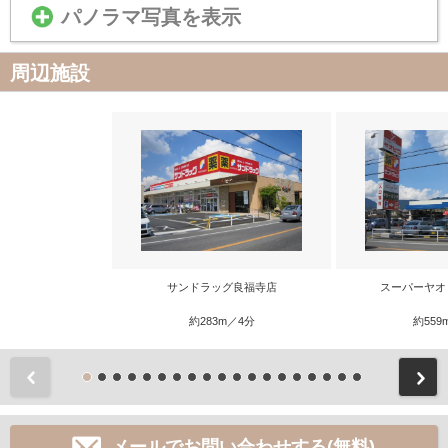
パノラマ写真を表示
周辺施設
サンドラッグ良福寺店
スーパーヤオ
約283m／4分
約559
前
メールでお問い合わせする(無料)