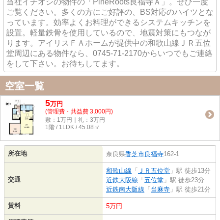
当社イチオシの物件の「PineRoots良福寺Ａ」。ぜひ一度
ご覧ください。多くの方にご好評の、BS対応のハイツとな
っています。効率よくお料理ができるシステムキッチンを
設置。軽量鉄骨を使用しているので、地震対策にもつなが
ります。アイリスＦＡホームが提供中の和歌山線ＪＲ五位
堂周辺にある物件なら、0745-71-2170からいつでもご連絡
をして下さい。お待ちしてます。
空室一覧
5
万
円
(管理費・共益費 3,000円)
敷：1万円｜礼：3万円
1階 / 1LDK / 45.08㎡
所在地
奈良県
香芝市
良福寺
162-1
和歌山線
「
ＪＲ五位堂
」駅 徒歩13分
交通
近鉄大阪線
「
五位堂
」駅 徒歩23分
近鉄南大阪線
「
当麻寺
」駅 徒歩21分
賃料
5万円