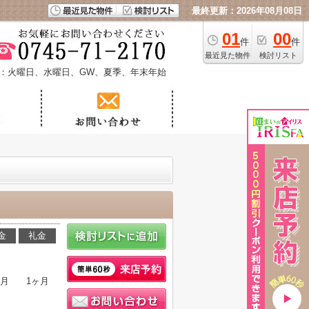
最終更新：2026年08月08日
01
00
件
件
最近見た物件
検討リスト
：火曜日、水曜日、GW、夏季、年末年始
金
礼金
ヶ月
1ヶ月