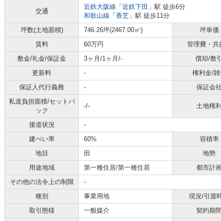
近鉄大阪線
「
近鉄下田
」駅 徒歩6分
交通
和歌山線
「
香芝
」駅 徒歩11分
坪数(土地面積)
746.26坪(2467.00㎡)
坪単価
賃料
60万円
管理費・共
敷金/礼金/保証金
3ヶ月/1ヶ月/-
償却/敷
更新料
-
権利金/雑
保証人代行義務
-
保証会
私道負担面積/セットバ
-/-
土地権
ック
接道状況
-
建ぺい率
60%
容積率
地目
田
地勢
用途地域
第一種住居/第一種住居
都市計
その他の法令上の制限
-
種別
事業用地
現況/引渡
取引態様
一般媒介
契約期