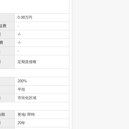
0.08万円
益費
-
引
-/-
費
-/-
社
-
利
定期賃借権
200%
平坦
画
市街化区域
時期
更地/ 即時
間
20年