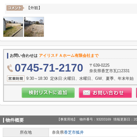
【外観】
お問い合わせは
アイリスＦＡホーム有限会社まで
0745-71-2170
〒639-0225
奈良県香芝市瓦口2331
9:30～18:30 定休日:火曜日、水曜日、GW、夏季、年末年始
【事業用地】
物件番号：93203169
情報更新日：20
物件概要
所在地
奈良県
香芝市
狐井