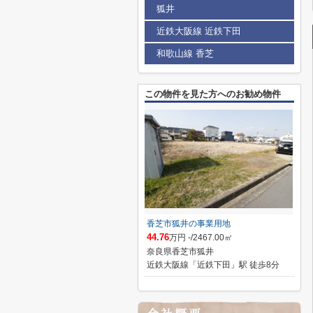
狐井
近鉄大阪線 近鉄下田
和歌山線 香芝
この物件を見た方へのお勧め物件
香芝市狐井の事業用地
44.76
万円 -/2467.00㎡
奈良県香芝市狐井
近鉄大阪線「近鉄下田」駅 徒歩8分