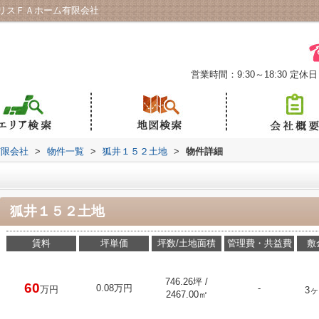
リスＦＡホーム有限会社
営業時間：9:30～18:30
定休日
有限会社
>
物件一覧
>
狐井１５２土地
>
物件詳細
狐井１５２土地
賃料
坪単価
坪数/土地面積
管理費・共益費
敷
746.26坪 /
60
0.08万円
-
万円
3
2467.00㎡