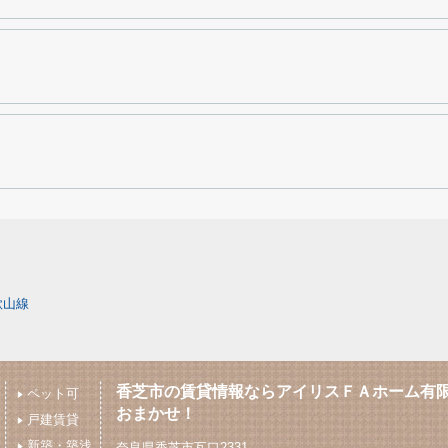
歌山線
香芝市の賃貸情報ならアイリスＦＡホーム有
ペット可
おまかせ！
戸建賃貸
新築・築浅
奈良県香芝市瓦口2331