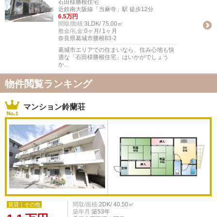
石田様勝根住宅
近鉄南大阪線「当麻寺」駅 徒歩12分
6.5万円
間取/面積:
3LDK/ 75.00㎡
敷金/礼金:
0ヶ月/ 1ヶ月
奈良県葛城市勝根83-2
葛城市エリアでの住まいなら、住み心地も快
適な「石田様勝根住宅」はいかがでしょう
か...
物件閲覧ランキング
マンション鈴蘭荘
間取/面積:
2DK/ 40.50㎡
賃貸｜その他
築年月:
築53年