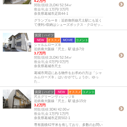
4.2万円
間取/面積:
2LDK/ 52.54㎡
敷金/礼金:
1万円/ 3万円
奈良県葛城市疋田44-1
グランブルーＢ：近鉄御所線尺土駅にも近く
て便利♪収納はシューズボックス・クロゼッ...
賃貸｜ハイツ
NEW
オススメ
MOVIE
コメント
シャルムローズＢ
近鉄南大阪線「尺土」駅 徒歩7分
3.7万円
間取/面積:
2LDK/ 52.54㎡
敷金/礼金:
0万円/ 0万円
奈良県葛城市尺土
葛城市周辺にある物件をお求めの方は「シャ
ルムローズＢ」はいかがでしょうか。ゆっ
た...
賃貸｜ハイツ
NEW
オススメ
コメント
尺土グリーンヴィレッジＢ
近鉄南大阪線「尺土」駅 徒歩15分
3.2万円
間取/面積:
3DK/ 42.00㎡
敷金/礼金:
1万円/ 1万円
奈良県葛城市疋田502-1
専有面積42平米を有しており、多数のお問い