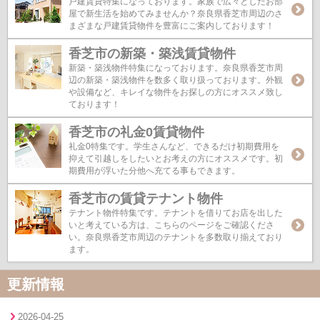
戸建賃貸特集になっております。家族で広々としたお部
屋で新生活を始めてみませんか？奈良県香芝市周辺のさ
まざまな戸建賃貸物件を豊富にご案内しております！
香芝市の新築・築浅賃貸物件
新築・築浅物件特集になっております。奈良県香芝市周
辺の新築・築浅物件を数多く取り扱っております。外観
や設備など、キレイな物件をお探しの方にオススメ致し
ております！
香芝市の礼金0賃貸物件
礼金0特集です。学生さんなど、できるだけ初期費用を
抑えて引越しをしたいとお考えの方にオススメです。初
期費用が浮いた分他へ充てる事もできます。
香芝市の賃貸テナント物件
テナント物件特集です。テナントを借りてお店を出した
いと考えている方は、こちらのページをご確認くださ
い。奈良県香芝市周辺のテナントを多数取り揃えており
ます。
更新情報
2026-04-25