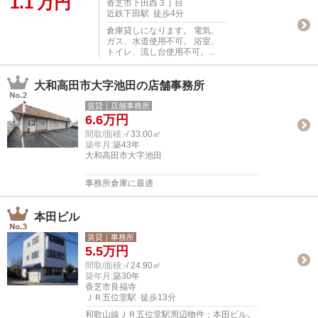
1.1
万円
香芝市下田西３丁目
近鉄下田駅 徒歩4分
倉庫貸しになります。 電気、
ガス、水道使用不可。 浴室、
トイレ、流し台使用不可。...
大和高田市大字池田の店舗事務所
賃貸｜店舗事務所
6.6
万円
間取/面積:
-/ 33.00㎡
築年月:
築43年
大和高田市大字池田
事務所倉庫に最適
本田ビル
賃貸｜事務所
5.5
万円
間取/面積:
-/ 24.90㎡
築年月:
築30年
香芝市良福寺
ＪＲ五位堂駅 徒歩13分
和歌山線ＪＲ五位堂駅周辺物件：本田ビル。