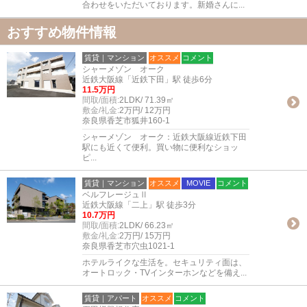
合わせをいただいております。新婚さんに...
おすすめ物件情報
賃貸｜マンション
オススメ
コメント
シャーメゾン オーク
近鉄大阪線「近鉄下田」駅 徒歩6分
11.5万円
間取/面積:
2LDK/ 71.39㎡
敷金/礼金:
2万円/ 12万円
奈良県香芝市狐井160-1
シャーメゾン オーク：近鉄大阪線近鉄下田
駅にも近くて便利。買い物に便利なショッ
ピ...
賃貸｜マンション
オススメ
MOVIE
コメント
ベルフレージュⅡ
近鉄大阪線「二上」駅 徒歩3分
10.7万円
間取/面積:
2LDK/ 66.23㎡
敷金/礼金:
2万円/ 15万円
奈良県香芝市穴虫1021-1
ホテルライクな生活を。セキュリティ面は、
オートロック・TVインターホンなどを備え...
賃貸｜アパート
オススメ
コメント