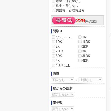
敷金・保証金なし
礼金・敷引なし
共益費・管理費込み
229
件が該当
間取り
ワンルーム
1K
1DK
1LDK
2K
2DK
2LDK
3K
3DK
3LDK
4K
4DK
4LDK以上
面積
～
駅からの徒歩
築年数