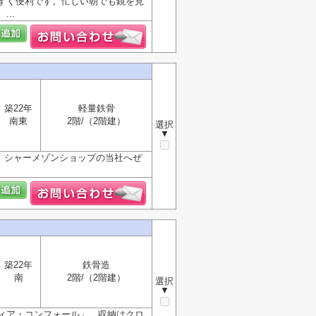
すく便利です。忙しい朝でも鏡を見
..
築22年
軽量鉄骨
南東
2階/（2階建）
選択
▼
。シャーメゾンショップの当社へぜ
築22年
鉄骨造
南
2階/（2階建）
選択
▼
ィア・コンフォール」。収納はクロ