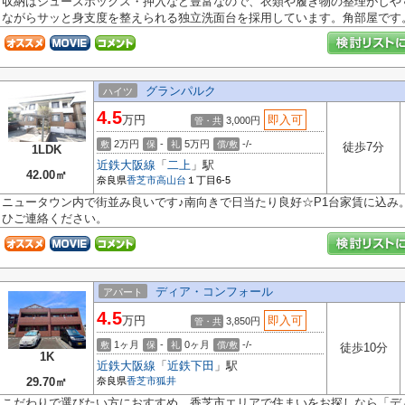
収納はシューズボックス・押入など豊富なので、衣類や履き物の整理がしや
ながらサッと身支度を整えられる独立洗面台を採用しています。角部屋です。.
グランパルク
ハイツ
4.5
万円
即入可
3,000円
管・共
2万円
-
5万円
-/-
敷
保
礼
償/敷
徒歩7分
1LDK
近鉄大阪線
「
二上
」駅
42.00㎡
奈良県
香芝市
高山台
１丁目6-5
ニュータウン内で街並み良いです♪南向きで日当たり良好☆P1台家賃に込み
ひご連絡ください。
ディア・コンフォール
アパート
4.5
万円
即入可
3,850円
管・共
1ヶ月
-
0ヶ月
-/-
敷
保
礼
償/敷
徒歩10分
1K
近鉄大阪線
「
近鉄下田
」駅
29.70㎡
奈良県
香芝市
狐井
こだわりで選びたい方におすすめ。香芝市エリアで住まいをお探しなら「デ