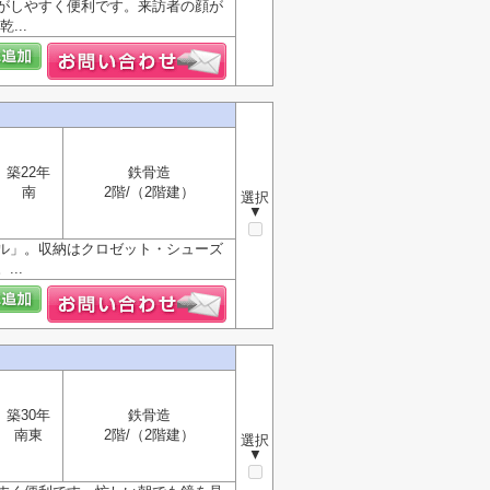
がしやすく便利です。来訪者の顔が
...
築22年
鉄骨造
南
2階/（2階建）
選択
▼
ル」。収納はクロゼット・シューズ
..
築30年
鉄骨造
南東
2階/（2階建）
選択
▼