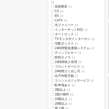
(-)
収納豊富
(-)
CS
(-)
BS
(-)
CATV
(-)
光ファイバー
(-)
インターネット対応
(-)
オートロック
(-)
TVモニタ付インターホン
(-)
宅配ボックス
(-)
24時間緊急通報システム
(-)
ディンプルキー
(-)
防犯カメラ
(-)
24時間有人管理
(-)
フロントサービス
(-)
24時間ゴミ出し可
(-)
住戸内覧可能
(-)
コンシェルジュサービス
(-)
駐車場あり
(-)
2階以上
(-)
1階の物件
(-)
10階以上
(-)
20階以上
(-)
最上階
(-)