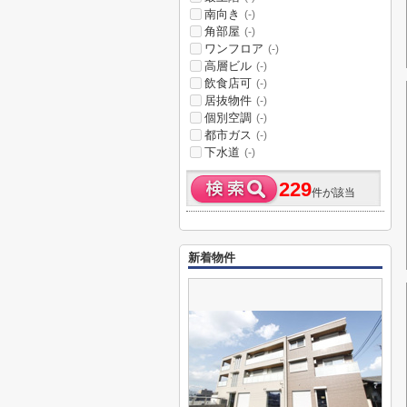
南向き
(-)
角部屋
(-)
ワンフロア
(-)
高層ビル
(-)
飲食店可
(-)
居抜物件
(-)
個別空調
(-)
都市ガス
(-)
下水道
(-)
229
件が該当
新着物件