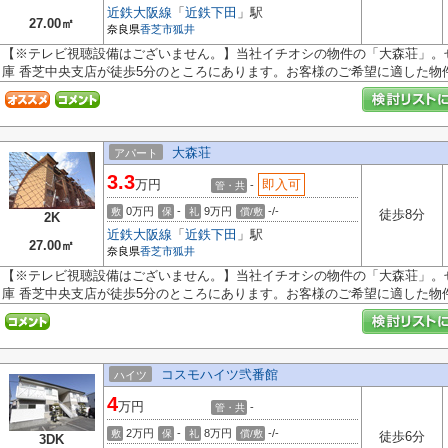
近鉄大阪線
「
近鉄下田
」駅
27.00㎡
奈良県
香芝市
狐井
【※テレビ視聴設備はございません。】当社イチオシの物件の「大森荘」。
庫 香芝中央支店が徒歩5分のところにあります。お客様のご希望に適した物件の
大森荘
アパート
3.3
万円
即入可
-
管・共
0万円
-
9万円
-/-
敷
保
礼
償/敷
徒歩8分
2K
近鉄大阪線
「
近鉄下田
」駅
27.00㎡
奈良県
香芝市
狐井
【※テレビ視聴設備はございません。】当社イチオシの物件の「大森荘」。
庫 香芝中央支店が徒歩5分のところにあります。お客様のご希望に適した物件の
コスモハイツ弐番館
ハイツ
4
万円
-
管・共
2万円
-
8万円
-/-
敷
保
礼
償/敷
徒歩6分
3DK