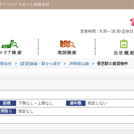
アイリスＦＡホーム有限会社
営業時間：9:30～18:30
定休日
有限会社
>
(賃貸)路線・駅から探す
>
JR和歌山線
>
香芝駅の賃貸物件
面積
下限なし～上限なし
築年数
指定しない
間取り
指定なし