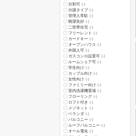
分割可
(-)
分譲タイプ
(-)
管理人常駐
(-)
眺望良好
(-)
二世帯住宅
(-)
フリーレント
(-)
カードキー
(-)
オープンハウス
(-)
外国人可
(-)
ガスコンロ設置可
(-)
ルームシェア可
(-)
学生向け
(-)
カップル向け
(-)
女性向け
(-)
ファミリー向け
(-)
室内洗濯機置場
(-)
フローリング
(-)
ロフト付き
(-)
メゾネット
(-)
ベランダ
(-)
バルコニー
(-)
ルーフバルコニー
(-)
オール電化
(-)