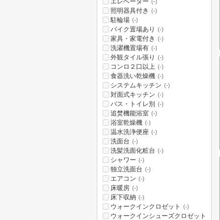
エレベーター
(-)
照明器具付き
(-)
駐輪場
(-)
バイク置場あり
(-)
家具・家電付き
(-)
洗濯機置場有
(-)
外観タイル張り
(-)
コンロ２口以上
(-)
食器洗い乾燥機
(-)
システムキッチン
(-)
対面式キッチン
(-)
バス・トイレ別
(-)
追焚機能浴室
(-)
浴室乾燥機
(-)
温水洗浄便座
(-)
洗面台
(-)
洗髪洗面化粧台
(-)
シャワー
(-)
独立洗面台
(-)
エアコン
(-)
床暖房
(-)
床下収納
(-)
ウォークインクロゼット
(-)
ウォークインシューズクロゼット