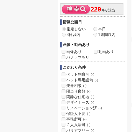
229
件が該当
情報公開日
指定しない
本日
3日以内
1週間以内
画像・動画あり
画像あり
動画あり
パノラマあり
こだわり条件
ペット飼育可
(-)
ペット専用設備
(-)
楽器相談
(-)
陽当り良好
(-)
閑静な住宅地
(-)
デザイナーズ
(-)
リノベーション済
(-)
保証人不要
(-)
事務所可
(-)
２人入居可
(-)
バリアフリー
(-)