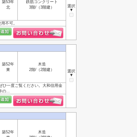
築53年
鉄筋コンクリート
選択
北
3階/（3階建）
▼
使用不可。
築52年
木造
東
2階/（2階建）
選択
▼
ぜひ一度ご覧ください。大和信用金
...
築52年
木造