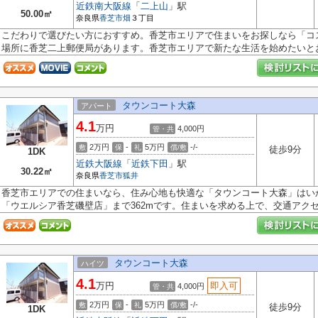
近鉄南大阪線
「
二上山
」駅
50.00㎡
奈良県
香芝市
畑
３丁目
こだわりで選びたい方におすすめ。香芝市エリアで住まいをお探しなら「コス
場所に香芝二上郵便局があります。香芝市エリアで新たな生活を始めたいとお.
タウンコート大森
アパート
4.1
万円
4,000円
管・共
2万円
-
5万円
-/-
敷
保
礼
償/敷
徒歩9分
1DK
近鉄大阪線
「
近鉄下田
」駅
30.22㎡
奈良県
香芝市
狐井
香芝市エリアでの住まいなら、住み心地も快適な「タウンコート大森」はい
「ウエルシア香芝磯壁店」まで362mです。住まいを求める上で、交通アクセス
タウンコート大森
ハイツ
4.1
万円
即入可
4,000円
管・共
2万円
-
5万円
-/-
敷
保
礼
償/敷
徒歩9分
1DK