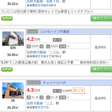
近鉄大阪線
「
近鉄下田
」駅
30.22㎡
奈良県
香芝市
狐井
126-3
コンビニが目の前で便利♪室内キレイでお家賃もリーズナブル☆
コスモハイツ弐番館
ハイツ
4.2
万円
-
管・共
2万円
-
8万円
-/-
敷
保
礼
償/敷
徒歩6分
3DK
近鉄南大阪線
「
二上山
」駅
50.00㎡
奈良県
香芝市
畑
３丁目731-2
3LDKでこの家賃は魅力的 敷礼も安く保証人不要 積水特約店の当社へ
チェリーコーポ
アパート
4.3
万円
即入可
3,500円
管・共
0ヶ月
-
0ヶ月
-/-
敷
保
礼
償/敷
徒歩8分
1K
近鉄大阪線
「
二上
」駅
26.25㎡
奈良県
香芝市
穴虫