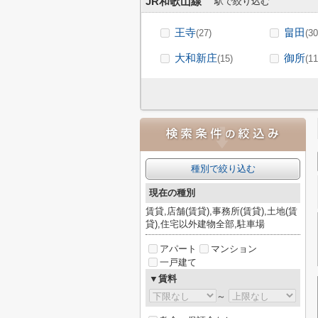
JR和歌山線
駅で絞り込む
王寺
畠田
(27)
(30
大和新庄
御所
(15)
(11
種別で絞り込む
現在の種別
賃貸,店舗(賃貸),事務所(賃貸),土地(賃
貸),住宅以外建物全部,駐車場
アパート
マンション
一戸建て
▼賃料
～