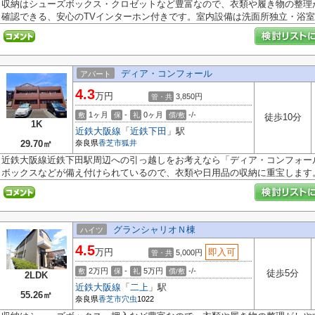
収納はシューズボックス・クロゼットなど豊富なので、衣類や履き物の整理
確認できる、安心のTVインターホン付きです。室内設備は洗面所独立・浴室乾
ディア・コンフォール
アパート
4.3
万円
3,850円
管・共
1ヶ月
-
0ヶ月
-/-
敷
保
礼
償/敷
徒歩10分
1K
近鉄大阪線
「
近鉄下田
」駅
29.70㎡
奈良県
香芝市
狐井
近鉄大阪線近鉄下田駅周辺への引っ越しをお考えなら「ディア・コンフォー
ボックスなどが備え付けられているので、衣類や日用品の収納に重宝します。.
グランシャリオＮ棟
ハイツ
4.5
万円
即入可
5,000円
管・共
2万円
-
5万円
-/-
敷
保
礼
償/敷
徒歩5分
2LDK
近鉄大阪線
「
二上
」駅
55.26㎡
奈良県
香芝市
穴虫
1022