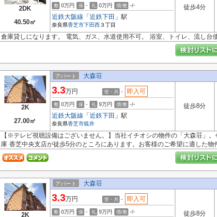
0万円
-
0万円
-/-
敷
保
礼
償/敷
徒歩4分
2DK
近鉄大阪線
「
近鉄下田
」駅
40.50㎡
奈良県
香芝市
下田西
３丁目
倉庫貸しになります。 電気、ガス、水道使用不可。 浴室、トイレ、流し台
大森荘
アパート
3.3
万円
即入可
-
管・共
0万円
-
9万円
-/-
敷
保
礼
償/敷
徒歩8分
2K
近鉄大阪線
「
近鉄下田
」駅
27.00㎡
奈良県
香芝市
狐井
【※テレビ視聴設備はございません。】当社イチオシの物件の「大森荘」。
庫 香芝中央支店が徒歩5分のところにあります。お客様のご希望に適した物件の
大森荘
アパート
3.3
万円
即入可
-
管・共
0万円
-
9万円
-/-
敷
保
礼
償/敷
徒歩8分
2K