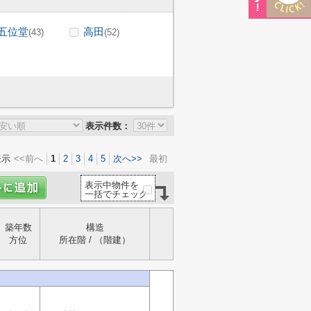
五位堂
高田
(43)
(52)
表示件数：
表示
<<前へ
1
2
3
4
5
次へ>>
最初
表示中物件を
一括でチェック
築年数
構造
方位
所在階 / （階建）