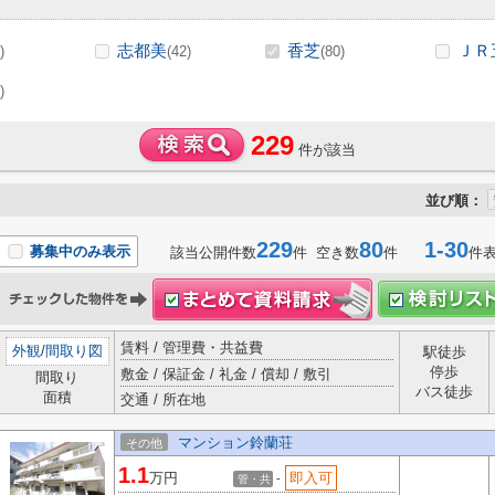
志都美
香芝
ＪＲ
)
(42)
(80)
)
229
件が該当
並び順：
229
80
1-30
募集中のみ表示
該当公開件数
件 空き数
件
件
賃料 / 管理費・共益費
外観
/
間取り図
駅徒歩
停歩
敷金 / 保証金 / 礼金 / 償却 / 敷引
間取り
バス徒歩
面積
交通 / 所在地
マンション鈴蘭荘
その他
1.1
万円
即入可
-
管・共