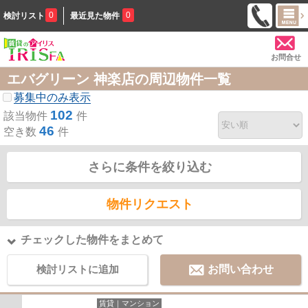
0
0
検討リスト
最近見た物件
お問合せ
エバグリーン 神楽店の周辺物件一覧
募集中のみ表示
102
該当物件
件
46
空き数
件
さらに条件を絞り込む
物件リクエスト
チェックした物件をまとめて
検討リストに追加
お問い合わせ
賃貸｜マンション