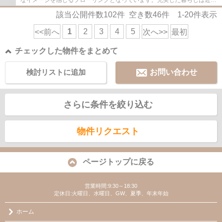
大阪線大和高田周辺で実現しませんか。0745...
該当公開件数
102
件 空き数
46
件
1-20
件表示
1
2
3
4
5
<<前へ
次へ>>
最初
チェックした物件をまとめて
検討リストに追加
お問い合わせ
さらに条件を絞り込む
物件リクエスト
ページトップに戻る
営業時間:9:30～18:30
定休日:火曜日、水曜日、GW、夏季、年末年始
ホーム