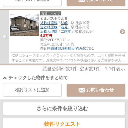
賃貸｜ハイツ
ヒルパストラルⅡ
近鉄橿原線
「
結崎
」駅 徒歩10分
近鉄橿原線
「
石見
」駅 徒歩26分
近鉄天理線
「
二階堂
」駅 徒歩25分
6.8万円
間取:
2LDK/59.70㎡
敷金/礼金:
0万円/8万円
奈良県
磯城郡川西町
大字結崎
273-1
収納はシューズボックス・クロゼットなど豊富なので、広々と空間を利用
することも可能です。お家の中でパソコンを快適に使える光回線を導入し
ています。磯城郡川西町は住環境が充実し...
該当公開件数
1
件 空き数
1
件
1-1
件表示
チェックした物件をまとめて
検討リストに追加
お問い合わせ
さらに条件を絞り込む
物件リクエスト