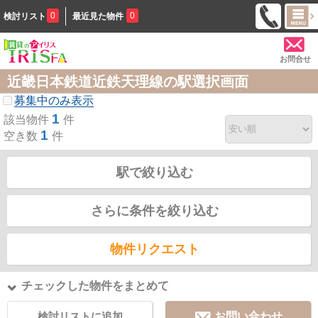
0
0
検討リスト
最近見た物件
お問合せ
近畿日本鉄道近鉄天理線の駅選択画面
募集中のみ表示
1
該当物件
件
1
空き数
件
駅で絞り込む
さらに条件を絞り込む
物件リクエスト
チェックした物件をまとめて
検討リストに追加
お問い合わせ