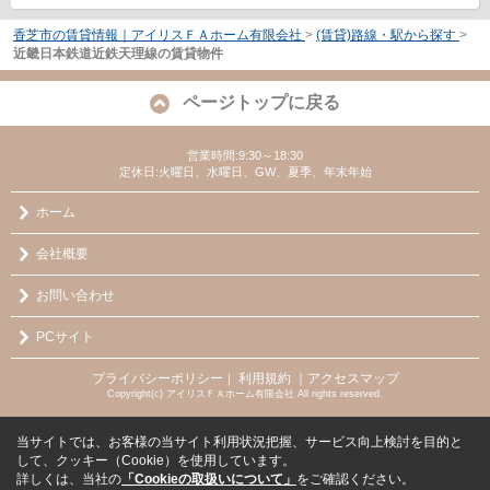
香芝市の賃貸情報｜アイリスＦＡホーム有限会社
>
(賃貸)路線・駅から探す
>
近畿日本鉄道近鉄天理線の賃貸物件
ページトップに戻る
営業時間:9:30～18:30
定休日:火曜日、水曜日、GW、夏季、年末年始
ホーム
会社概要
お問い合わせ
PCサイト
プライバシーポリシー
利用規約
｜アクセスマップ
｜
Copyright(c) アイリスＦＡホーム有限会社 All rights reserved.
当サイトでは、お客様の当サイト利用状況把握、サービス向上検討を目的と
して、クッキー（Cookie）を使用しています。
詳しくは、当社の
「Cookieの取扱いについて」
をご確認ください。