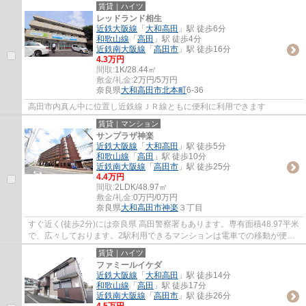
賃貸｜ハイツ
レッドランド相生
近鉄大阪線
「
大和高田
」駅 徒歩6分
和歌山線
「
高田
」駅 徒歩4分
近鉄南大阪線
「
高田市
」駅 徒歩16分
4.3万円
間取:
1K/28.44㎡
敷金/礼金:
2万円/5万円
奈良県
大和高田市
北本町
6-36
高田市内真ん中に位置し近鉄線ＪＲ線ともに便利に利用できます
賃貸｜マンション
サンプラザ神楽
近鉄大阪線
「
大和高田
」駅 徒歩5分
和歌山線
「
高田
」駅 徒歩10分
近鉄南大阪線
「
高田市
」駅 徒歩25分
4.4万円
間取:
2LDK/48.97㎡
敷金/礼金:
0万円/0万円
奈良県
大和高田市
神楽
３丁目
すぐ近く(徒歩2分)には奈良県 高田警察署もあります。専有面積48.97平米
で、広々しております。2駅利用できるマンションは電車での移動が便利
です。こちらは2LDKの物件です。大和高田...
賃貸｜ハイツ
ファミールイケダ
近鉄大阪線
「
大和高田
」駅 徒歩14分
和歌山線
「
高田
」駅 徒歩17分
近鉄南大阪線
「
高田市
」駅 徒歩26分
4.5万円