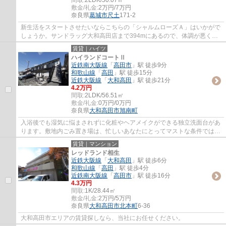
敷金/礼金:
2万円/7万円
奈良県
葛城市
尺土
171-2
新生活をスタートさせたいならこちらの「シャルムローズＡ」はいかがで
しょうか。サンドラッグ大和高田店まで394mにあるので、体調が悪くな
っても安心。葛城市エリアの近鉄南大阪線尺...
賃貸｜ハイツ
ハイランドコートⅡ
近鉄南大阪線
「
高田市
」駅 徒歩9分
和歌山線
「
高田
」駅 徒歩15分
近鉄大阪線
「
大和高田
」駅 徒歩21分
4.2万円
間取:
2LDK/56.51㎡
敷金/礼金:
0万円/0万円
奈良県
大和高田市
旭南町
入浴後でも湿気に悩まされずに化粧やヘアメイクができる独立洗面台があ
ります。敷地内ごみ置き場は、忙しいあなたにとってマストな条件ではな
いでしょうか。バスルームとトイレが分か...
賃貸｜マンション
レッドランド相生
近鉄大阪線
「
大和高田
」駅 徒歩6分
和歌山線
「
高田
」駅 徒歩4分
近鉄南大阪線
「
高田市
」駅 徒歩16分
4.3万円
間取:
1K/28.44㎡
敷金/礼金:
2万円/5万円
奈良県
大和高田市
北本町
6-36
大和高田市エリアの賃貸探しなら、当社にお任せください。