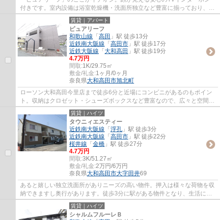
付きです。室内設備は浴室乾燥機・洗面所独立など豊富に揃っており、過
ごしやすいお部屋になっております。敷地内...
賃貸｜アパート
ピュアリーフ
和歌山線
「
高田
」駅 徒歩13分
近鉄南大阪線
「
高田市
」駅 徒歩17分
近鉄大阪線
「
大和高田
」駅 徒歩19分
4.7万円
間取:
1K/29.75㎡
敷金/礼金:
1ヶ月/0ヶ月
奈良県
大和高田市
旭北町
ローソン大和高田今里店まで徒歩6分と近場にコンビニがあるのもポイン
ト。収納はクロゼット・シューズボックスなど豊富なので、広々と空間を
利用することも可能です。広さはなんと29.7...
賃貸｜ハイツ
タウニィエスティー
近鉄南大阪線
「
浮孔
」駅 徒歩3分
近鉄南大阪線
「
高田市
」駅 徒歩22分
桜井線
「
金橋
」駅 徒歩27分
4.7万円
間取:
3K/51.27㎡
敷金/礼金:
2万円/6万円
奈良県
大和高田市
大字田井
69
あると嬉しい独立洗面所がありニーズの高い物件。押入は様々な荷物を収
納できますし奥行があります。徒歩3分に駅がある物件となり、生活に不
便を感じません。来客の際も安心な、バスト...
賃貸｜ハイツ
シャルムフルーレＢ