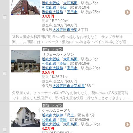
近鉄大阪線
「
大和高田
」駅 徒歩5分
和歌山線
「
高田
」駅 徒歩10分
近鉄南大阪線
「
高田市
」駅 徒歩25分
3.4万円
間取:
1R/29.00㎡
敷金/礼金:
0万円/0万円
奈良県
大和高田市
神楽
３丁目
近鉄大阪線大和高田駅周辺への引っ越しをお考えなら「サンプラザ神
楽」。共用部にはエレベータ・敷地内ごみ置き場・バイク置場などが揃っ
ており、とても充実しています。収納スペース...
賃貸｜ハイツ
リヴェール・メゾン
近鉄大阪線
「
大和高田
」駅 徒歩9分
和歌山線
「
高田
」駅 徒歩10分
近鉄南大阪線
「
高田市
」駅 徒歩20分
3.5万円
間取:
1K/26.71㎡
敷金/礼金:
2万円/3万円
奈良県
大和高田市
大字有井
288-1
角部屋です。チューナー内蔵のTVをお持ちなら、契約のみでBS視聴可能
です。独立した洗面所で、朝の身支度も快適に行なうことができます。近
鉄大阪線大和高田周辺の賃貸情報のことなら...
賃貸｜ハイツ
シャルムローズＡ
近鉄南大阪線
「
尺土
」駅 徒歩7分
和歌山線
「
高田
」駅 徒歩30分
近鉄大阪線
「
大和高田
」駅 徒歩32分
4.2万円
間取:
2LDK/50.07㎡