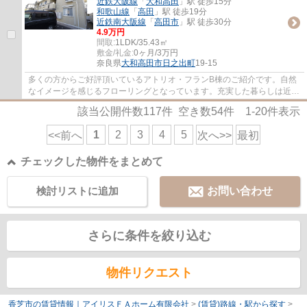
近鉄大阪線
「
大和高田
」駅 徒歩15分
和歌山線
「
高田
」駅 徒歩19分
近鉄南大阪線
「
高田市
」駅 徒歩30分
4.9万円
間取:
1LDK/35.43㎡
敷金/礼金:
0ヶ月/3万円
奈良県
大和高田市
日之出町
19-15
多くの方からご好評頂いているアトリオ・フランB棟のご紹介です。自然
なイメージを感じるフローリングとなっています。充実した暮らしは近鉄
大阪線大和高田周辺で実現しませんか。0745...
該当公開件数
117
件 空き数
54
件
1-20
件表示
1
2
3
4
5
<<前へ
次へ>>
最初
チェックした物件をまとめて
検討リストに追加
お問い合わせ
さらに条件を絞り込む
物件リクエスト
香芝市の賃貸情報｜アイリスＦＡホーム有限会社
>
(賃貸)路線・駅から探す
>