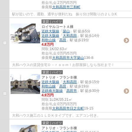
敷金/礼金:
2万円/5万円
奈良県
大和高田市
三和町
駅が近いので、通勤、通学が便利だね 振り分け間取りの２ＬＤK
賃貸｜ハイツ
ロイヤルコートＡ棟
近鉄大阪線
「
築山
」駅 徒歩5分
近鉄大阪線
「
大和高田
」駅 徒歩14分
和歌山線
「
高田
」駅 徒歩19分
4.8万円
間取:
1K/32.63㎡
敷金/礼金:
0万円/5万円
奈良県
大和高田市
大字築山
136-8
大和ハウスの賃貸住宅Ｄ－ｒｏｏｍ！お部屋探しなら当社まで！
賃貸｜ハイツ
アトリオ・フランＢ棟
近鉄大阪線
「
大和高田
」駅 徒歩15分
和歌山線
「
高田
」駅 徒歩19分
近鉄南大阪線
「
高田市
」駅 徒歩30分
4.9万円
間取:
1LDK/35.21㎡
敷金/礼金:
0万円/3万円
奈良県
大和高田市
日之出町
19-15
大和ハウス施工の１ＬＤＫタイプです。エアコン付き。
賃貸｜ハイツ
アトリオ・フランＢ棟