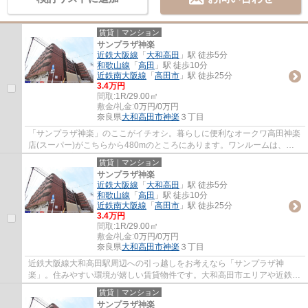
賃貸｜マンション
サンプラザ神楽
近鉄大阪線
「
大和高田
」駅 徒歩5分
和歌山線
「
高田
」駅 徒歩10分
近鉄南大阪線
「
高田市
」駅 徒歩25分
3.4万円
間取:
1R/29.00㎡
敷金/礼金:
0万円/0万円
奈良県
大和高田市
神楽
３丁目
「サンプラザ神楽」のここがイチオシ。暮らしに便利なオークワ高田神楽
店(スーパー)がこちらから480mのところにあります。ワンルームは、一
人暮らしの方からのニーズがあります。ぜひ...
賃貸｜マンション
サンプラザ神楽
近鉄大阪線
「
大和高田
」駅 徒歩5分
和歌山線
「
高田
」駅 徒歩10分
近鉄南大阪線
「
高田市
」駅 徒歩25分
3.4万円
間取:
1R/29.00㎡
敷金/礼金:
0万円/0万円
奈良県
大和高田市
神楽
３丁目
近鉄大阪線大和高田駅周辺への引っ越しをお考えなら「サンプラザ神
楽」。住みやすい環境が嬉しい賃貸物件です。大和高田市エリアや近鉄大
阪線大和高田付近でのお部屋探しは、当社にお...
賃貸｜マンション
サンプラザ神楽