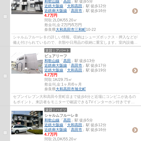
和歌山線
「
高田
」駅 徒歩5分
近鉄大阪線
「
大和高田
」駅 徒歩12分
近鉄南大阪線
「
高田市
」駅 徒歩16分
4.7万円
間取:
2LDK/55.20㎡
敷金/礼金:
2万円/5万円
奈良県
大和高田市
三和町
10-22
シャルムフルーレＢの詳しい情報。収納はシューズボックス・押入などが
備え付けられているので、衣類や日用品の収納に重宝します。室内設備は
追い焚き・BSなど豊富に揃っており、過ご...
賃貸｜アパート
ピュアリーフ
和歌山線
「
高田
」駅 徒歩13分
近鉄南大阪線
「
高田市
」駅 徒歩17分
近鉄大阪線
「
大和高田
」駅 徒歩19分
4.7万円
間取:
1K/29.75㎡
敷金/礼金:
1ヶ月/0ヶ月
奈良県
大和高田市
旭北町
セブンイレブン大和高田今里町店まで徒歩6分と近場にコンビニがあるの
もポイント。来訪者をモニターで確認できるTVインターホン付きです。
新しい生活のスタートにおすすめなのが、こち...
賃貸｜ハイツ
シャルムフルーレＢ
和歌山線
「
高田
」駅 徒歩5分
近鉄大阪線
「
大和高田
」駅 徒歩12分
近鉄南大阪線
「
高田市
」駅 徒歩16分
4.7万円
間取:
2LDK/55.20㎡