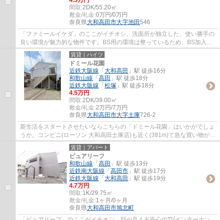
間取:
2DK/55.20㎡
敷金/礼金:
0万円/0万円
奈良県
大和高田市
大字池田
546
「ファミールイケダ」のここがイチオシ。洗面所が独立した、使い勝手の
良い環境が魅力的な物件です。BS用の環境は整っているため、BS加入後
すぐに視聴できます。住みやすい環境が嬉し...
賃貸｜ハイツ
ドミール花園
近鉄大阪線
「
大和高田
」駅 徒歩16分
和歌山線
「
高田
」駅 徒歩18分
近鉄大阪線
「
松塚
」駅 徒歩18分
4.5万円
間取:
2DK/39.00㎡
敷金/礼金:
2万円/7万円
奈良県
大和高田市
大字土庫
726-2
新生活をスタートさせたいならこちらの「ドミール花園」はいかがでしょ
うか。コンビニ(ローソン 大和高田土庫店)も近く(381m)て急な買い物があ
った時にも便利です。大和高田市エリアの...
賃貸｜アパート
ピュアリーフ
和歌山線
「
高田
」駅 徒歩13分
近鉄南大阪線
「
高田市
」駅 徒歩17分
近鉄大阪線
「
大和高田
」駅 徒歩19分
4.7万円
間取:
1K/29.75㎡
敷金/礼金:
1ヶ月/0ヶ月
奈良県
大和高田市
旭北町
「ピュアリーフ」のここがイチオシ。顔が見える安心のTVインターホン