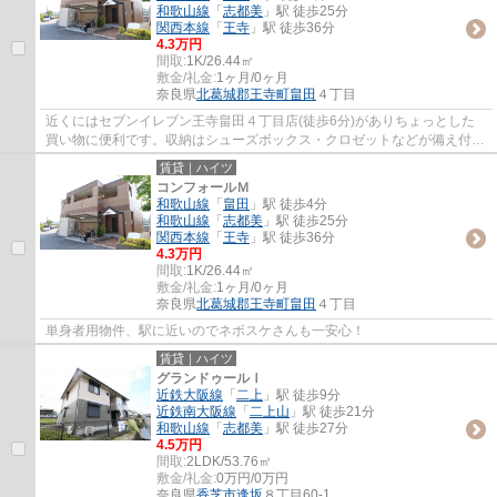
和歌山線
「
志都美
」駅 徒歩25分
関西本線
「
王寺
」駅 徒歩36分
4.3万円
間取:
1K/26.44㎡
敷金/礼金:
1ヶ月/0ヶ月
奈良県
北葛城郡王寺町
畠田
４丁目
近くにはセブンイレブン王寺畠田４丁目店(徒歩6分)がありちょっとした
買い物に便利です。収納はシューズボックス・クロゼットなどが備え付け
られているので、衣類や日用品の収納に重宝...
賃貸｜ハイツ
コンフォールＭ
和歌山線
「
畠田
」駅 徒歩4分
和歌山線
「
志都美
」駅 徒歩25分
関西本線
「
王寺
」駅 徒歩36分
4.3万円
間取:
1K/26.44㎡
敷金/礼金:
1ヶ月/0ヶ月
奈良県
北葛城郡王寺町
畠田
４丁目
単身者用物件、駅に近いのでネボスケさんも一安心！
賃貸｜ハイツ
グランドゥールⅠ
近鉄大阪線
「
二上
」駅 徒歩9分
近鉄南大阪線
「
二上山
」駅 徒歩21分
和歌山線
「
志都美
」駅 徒歩27分
4.5万円
間取:
2LDK/53.76㎡
敷金/礼金:
0万円/0万円
奈良県
香芝市
逢坂
８丁目60-1