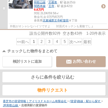
和歌山線
「
志都美
」駅 徒歩25分
関西本線
「
王寺
」駅 徒歩42分
6.8万円
間取:
2LDK/59.58㎡
敷金/礼金:
0万円/0万円
奈良県
北葛城郡王寺町
畠田
８丁目
外観がオシャレなハイツですよ 対面式キッチンも素敵でしょ
該当公開件数
92
件 空き数
43
件
1-20
件表示
1
2
3
4
5
<<前へ
次へ>>
最初
チェックした物件をまとめて
検討リストに追加
お問い合わせ
さらに条件を絞り込む
物件リクエスト
香芝市の賃貸情報｜アイリスＦＡホーム有限会社
>
(賃貸)路線・駅から探す
>
JR和歌山線
>
志都美駅の賃貸物件