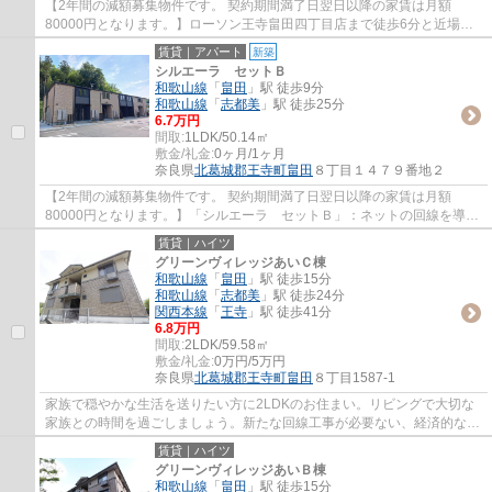
【2年間の減額募集物件です。 契約期間満了日翌日以降の家賃は月額
80000円となります。】ローソン王寺畠田四丁目店まで徒歩6分と近場に
コンビニがあるのもポイント。インターネットが...
賃貸｜アパート
新築
シルエーラ セットＢ
和歌山線
「
畠田
」駅 徒歩9分
和歌山線
「
志都美
」駅 徒歩25分
6.7万円
間取:
1LDK/50.14㎡
敷金/礼金:
0ヶ月/1ヶ月
奈良県
北葛城郡王寺町
畠田
８丁目１４７９番地２
【2年間の減額募集物件です。 契約期間満了日翌日以降の家賃は月額
80000円となります。】「シルエーラ セットＢ」：ネットの回線を導入
しています、パソコンが使えて暮らしに嬉しい。...
賃貸｜ハイツ
グリーンヴィレッジあいＣ棟
和歌山線
「
畠田
」駅 徒歩15分
和歌山線
「
志都美
」駅 徒歩24分
関西本線
「
王寺
」駅 徒歩41分
6.8万円
間取:
2LDK/59.58㎡
敷金/礼金:
0万円/5万円
奈良県
北葛城郡王寺町
畠田
８丁目1587-1
家族で穏やかな生活を送りたい方に2LDKのお住まい。リビングで大切な
家族との時間を過ごしましょう。新たな回線工事が必要ない、経済的なネ
ット回線工事済み物件です。賃貸住宅をお探...
賃貸｜ハイツ
グリーンヴィレッジあいＢ棟
和歌山線
「
畠田
」駅 徒歩15分