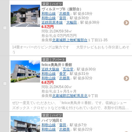
賃貸｜ハイツ
ヴィルヌーブB（服部台）
和歌山線
「
志都美
」駅 徒歩18分
和歌山線
「
畠田
」駅 徒歩30分
近鉄田原本線
「
大輪田
」駅 徒歩38分
6.5万円
間取:
2LDK/59.58㎡
敷金/礼金:
0万円/5万円
奈良県
北葛城郡上牧町
服部台
１丁目11-35
14畳オーバーのリビングは魅力です 大型テレビもおもう存分楽しめそ
う
賃貸｜アパート
felice奥鳥井Ⅱ番館
近鉄大阪線
「
五位堂
」駅 徒歩30分
和歌山線
「
香芝
」駅 徒歩31分
和歌山線
「
志都美
」駅 徒歩32分
6.6万円
間取:
2LDK/54.00㎡
敷金/礼金:
1ヶ月/1ヶ月
奈良県
北葛城郡広陵町
馬見北
９丁目
ぜひ一度見ていただきたい、「felice奥鳥井Ⅱ番館」です。収納はシュー
ズボックス・クロゼットなどが備え付けられているので、衣類や日用品の
収納に重宝します。こちらはTVインターフォ...
賃貸｜ハイツ
ハイツ池田Ｅ
和歌山線
「
畠田
」駅 徒歩7分
和歌山線
「
志都美
」駅 徒歩22分