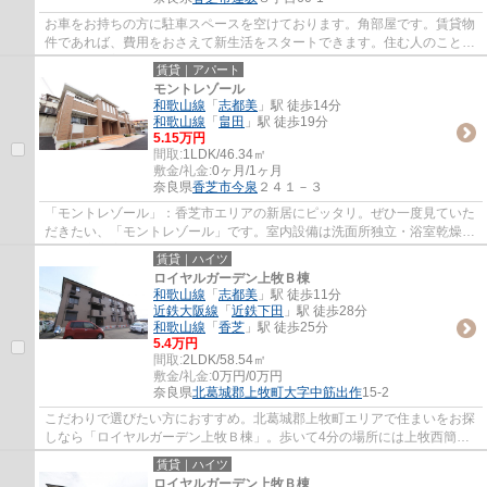
お車をお持ちの方に駐車スペースを空けております。角部屋です。賃貸物
件であれば、費用をおさえて新生活をスタートできます。住む人のことを
考えた落ち着いた造りのアパート物件。近...
賃貸｜アパート
モントレゾール
和歌山線
「
志都美
」駅 徒歩14分
和歌山線
「
畠田
」駅 徒歩19分
5.15万円
間取:
1LDK/46.34㎡
敷金/礼金:
0ヶ月/1ヶ月
奈良県
香芝市
今泉
２４１－３
「モントレゾール」：香芝市エリアの新居にピッタリ。ぜひ一度見ていた
だきたい、「モントレゾール」です。室内設備は洗面所独立・浴室乾燥機
など大変充実しております。追い焚き機能...
賃貸｜ハイツ
ロイヤルガーデン上牧Ｂ棟
和歌山線
「
志都美
」駅 徒歩11分
近鉄大阪線
「
近鉄下田
」駅 徒歩28分
和歌山線
「
香芝
」駅 徒歩25分
5.4万円
間取:
2LDK/58.54㎡
敷金/礼金:
0万円/0万円
奈良県
北葛城郡上牧町
大字中筋出作
15-2
こだわりで選びたい方におすすめ。北葛城郡上牧町エリアで住まいをお探
しなら「ロイヤルガーデン上牧Ｂ棟」。歩いて4分の場所には上牧西簡易
郵便局があります。駐輪場付きの物件です。...
賃貸｜ハイツ
ロイヤルガーデン上牧Ｂ棟