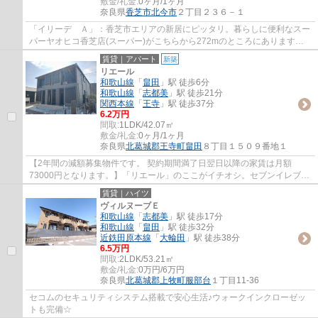
敷金/礼金:
0ヶ月/1ヶ月
奈良県
香芝市
北今市
２丁目２３６－１
「イリーデ Ａ」：香芝市エリアの新居にピッタリ。暮らしに便利なスー
パーヤオヒコ香芝店(スーパー)がこちらから272mのところにあります。
駐輪場が利用可能な物件です。ビジネスマン...
賃貸｜アパート
新築
リエール
和歌山線
「
畠田
」駅 徒歩6分
和歌山線
「
志都美
」駅 徒歩21分
関西本線
「
王寺
」駅 徒歩37分
6.2万円
間取:
1LDK/42.07㎡
敷金/礼金:
0ヶ月/1ヶ月
奈良県
北葛城郡王寺町
畠田
８丁目１５０９番地１
【2年間の減額募集物件です。 契約期間満了日翌日以降の家賃は月額
73000円となります。】「リエール」のここがイチオシ。セブンイレブン
王寺畠田４丁目店まで徒歩6分と近場にコンビニ...
賃貸｜ハイツ
ヴィルヌーブＥ
和歌山線
「
志都美
」駅 徒歩17分
和歌山線
「
畠田
」駅 徒歩32分
近鉄田原本線
「
大輪田
」駅 徒歩38分
6.5万円
間取:
2LDK/53.21㎡
敷金/礼金:
0万円/6万円
奈良県
北葛城郡上牧町
服部台
１丁目11-36
セコムのセキュリティシステム搭載で安心生活♪ウォークインクローゼッ
トも完備☆