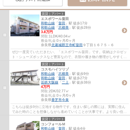
賃貸｜アパート
エスポワール畠田
和歌山線
「
畠田
」駅 徒歩17分
和歌山線
「
志都美
」駅 徒歩28分
3.8万円
間取:
1LDK/40.04㎡
敷金/礼金:
0ヶ月/0ヶ月
奈良県
北葛城郡王寺町
畠田
９丁目１６７５－６
ぜひ一度見ていただきたい、「エスポワール畠田」です。収納はクロゼッ
ト・シューズボックスなど豊富なので、衣類や履き物の整理がしやすく便
利です。モニターで来訪者を確認して、イ...
賃貸｜アパート
コスモハイツリゾ
和歌山線
「
志都美
」駅 徒歩9分
和歌山線
「
畠田
」駅 徒歩27分
近鉄大阪線
「
二上
」駅 徒歩38分
4万円
間取:
2DK/32.77㎡
敷金/礼金:
0ヶ月/0ヶ月
奈良県
香芝市
今泉
こちらは徒歩9分に立地する物件です。住まい探しの際には、実際に住ん
でみた時のことを想像しながら進めていくことが大事です。より良い住ま
いをご提供致します。
賃貸｜アパート
コンフォールＭ
和歌山線
「
畠田
」駅 徒歩4分