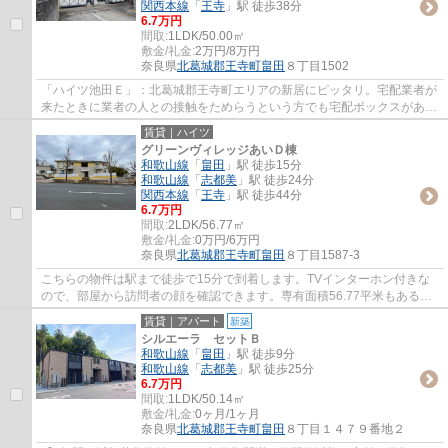
関西本線
「
王寺
」駅 徒歩38分
6.7万円
間取:
1LDK/50.00㎡
敷金/礼金:
2万円/8万円
奈良県
北葛城郡王寺町
畠田
８丁目1502
「ハイツ池田Ｅ」：北葛城郡王寺町エリアの新居にピッタリ。宅配業者が
来たときに業者の人との接触をためらうという方でも宅配ボックスがある
ので、対面で会わずに荷物を受け取ること...
賃貸｜ハイツ
グリーンヴィレッジあいＤ棟
和歌山線
「
畠田
」駅 徒歩15分
和歌山線
「
志都美
」駅 徒歩24分
関西本線
「
王寺
」駅 徒歩44分
6.7万円
間取:
2LDK/56.77㎡
敷金/礼金:
0万円/6万円
奈良県
北葛城郡王寺町
畠田
８丁目1587-3
こちらの物件は駅まで徒歩で15分で到着します。TVインターホン付きな
ので、部屋から訪問者の顔を確認できます。専有面積56.77平米もある
広々とした住まい。暮らしに役立つパソコンが使...
賃貸｜アパート
新築
シルエーラ セットＢ
和歌山線
「
畠田
」駅 徒歩9分
和歌山線
「
志都美
」駅 徒歩25分
6.7万円
間取:
1LDK/50.14㎡
敷金/礼金:
0ヶ月/1ヶ月
奈良県
北葛城郡王寺町
畠田
８丁目１４７９番地２