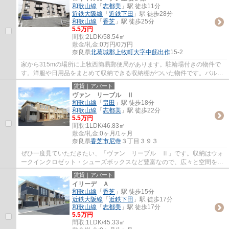
和歌山線
「
志都美
」駅 徒歩11分
近鉄大阪線
「
近鉄下田
」駅 徒歩28分
和歌山線
「
香芝
」駅 徒歩25分
5.5万円
間取:
2LDK/58.54㎡
敷金/礼金:
0万円/0万円
奈良県
北葛城郡上牧町
大字中筋出作
15-2
家から315mの場所に上牧西簡易郵便局があります。駐輪場付きの物件で
す。洋服や日用品をまとめて収納できる収納棚がついた物件です。バルコ
ニーをご活用いただけます。丁寧かつ迅速に...
賃貸｜アパート
ヴァン リーブル Ⅱ
和歌山線
「
畠田
」駅 徒歩18分
和歌山線
「
志都美
」駅 徒歩22分
5.5万円
間取:
1LDK/46.83㎡
敷金/礼金:
0ヶ月/1ヶ月
奈良県
香芝市
尼寺
３丁目３９３
ぜひ一度見ていただきたい、「ヴァン リーブル Ⅱ」です。収納はウォ
ークインクロゼット・シューズボックスなど豊富なので、広々と空間を利
用することも可能です。来客時にはTVインタ...
賃貸｜アパート
イリーデ Ａ
和歌山線
「
香芝
」駅 徒歩15分
近鉄大阪線
「
近鉄下田
」駅 徒歩17分
和歌山線
「
志都美
」駅 徒歩17分
5.5万円
間取:
1LDK/45.33㎡