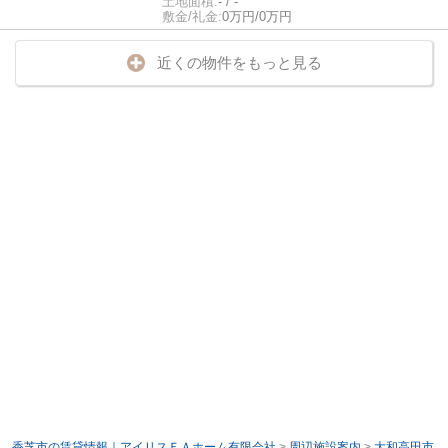
土地面積:
- / -
敷金/礼金:
0万円/0万円
近くの物件をもっと見る
香芝市の賃貸情報｜アイリスＦＡホーム有限会社
>
周辺施設案内
>
大和高田市