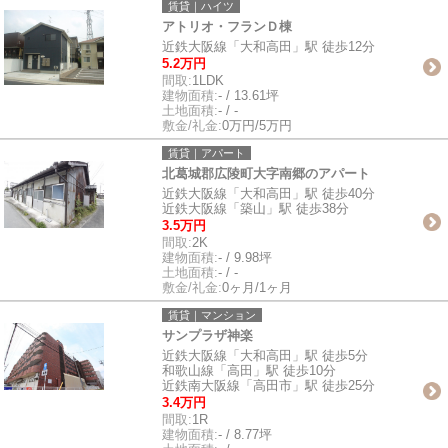
賃貸｜ハイツ
アトリオ・フランＤ棟
近鉄大阪線「大和高田」駅 徒歩12分
5.2万円
間取:
1LDK
建物面積:
- / 13.61坪
土地面積:
- / -
敷金/礼金:
0万円/5万円
賃貸｜アパート
北葛城郡広陵町大字南郷のアパート
近鉄大阪線「大和高田」駅 徒歩40分
近鉄大阪線「築山」駅 徒歩38分
3.5万円
間取:
2K
建物面積:
- / 9.98坪
土地面積:
- / -
敷金/礼金:
0ヶ月/1ヶ月
賃貸｜マンション
サンプラザ神楽
近鉄大阪線「大和高田」駅 徒歩5分
和歌山線「高田」駅 徒歩10分
近鉄南大阪線「高田市」駅 徒歩25分
3.4万円
間取:
1R
建物面積:
- / 8.77坪