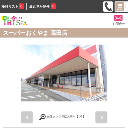
0
0
検討リスト
最近見た物件
お問合せ
スーパーおくやま 高田店
前
次
画像タップで拡大表示【
1
/1】