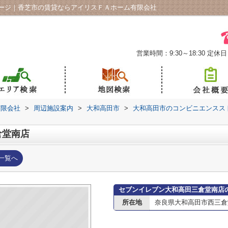
ージ｜香芝市の賃貸ならアイリスＦＡホーム有限会社
営業時間：9:30～18:30
定休日
有限会社
>
周辺施設案内
>
大和高田市
>
大和高田市のコンビニエンスス
倉堂南店
一覧へ
セブンイレブン大和高田三倉堂南店
所在地
奈良県大和高田市西三倉堂