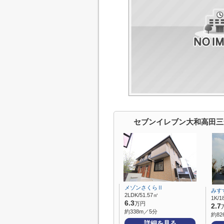
セブンイレブン大和高田三
メゾンさくらⅡ
みす
2LDK/51.57㎡
1K/1
6.3
万円
2.7
約338m／5分
約82
詳細を見る