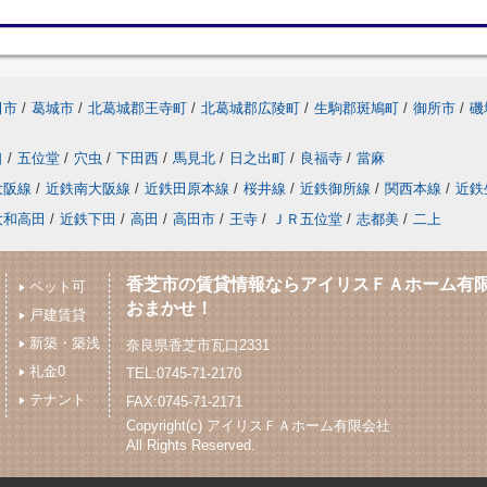
田市
/
葛城市
/
北葛城郡王寺町
/
北葛城郡広陵町
/
生駒郡斑鳩町
/
御所市
/
磯
口
/
五位堂
/
穴虫
/
下田西
/
馬見北
/
日之出町
/
良福寺
/
當麻
大阪線
/
近鉄南大阪線
/
近鉄田原本線
/
桜井線
/
近鉄御所線
/
関西本線
/
近鉄
大和高田
/
近鉄下田
/
高田
/
高田市
/
王寺
/
ＪＲ五位堂
/
志都美
/
二上
香芝市の賃貸情報ならアイリスＦＡホーム有
ペット可
おまかせ！
戸建賃貸
新築・築浅
奈良県香芝市瓦口2331
礼金0
TEL:0745-71-2170
テナント
FAX:0745-71-2171
Copyright(c) アイリスＦＡホーム有限会社
All Rights Reserved.