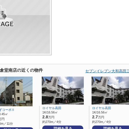
倉堂南店の近くの物件
セブンイレブン大和高田
ロイヤル高田
ロイヤル高田
ずコーポⅡ
1K/16.56㎡
1K/16.56㎡
8.45㎡
2.8
2.7
万円
万円
万円
約270m／4分
約270m／4分
6m／11分
詳細を見る
詳細を見る