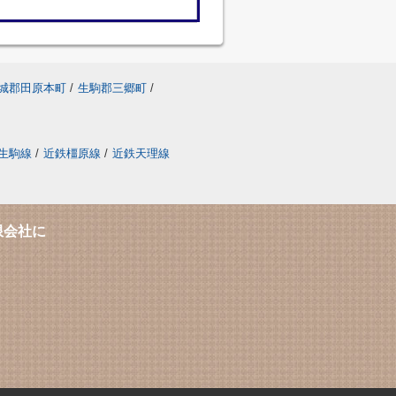
城郡田原本町
/
生駒郡三郷町
/
生駒線
/
近鉄橿原線
/
近鉄天理線
限会社に