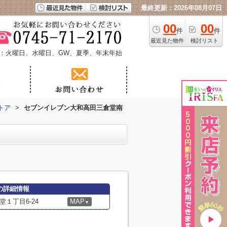
最終更新：2026年08月07日
00
00
件
件
最近見た物件
検討リスト
：火曜日、水曜日、GW、夏季、年末年始
トア
>
セブンイレブン大和高田三倉堂南
の詳細情報
１丁目6-24
MAP
▼