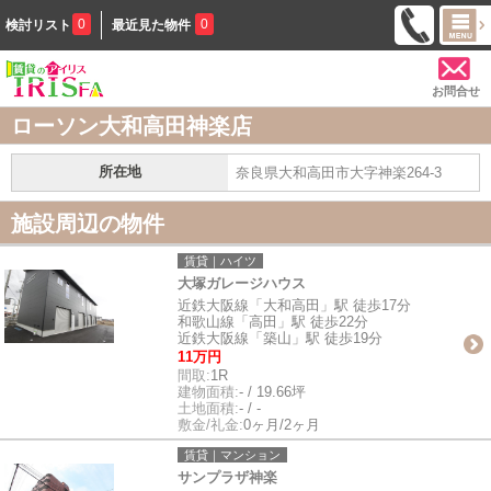
0
0
検討リスト
最近見た物件
お問合せ
ローソン大和高田神楽店
所在地
奈良県大和高田市大字神楽264-3
施設周辺の物件
賃貸｜ハイツ
大塚ガレージハウス
近鉄大阪線「大和高田」駅 徒歩17分
和歌山線「高田」駅 徒歩22分
近鉄大阪線「築山」駅 徒歩19分
11万円
間取:
1R
建物面積:
- / 19.66坪
土地面積:
- / -
敷金/礼金:
0ヶ月/2ヶ月
賃貸｜マンション
サンプラザ神楽