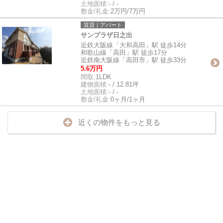
土地面積:
- / -
敷金/礼金:
2万円/7万円
賃貸｜アパート
サンプラザ日之出
近鉄大阪線「大和高田」駅 徒歩14分
和歌山線「高田」駅 徒歩17分
近鉄南大阪線「高田市」駅 徒歩33分
5.6万円
間取:
1LDK
建物面積:
- / 12.81坪
土地面積:
- / -
敷金/礼金:
0ヶ月/1ヶ月
近くの物件をもっと見る