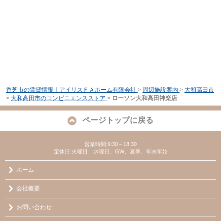
香芝市の賃貸情報｜アイリスＦＡホーム有限会社
>
周辺施設案内
>
大和高田市
>
大和高田市のコンビニエンスストア
>
ローソン大和高田神楽店
ページトップに戻る
営業時間:9:30～18:30
定休日:火曜日、水曜日、GW、夏季、年末年始
ホーム
会社概要
お問い合わせ