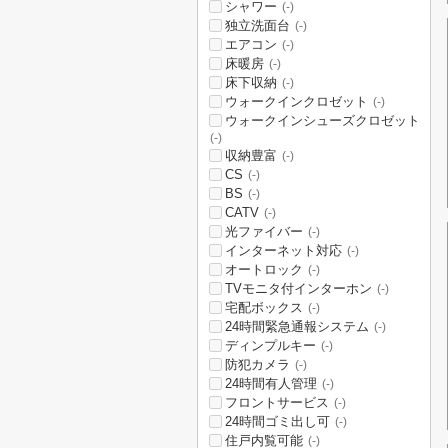
シャワー
(-)
独立洗面台
(-)
エアコン
(-)
床暖房
(-)
床下収納
(-)
ウォークインクロゼット
(-)
ウォークインシューズクロゼット
(-)
収納豊富
(-)
CS
(-)
BS
(-)
CATV
(-)
光ファイバー
(-)
インターネット対応
(-)
オートロック
(-)
TVモニタ付インターホン
(-)
宅配ボックス
(-)
24時間緊急通報システム
(-)
ディンプルキー
(-)
防犯カメラ
(-)
24時間有人管理
(-)
フロントサービス
(-)
24時間ゴミ出し可
(-)
住戸内覧可能
(-)