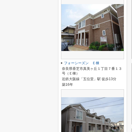
フォーシーズン Ｅ棟
奈良県香芝市真美ヶ丘１丁目７番１３
号（Ｅ棟）
近鉄大阪線「五位堂」駅 徒歩13分
築16年