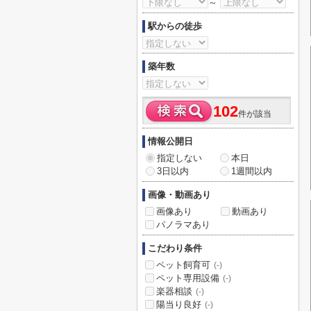
～
駅からの徒歩
築年数
102
件が該当
情報公開日
指定しない
本日
3日以内
1週間以内
画像・動画あり
画像あり
動画あり
パノラマあり
こだわり条件
ペット飼育可
(-)
ペット専用設備
(-)
楽器相談
(-)
陽当り良好
(-)