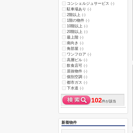
コンシェルジュサービス
(-)
駐車場あり
(-)
2階以上
(-)
1階の物件
(-)
10階以上
(-)
20階以上
(-)
最上階
(-)
南向き
(-)
角部屋
(-)
ワンフロア
(-)
高層ビル
(-)
飲食店可
(-)
居抜物件
(-)
個別空調
(-)
都市ガス
(-)
下水道
(-)
102
件が該当
新着物件