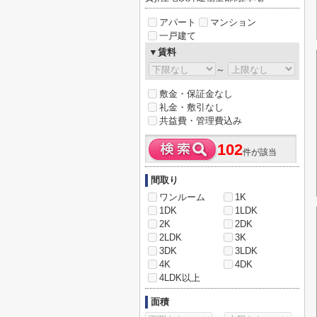
アパート
マンション
一戸建て
▼賃料
～
敷金・保証金なし
礼金・敷引なし
共益費・管理費込み
102
件が該当
間取り
ワンルーム
1K
1DK
1LDK
2K
2DK
2LDK
3K
3DK
3LDK
4K
4DK
4LDK以上
面積