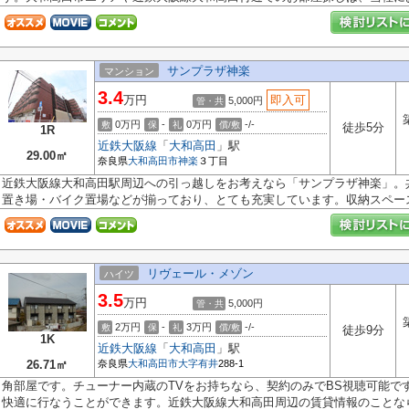
サンプラザ神楽
マンション
3.4
万円
即入可
5,000円
管・共
0万円
-
0万円
-/-
敷
保
礼
償/敷
徒歩5分
1R
近鉄大阪線
「
大和高田
」駅
29.00㎡
奈良県
大和高田市
神楽
３丁目
近鉄大阪線大和高田駅周辺への引っ越しをお考えなら「サンプラザ神楽」。
置き場・バイク置場などが揃っており、とても充実しています。収納スペース.
リヴェール・メゾン
ハイツ
3.5
万円
5,000円
管・共
2万円
-
3万円
-/-
敷
保
礼
償/敷
徒歩9分
1K
近鉄大阪線
「
大和高田
」駅
26.71㎡
奈良県
大和高田市
大字有井
288-1
角部屋です。チューナー内蔵のTVをお持ちなら、契約のみでBS視聴可能で
快適に行なうことができます。近鉄大阪線大和高田周辺の賃貸情報のことなら.