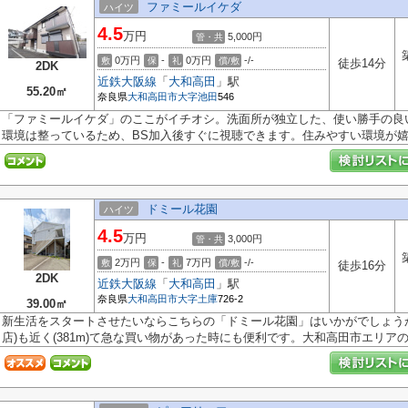
ファミールイケダ
ハイツ
4.5
万円
5,000円
管・共
0万円
-
0万円
-/-
敷
保
礼
償/敷
徒歩14分
2DK
近鉄大阪線
「
大和高田
」駅
55.20㎡
奈良県
大和高田市
大字池田
546
「ファミールイケダ」のここがイチオシ。洗面所が独立した、使い勝手の良
環境は整っているため、BS加入後すぐに視聴できます。住みやすい環境が嬉し
ドミール花園
ハイツ
4.5
万円
3,000円
管・共
2万円
-
7万円
-/-
敷
保
礼
償/敷
徒歩16分
2DK
近鉄大阪線
「
大和高田
」駅
奈良県
大和高田市
大字土庫
726-2
39.00㎡
新生活をスタートさせたいならこちらの「ドミール花園」はいかがでしょうか
店)も近く(381m)て急な買い物があった時にも便利です。大和高田市エリアの.