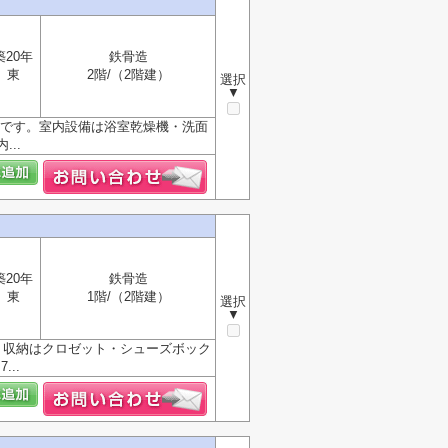
築20年
鉄骨造
東
2階/（2階建）
選択
▼
きです。室内設備は浴室乾燥機・洗面
..
築20年
鉄骨造
東
1階/（2階建）
選択
▼
。収納はクロゼット・シューズボック
..