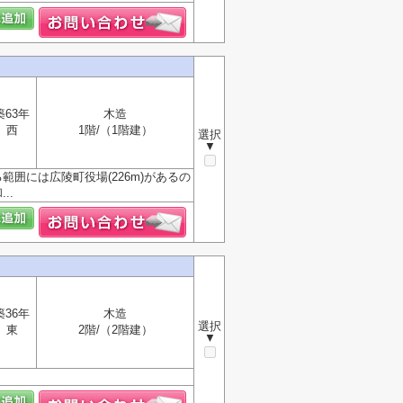
築63年
木造
西
1階/（1階建）
選択
▼
囲には広陵町役場(226m)があるの
..
築36年
木造
選択
東
2階/（2階建）
▼