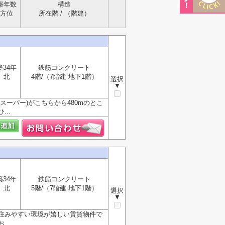
築年数
構造
方位
所在階 / （階建）
築34年
鉄筋コンクリート
北
4階/（7階建 地下1階）
選択
▼
ーパー)がこちらから480mのとこ
..
築34年
鉄筋コンクリート
北
5階/（7階建 地下1階）
選択
▼
住みやすい環境が嬉しい賃貸物件で
..