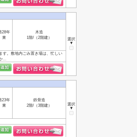
築28年
木造
東
1階/（2階建）
選択
▼
ます。敷地内ごみ置き場は、忙しい
..
築23年
鉄骨造
選択
東
2階/（3階建）
▼