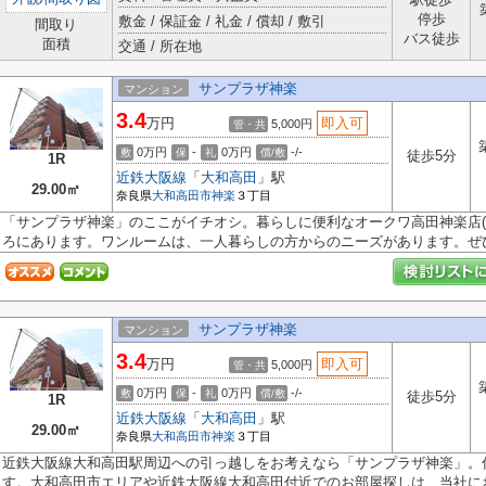
停歩
敷金 / 保証金 / 礼金 / 償却 / 敷引
間取り
バス徒歩
面積
交通 / 所在地
サンプラザ神楽
マンション
3.4
万円
即入可
5,000円
管・共
0万円
-
0万円
-/-
敷
保
礼
償/敷
徒歩5分
1R
近鉄大阪線
「
大和高田
」駅
29.00㎡
奈良県
大和高田市
神楽
３丁目
「サンプラザ神楽」のここがイチオシ。暮らしに便利なオークワ高田神楽店(ス
ろにあります。ワンルームは、一人暮らしの方からのニーズがあります。ぜひ.
サンプラザ神楽
マンション
3.4
万円
即入可
5,000円
管・共
0万円
-
0万円
-/-
敷
保
礼
償/敷
徒歩5分
1R
近鉄大阪線
「
大和高田
」駅
29.00㎡
奈良県
大和高田市
神楽
３丁目
近鉄大阪線大和高田駅周辺への引っ越しをお考えなら「サンプラザ神楽」。
す。大和高田市エリアや近鉄大阪線大和高田付近でのお部屋探しは、当社にお.