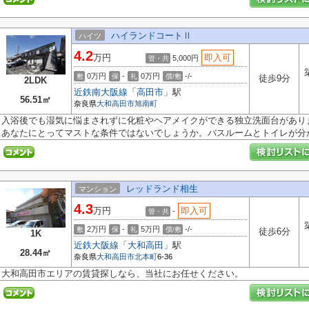
ハイランドコートⅡ
ハイツ
4.2
万円
即入可
5,000円
管・共
0万円
-
0万円
-/-
敷
保
礼
償/敷
徒歩9分
2LDK
近鉄南大阪線
「
高田市
」駅
56.51㎡
奈良県
大和高田市
旭南町
入浴後でも湿気に悩まされずに化粧やヘアメイクができる独立洗面台があり
あなたにとってマストな条件ではないでしょうか。バスルームとトイレが分か.
レッドランド相生
マンション
4.3
万円
即入可
-
管・共
2万円
-
5万円
-/-
敷
保
礼
償/敷
徒歩6分
1K
近鉄大阪線
「
大和高田
」駅
28.44㎡
奈良県
大和高田市
北本町
6-36
大和高田市エリアの賃貸探しなら、当社にお任せください。