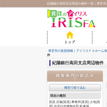
紀陽銀行高田支店周辺の物件一覧｜香芝市
香芝市の賃貸情報｜アイリスＦＡホーム
件
紀陽銀行高田支店周辺物件
種別で絞り込む
現在の種別
賃貸,店舗(賃貸),事務所(賃貸),土地(賃
貸),住宅以外建物全部,駐車場