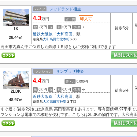
レッドランド相生
ハイツ
4.3
万円
即入可
-
管・共
2万円
-
5万円
-/-
敷
保
礼
償/敷
徒歩6分
1K
近鉄大阪線
「
大和高田
」駅
28.44㎡
奈良県
大和高田市
北本町
6-36
高田市内真ん中に位置し近鉄線ＪＲ線ともに便利に利用できます
サンプラザ神楽
マンション
4.4
万円
8,000円
管・共
0万円
-
0万円
-/-
敷
保
礼
償/敷
徒歩5分
2LDK
近鉄大阪線
「
大和高田
」駅
48.97㎡
奈良県
大和高田市
神楽
３丁目
すぐ近く(徒歩2分)には奈良県 高田警察署もあります。専有面積48.97平米
マンションは電車での移動が便利です。こちらは2LDKの物件です。大和高田.