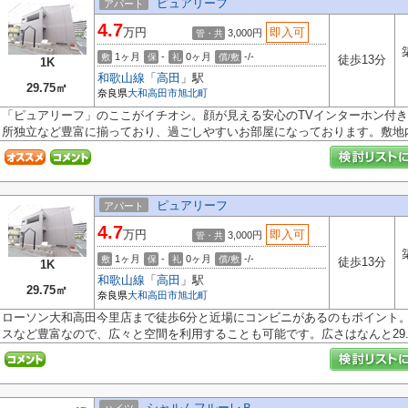
ピュアリーフ
アパート
4.7
万円
即入可
3,000円
管・共
1ヶ月
-
0ヶ月
-/-
敷
保
礼
償/敷
徒歩13分
1K
和歌山線
「
高田
」駅
29.75㎡
奈良県
大和高田市
旭北町
「ピュアリーフ」のここがイチオシ。顔が見える安心のTVインターホン付
所独立など豊富に揃っており、過ごしやすいお部屋になっております。敷地内.
ピュアリーフ
アパート
4.7
万円
即入可
3,000円
管・共
1ヶ月
-
0ヶ月
-/-
敷
保
礼
償/敷
徒歩13分
1K
和歌山線
「
高田
」駅
29.75㎡
奈良県
大和高田市
旭北町
ローソン大和高田今里店まで徒歩6分と近場にコンビニがあるのもポイント
スなど豊富なので、広々と空間を利用することも可能です。広さはなんと29.7.
シャルムフルーレＢ