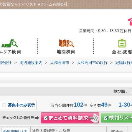
の賃貸ならアイリスＦＡホーム有限会社
営業時間：9:30～18:30
定休日
有限会社
>
周辺施設案内
>
大和高田市
>
大和高田市の銀行
>
紀陽銀行
並び順：
102
49
1-30
募集中のみ表示
該当公開件数
件 空き数
件
賃料 / 管理費・共益費
外観
/
間取り図
駅徒歩