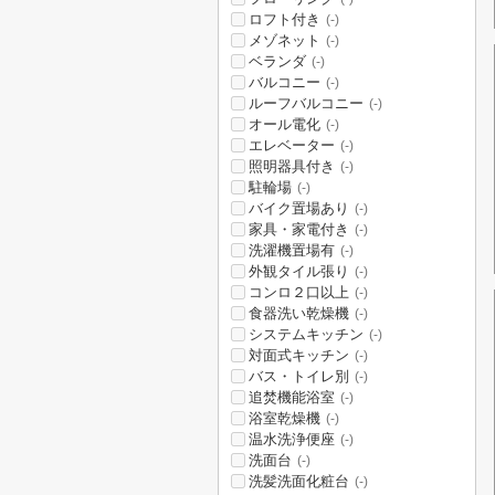
ロフト付き
(-)
メゾネット
(-)
ベランダ
(-)
バルコニー
(-)
ルーフバルコニー
(-)
オール電化
(-)
エレベーター
(-)
照明器具付き
(-)
駐輪場
(-)
バイク置場あり
(-)
家具・家電付き
(-)
洗濯機置場有
(-)
外観タイル張り
(-)
コンロ２口以上
(-)
食器洗い乾燥機
(-)
システムキッチン
(-)
対面式キッチン
(-)
バス・トイレ別
(-)
追焚機能浴室
(-)
浴室乾燥機
(-)
温水洗浄便座
(-)
洗面台
(-)
洗髪洗面化粧台
(-)