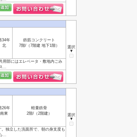
築34年
鉄筋コンクリート
北
7階/（7階建 地下1階）
選択
▼
共用部にはエレベータ・敷地内ごみ
..
築26年
軽量鉄骨
南東
2階/（2階建）
選択
▼
す。独立した洗面所で、朝の身支度も
..