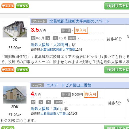
北葛城郡広陵町大字南郷のアパート
アパート
3.5
万円
即入可
-
管・共
0ヶ月
-
1ヶ月
-/-
敷
保
礼
償/敷
徒歩40分
2K
近鉄大阪線
「
大和高田
」駅
33.00㎡
奈良県
北葛城郡広陵町
大字南郷
1249
「南郷堀田住宅」：北葛城郡広陵町エリアの新居にピッタリ♪歩いても行ける範
で、役所での用事もスムーズに済ませられます♪快適な生活を近鉄大阪線大和.
エステートピア築山二番館
ハイツ
4
万円
即入可
5,000円
管・共
-
-
-
-/-
敷
保
礼
償/敷
徒歩5分
2DK
近鉄大阪線
「
築山
」駅
奈良県
大和高田市
大字築山
141-3
37.26㎡
礼金相談に応じます。