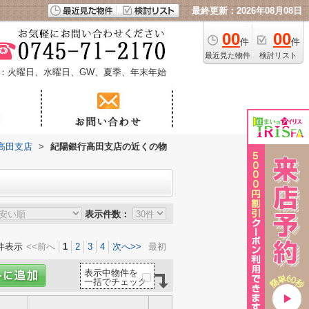
最終更新：2026年08月08日
00
00
件
件
最近見た物件
検討リスト
：火曜日、水曜日、GW、夏季、年末年始
高田支店
>
紀陽銀行高田支店の近くの物
表示件数：
件表示
<<前へ
1
2
3
4
次へ>>
最初
表示中物件を
一括でチェック