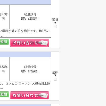
築27年
軽量鉄骨
南
1階/（2階建）
選択
▼
い環境が魅力的な物件です。BS用の
...
築33年
軽量鉄骨
南
1階/（2階建）
選択
▼
。コンビニ(ローソン 大和高田土庫
..