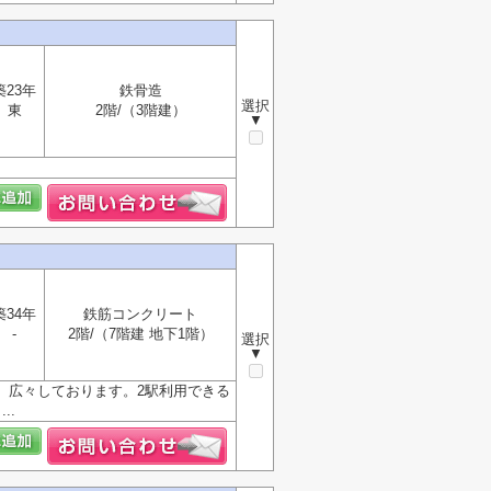
築23年
鉄骨造
選択
東
2階/（3階建）
▼
築34年
鉄筋コンクリート
-
2階/（7階建 地下1階）
選択
▼
で、広々しております。2駅利用できる
..