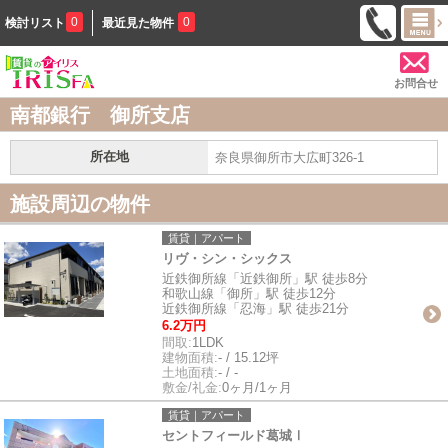
0
0
検討リスト
最近見た物件
お問合せ
南都銀行 御所支店
所在地
奈良県御所市大広町326-1
施設周辺の物件
賃貸｜アパート
リヴ・シン・シックス
近鉄御所線「近鉄御所」駅 徒歩8分
和歌山線「御所」駅 徒歩12分
近鉄御所線「忍海」駅 徒歩21分
6.2万円
間取:
1LDK
建物面積:
- / 15.12坪
土地面積:
- / -
敷金/礼金:
0ヶ月/1ヶ月
賃貸｜アパート
セントフィールド葛城Ⅰ