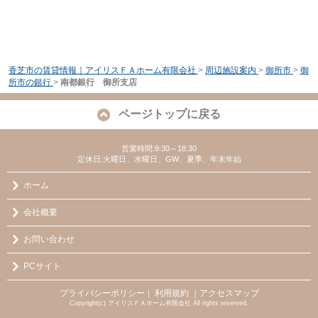
香芝市の賃貸情報｜アイリスＦＡホーム有限会社
>
周辺施設案内
>
御所市
>
御
所市の銀行
>
南都銀行 御所支店
ページトップに戻る
営業時間:9:30～18:30
定休日:火曜日、水曜日、GW、夏季、年末年始
ホーム
会社概要
お問い合わせ
PCサイト
プライバシーポリシー
利用規約
｜アクセスマップ
｜
Copyright(c) アイリスＦＡホーム有限会社 All rights reserved.