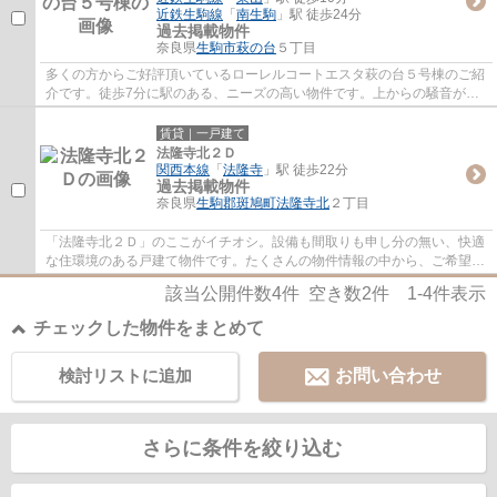
近鉄生駒線
「
南生駒
」駅 徒歩24分
過去掲載物件
奈良県
生駒市
萩の台
５丁目
多くの方からご好評頂いているローレルコートエスタ萩の台５号棟のご紹
介です。徒歩7分に駅のある、ニーズの高い物件です。上からの騒音がな
い、上階無しのお部屋です。造りとデザイン...
賃貸｜一戸建て
法隆寺北２Ｄ
関西本線
「
法隆寺
」駅 徒歩22分
過去掲載物件
奈良県
生駒郡斑鳩町
法隆寺北
２丁目
「法隆寺北２Ｄ」のここがイチオシ。設備も間取りも申し分の無い、快適
な住環境のある戸建て物件です。たくさんの物件情報の中から、ご希望に
合った物件も見つけるチャンスです。正し...
該当公開件数
4
件 空き数
2
件
1-4
件表示
チェックした物件をまとめて
検討リストに追加
お問い合わせ
さらに条件を絞り込む