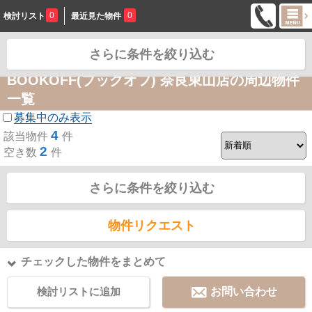
0
0
検討リスト
最近見た物件
さらに条件を絞り込む
お問合せ
BOOKOFF(ブックオフ) 奈良東山店の周辺物件
一覧
募集中のみ表示
4
該当物件
件
2
空き数
件
さらに条件を絞り込む
物件リクエスト
チェックした物件をまとめて
検討リストに追加
お問い合わせ