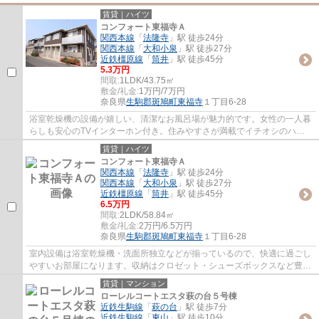
賃貸｜ハイツ
コンフォート東福寺Ａ
関西本線
「
法隆寺
」駅 徒歩24分
関西本線
「
大和小泉
」駅 徒歩27分
近鉄橿原線
「
筒井
」駅 徒歩45分
5.3万円
間取:
1LDK/43.75㎡
敷金/礼金:
1万円/7万円
奈良県
生駒郡斑鳩町
東福寺
１丁目6-28
浴室乾燥機の設備が嬉しい、清潔なお風呂場が魅力的です。女性の一人暮
らしも安心のTVインターホン付き。住みやすさが満載でイチオシのハイ
ツはこちらです。
賃貸｜ハイツ
コンフォート東福寺Ａ
関西本線
「
法隆寺
」駅 徒歩24分
関西本線
「
大和小泉
」駅 徒歩27分
近鉄橿原線
「
筒井
」駅 徒歩45分
6.5万円
間取:
2LDK/58.84㎡
敷金/礼金:
2万円/6.5万円
奈良県
生駒郡斑鳩町
東福寺
１丁目6-28
室内設備は浴室乾燥機・洗面所独立などが揃っているので、快適に過ごし
やすいお部屋になります。収納はクロゼット・シューズボックスなど豊富
なので、広々と空間を利用することも可能...
賃貸｜マンション
ローレルコートエスタ萩の台５号棟
近鉄生駒線
「
萩の台
」駅 徒歩7分
近鉄生駒線
「
東山
」駅 徒歩10分