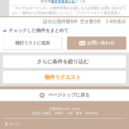
奈良県
香芝市
真美ヶ丘
１丁目
「ロイヤルガーデンＧ」の物件情報をお探しならお気軽にお問い合わせ下
さい。物件から262mの場所にコンビニ「ファミリーマート香芝真美ヶ丘
二丁目店」あり。周辺環境が整っていること...
該当公開件数
6
件 空き数
5
件
1-6
件表示
チェックした物件をまとめて
検討リストに追加
お問い合わせ
さらに条件を絞り込む
物件リクエスト
ページトップに戻る
営業時間:9:30～18:30
定休日:火曜日、水曜日、GW、夏季、年末年始
ホーム