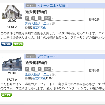
セレーノ二上・駅前Ⅱ
ハイツ
過去掲載物件
-
-
-
-/-
敷
保
礼
償/敷
徒歩2分
2LDK
近鉄大阪線
「
二上
」駅
51.64㎡
奈良県
香芝市
穴虫
この物件は内観も綺麗で設備も充実した、平成23年築となっています。エ
い工事は必要ありません。日々のお掃除も楽々な、フローリングの物件となっ.
グラフォートⅡ
ハイツ
過去掲載物件
-
-
-
-/-
敷
保
礼
償/敷
徒歩5分
2LDK
近鉄大阪線
「
二上
」駅
奈良県
香芝市
穴虫
1137-1
57.76㎡
こだわりポイント満載のグラフォートⅡ。郵便局での用事がある際は、すぐ近く
のでスムーズに済ませられます。備え付けのTVインターホンで、部屋の中から