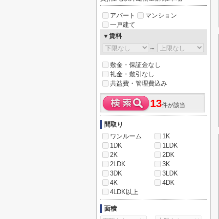
アパート
マンション
一戸建て
▼賃料
～
敷金・保証金なし
礼金・敷引なし
共益費・管理費込み
13
件が該当
間取り
ワンルーム
1K
1DK
1LDK
2K
2DK
2LDK
3K
3DK
3LDK
4K
4DK
4LDK以上
面積