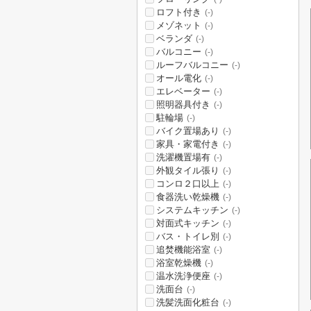
ロフト付き
(-)
メゾネット
(-)
ベランダ
(-)
バルコニー
(-)
ルーフバルコニー
(-)
オール電化
(-)
エレベーター
(-)
照明器具付き
(-)
駐輪場
(-)
バイク置場あり
(-)
家具・家電付き
(-)
洗濯機置場有
(-)
外観タイル張り
(-)
コンロ２口以上
(-)
食器洗い乾燥機
(-)
システムキッチン
(-)
対面式キッチン
(-)
バス・トイレ別
(-)
追焚機能浴室
(-)
浴室乾燥機
(-)
温水洗浄便座
(-)
洗面台
(-)
洗髪洗面化粧台
(-)