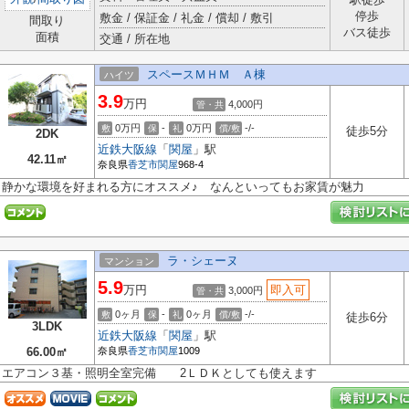
停歩
敷金 / 保証金 / 礼金 / 償却 / 敷引
間取り
バス徒歩
面積
交通 / 所在地
スペースＭＨＭ Ａ棟
ハイツ
3.9
万円
4,000円
管・共
0万円
-
0万円
-/-
敷
保
礼
償/敷
徒歩5分
2DK
近鉄大阪線
「
関屋
」駅
42.11㎡
奈良県
香芝市
関屋
968-4
静かな環境を好まれる方にオススメ♪ なんといってもお家賃が魅力
ラ・シェーヌ
マンション
5.9
万円
即入可
3,000円
管・共
0ヶ月
-
0ヶ月
-/-
敷
保
礼
償/敷
徒歩6分
3LDK
近鉄大阪線
「
関屋
」駅
66.00㎡
奈良県
香芝市
関屋
1009
エアコン３基・照明全室完備 2ＬＤＫとしても使えます