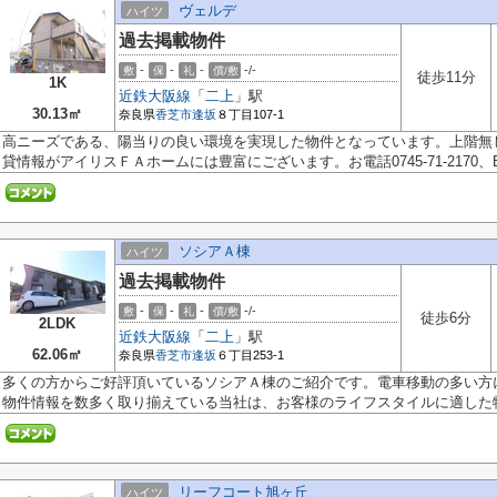
ヴェルデ
ハイツ
過去掲載物件
-
-
-
-/-
敷
保
礼
償/敷
徒歩11分
1K
近鉄大阪線
「
二上
」駅
30.13㎡
奈良県
香芝市
逢坂
８丁目107-1
高ニーズである、陽当りの良い環境を実現した物件となっています。上階無
貸情報がアイリスＦＡホームには豊富にございます。お電話0745-71-2170、Eメ
ソシアＡ棟
ハイツ
過去掲載物件
-
-
-
-/-
敷
保
礼
償/敷
徒歩6分
2LDK
近鉄大阪線
「
二上
」駅
62.06㎡
奈良県
香芝市
逢坂
６丁目253-1
多くの方からご好評頂いているソシアＡ棟のご紹介です。電車移動の多い方
物件情報を数多く取り揃えている当社は、お客様のライフスタイルに適した物.
リーフコート旭ヶ丘
ハイツ