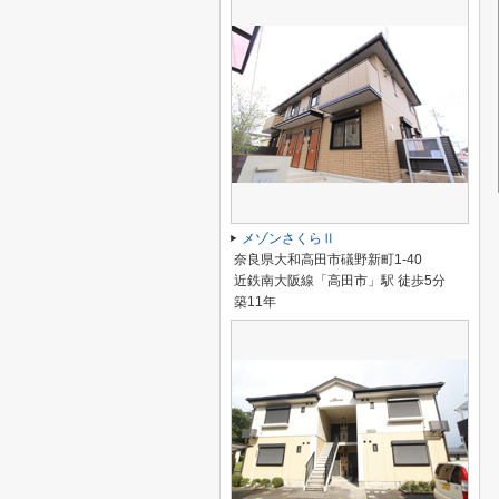
メゾンさくらⅡ
奈良県大和高田市礒野新町1-40
近鉄南大阪線「高田市」駅 徒歩5分
築11年