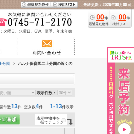
最終更新：2026年08月08日
00
00
件
件
最近見た物件
検討リスト
：火曜日、水曜日、GW、夏季、年末年始
上分園
>
ハルナ保育園二上分園の近くの
表示件数：
13
4
1-13
開件数
件 空き数
件
件表示
表示中物件を
一括でチェック