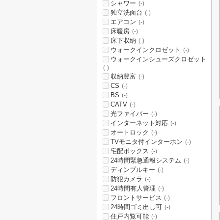
シャワー
(-)
独立洗面台
(-)
エアコン
(-)
床暖房
(-)
床下収納
(-)
ウォークインクロゼット
(-)
ウォークインシューズクロゼット
(-)
収納豊富
(-)
CS
(-)
BS
(-)
CATV
(-)
光ファイバー
(-)
インターネット対応
(-)
オートロック
(-)
TVモニタ付インターホン
(-)
宅配ボックス
(-)
24時間緊急通報システム
(-)
ディンプルキー
(-)
防犯カメラ
(-)
24時間有人管理
(-)
フロントサービス
(-)
24時間ゴミ出し可
(-)
住戸内覧可能
(-)