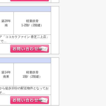
築28年
軽量鉄骨
南
1-2階/（2階建）
ア「ココカラファイン 香芝二上店」
...
築14年
軽量鉄骨
南東
1階/（2階建）
から徒歩10分の駅近物件となってお
..