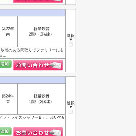
築22年
軽量鉄骨
南
2階/（2階建）
選択
▼
開放感のある間取りでファミリーにも
..
築24年
軽量鉄骨
東
1階/（2階建）
選択
▼
ィラ・ライスシャワーＢ」。歩いて6
.