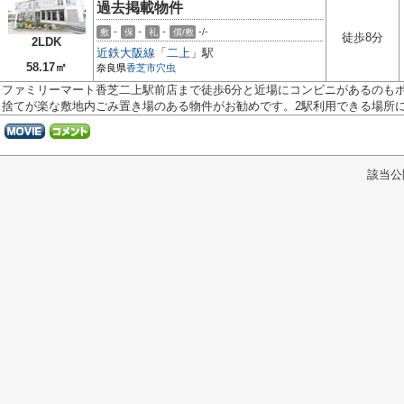
過去掲載物件
-
-
-
-/-
敷
保
礼
償/敷
徒歩8分
2LDK
近鉄大阪線
「
二上
」駅
58.17㎡
奈良県
香芝市
穴虫
ファミリーマート香芝二上駅前店まで徒歩6分と近場にコンビニがあるのも
捨てが楽な敷地内ごみ置き場のある物件がお勧めです。2駅利用できる場所に.
該当公