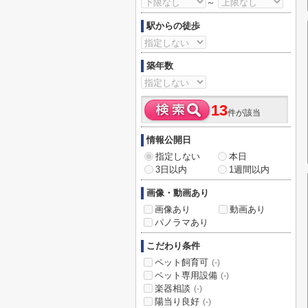
～
駅からの徒歩
築年数
13
件が該当
情報公開日
指定しない
本日
3日以内
1週間以内
画像・動画あり
画像あり
動画あり
パノラマあり
こだわり条件
ペット飼育可
(-)
ペット専用設備
(-)
楽器相談
(-)
陽当り良好
(-)