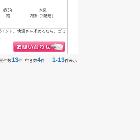
築3年
木造
南
2階/（2階建）
ポイント。快適さを求めるなら、ゴミ
..
13
4
1-13
開件数
件 空き数
件
件表示