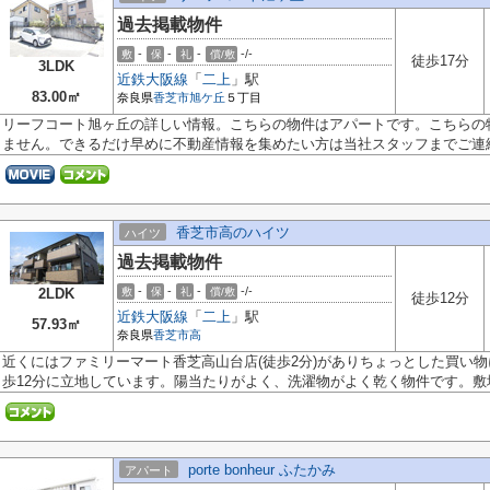
過去掲載物件
-
-
-
-/-
敷
保
礼
償/敷
徒歩17分
3LDK
近鉄大阪線
「
二上
」駅
83.00㎡
奈良県
香芝市
旭ケ丘
５丁目
リーフコート旭ヶ丘の詳しい情報。こちらの物件はアパートです。こちらの
ません。できるだけ早めに不動産情報を集めたい方は当社スタッフまでご連絡.
香芝市高のハイツ
ハイツ
過去掲載物件
-
-
-
-/-
2LDK
敷
保
礼
償/敷
徒歩12分
近鉄大阪線
「
二上
」駅
57.93㎡
奈良県
香芝市
高
近くにはファミリーマート香芝高山台店(徒歩2分)がありちょっとした買い
歩12分に立地しています。陽当たりがよく、洗濯物がよく乾く物件です。敷地.
porte bonheur ふたかみ
アパート