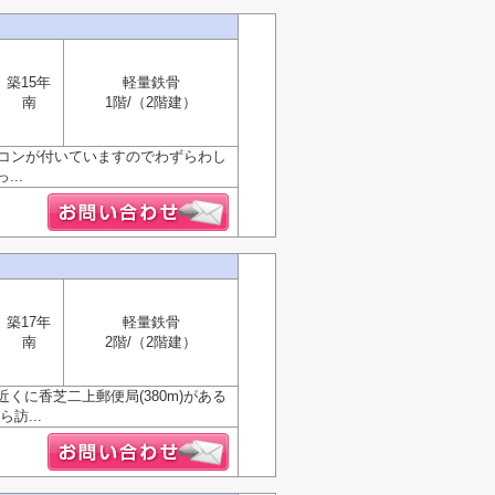
築15年
軽量鉄骨
南
1階/（2階建）
アコンが付いていますのでわずらわし
..
築17年
軽量鉄骨
南
2階/（2階建）
に香芝二上郵便局(380m)がある
訪...