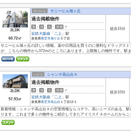
サニーヒル旭ヶ丘
アパート
過去掲載物件
-
-
-
-/-
敷
保
礼
償/敷
徒歩15分
2LDK
近鉄大阪線
「
二上
」駅
60.72㎡
奈良県
香芝市
旭ケ丘
５丁目
サニーヒル旭ヶ丘の詳しい情報。薬や日用品を買うのに便利なドラッグスト
が、こちらの物件から372mのところにあります。上階無しの物件です。駅まで
シャンテ高山台Ａ
ハイツ
過去掲載物件
-
-
-
-/-
2LDK
敷
保
礼
償/敷
徒歩10分
近鉄大阪線
「
二上
」駅
57.93㎡
奈良県
香芝市
高山台
１丁目12-1
新着情報：シャンテ高山台Ａの空室情報ならコチラ。高いニーズのある、駅
ります。これまで多くの物件をご紹介してきたアイリスＦＡホームだからこそ.