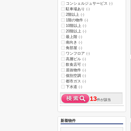
コンシェルジュサービス
(-)
駐車場あり
(-)
2階以上
(-)
1階の物件
(-)
10階以上
(-)
20階以上
(-)
最上階
(-)
南向き
(-)
角部屋
(-)
ワンフロア
(-)
高層ビル
(-)
飲食店可
(-)
居抜物件
(-)
個別空調
(-)
都市ガス
(-)
下水道
(-)
13
件が該当
新着物件