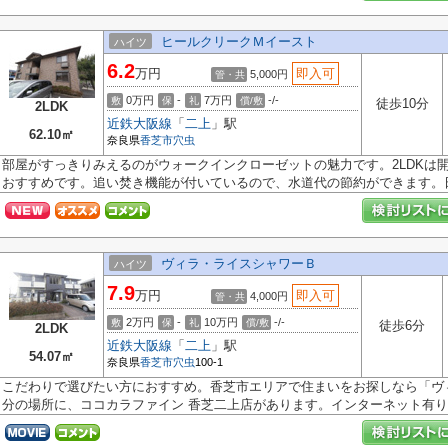
ヒールクリークＭイースト
ハイツ
6.2
万円
即入可
5,000円
管・共
0万円
-
7万円
-/-
敷
保
礼
償/敷
徒歩10分
2LDK
近鉄大阪線
「
二上
」駅
62.10㎡
奈良県
香芝市
穴虫
部屋がすっきりみえるのがウォークインクローゼットの魅力です。2LDKは
おすすめです。追い焚き機能が付いているので、水道代の節約ができます。日.
ヴィラ・ライスシャワーＢ
ハイツ
7.9
万円
即入可
4,000円
管・共
2万円
-
10万円
-/-
敷
保
礼
償/敷
徒歩6分
2LDK
近鉄大阪線
「
二上
」駅
54.07㎡
奈良県
香芝市
穴虫
100-1
こだわりで選びたい方におすすめ。香芝市エリアで住まいをお探しなら「ヴ
分の場所に、ココカラファイン 香芝二上店があります。インターネット有り..