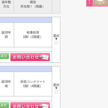
築年数
構造
方位
所在階 / （階建）
築28年
軽量鉄骨
選択
西
1階/（2階建）
▼
築28年
鉄筋コンクリート
選択
南
1階/（4階建）
▼