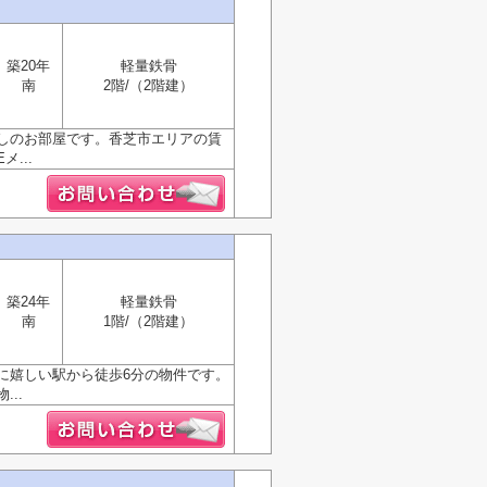
築20年
軽量鉄骨
南
2階/（2階建）
しのお部屋です。香芝市エリアの賃
...
築24年
軽量鉄骨
南
1階/（2階建）
に嬉しい駅から徒歩6分の物件です。
..