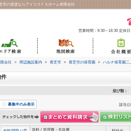
芝市の賃貸ならアイリスＦＡホーム有限会社
営業時間：9:30～18:30
定休日
有限会社
>
周辺施設案内
>
香芝市
>
香芝市の保育園
>
ハルナ保育園二
物件
並び順：
募集中のみ表示
該当公
賃料 / 管理費・共益費
外観
/
間取り図
駅徒歩