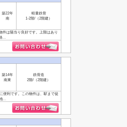
築22年
軽量鉄骨
南
1-2階/（2階建）
物件は陽当り良好です。上階はあり
..
築14年
鉄骨造
南東
2階/（2階建）
物に便利です。この物件は、駅まで徒
..