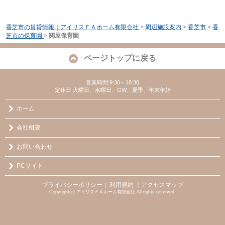
香芝市の賃貸情報｜アイリスＦＡホーム有限会社
>
周辺施設案内
>
香芝市
>
香
芝市の保育園
>
関屋保育園
ページトップに戻る
営業時間:9:30～18:30
定休日:火曜日、水曜日、GW、夏季、年末年始
ホーム
会社概要
お問い合わせ
PCサイト
プライバシーポリシー
利用規約
｜アクセスマップ
｜
Copyright(c) アイリスＦＡホーム有限会社 All rights reserved.