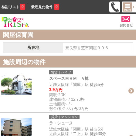
0
0
検討リスト
最近見た物件
お問合せ
関屋保育園
所在地
奈良県香芝市関屋３９６
施設周辺の物件
賃貸｜ハイツ
スペースＭＨＭ Ａ棟
近鉄大阪線「関屋」駅 徒歩5分
3.9万円
間取:
2DK
建物面積:
- / 12.73坪
土地面積:
- / -
敷金/礼金:
0万円/0万円
賃貸｜マンション
ラ・シェーヌ
近鉄大阪線「関屋」駅 徒歩6分
近鉄大阪線「二上」駅 徒歩30分