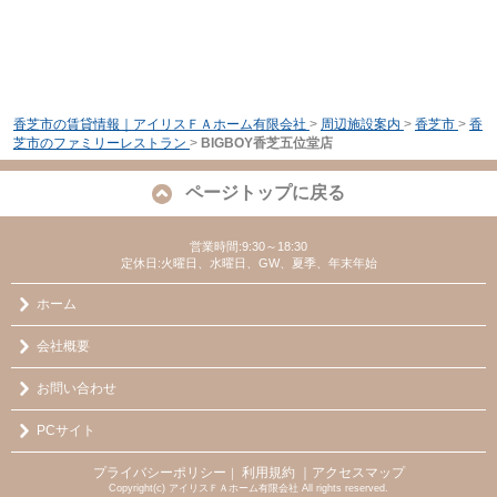
香芝市の賃貸情報｜アイリスＦＡホーム有限会社
>
周辺施設案内
>
香芝市
>
香
芝市のファミリーレストラン
>
BIGBOY香芝五位堂店
ページトップに戻る
営業時間:9:30～18:30
定休日:火曜日、水曜日、GW、夏季、年末年始
ホーム
会社概要
お問い合わせ
PCサイト
プライバシーポリシー
利用規約
｜アクセスマップ
｜
Copyright(c) アイリスＦＡホーム有限会社 All rights reserved.