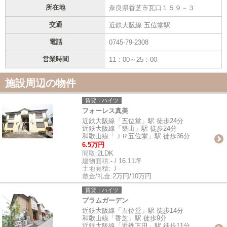
所在地
奈良県香芝市瓦口１５９－３
交通
近鉄大阪線 五位堂駅
電話
0745-79-2308
営業時間
11：00～25：00
施設周辺の物件
賃貸｜ハイツ
フォーレス真美
近鉄大阪線「五位堂」駅 徒歩24分
近鉄大阪線「築山」駅 徒歩24分
和歌山線「ＪＲ五位堂」駅 徒歩36分
6.5万円
間取:
2LDK
建物面積:
- / 16.11坪
土地面積:
- / -
敷金/礼金:
2万円/10万円
賃貸｜ハイツ
プラムガーデン
近鉄大阪線「五位堂」駅 徒歩14分
和歌山線「香芝」駅 徒歩9分
近鉄大阪線「近鉄下田」駅 徒歩11分