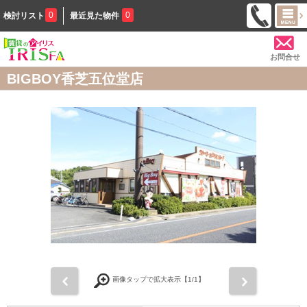
0
0
検討リスト
最近見た物件
お問合せ
BIGBOY香芝五位堂店
前
次
画像タップで拡大表示【
1
/1】