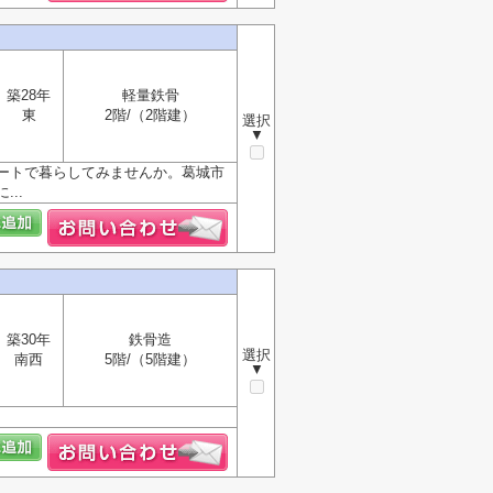
築28年
軽量鉄骨
東
2階/（2階建）
選択
▼
ートで暮らしてみませんか。葛城市
..
築30年
鉄骨造
選択
南西
5階/（5階建）
▼