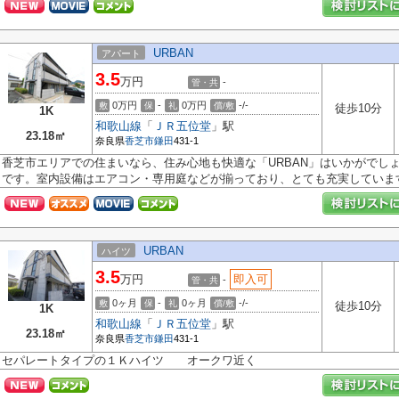
URBAN
アパート
3.5
万円
-
管・共
0万円
-
0万円
-/-
敷
保
礼
償/敷
徒歩10分
1K
和歌山線
「
ＪＲ五位堂
」駅
23.18㎡
奈良県
香芝市
鎌田
431-1
香芝市エリアでの住まいなら、住み心地も快適な「URBAN」はいかがでしょ
です。室内設備はエアコン・専用庭などが揃っており、とても充実しています。
URBAN
ハイツ
3.5
万円
即入可
-
管・共
0ヶ月
-
0ヶ月
-/-
敷
保
礼
償/敷
徒歩10分
1K
和歌山線
「
ＪＲ五位堂
」駅
23.18㎡
奈良県
香芝市
鎌田
431-1
セパレートタイプの１Ｋハイツ オークワ近く