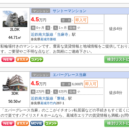
サントーマンション
マンション
4.5
万円
即入可
-
管・共
0ヶ月
-
1ヶ月
-/-
敷
保
礼
償/敷
徒歩4分
2LDK
近鉄南大阪線
「
当麻寺
」駅
44.71㎡
奈良県
葛城市
勝根
駐輪場付きのマンションです。豊富な賃貸情報と地域情報をご提供しており
す。ご要望やご不明な点など、お気軽にご連絡下さい。
エバーグレース当麻
マンション
4.5
万円
即入可
6,000円
管・共
2万円
-
5万円
-/-
敷
保
礼
償/敷
徒歩8分
3DK
近鉄南大阪線
「
磐城
」駅
50.50㎡
奈良県
葛城市
竹内
287-1
「エバーグレース当麻」のここがイチオシ♪転居届などの手続きもすぐ近くに葛城
ので楽です♪アイリスＦＡホームなら、葛城市エリアの賃貸情報も満載♪お問い.