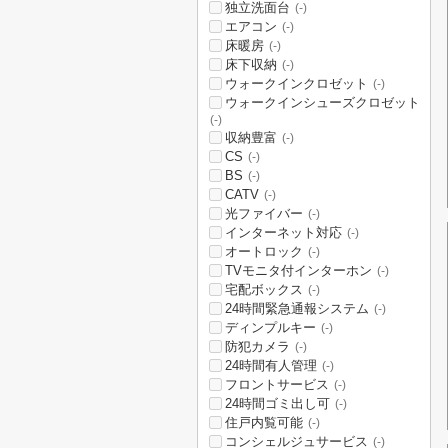
独立洗面台
(-)
エアコン
(-)
床暖房
(-)
床下収納
(-)
ウォークインクロゼット
(-)
ウォークインシューズクロゼット
(-)
収納豊富
(-)
CS
(-)
BS
(-)
CATV
(-)
光ファイバー
(-)
インターネット対応
(-)
オートロック
(-)
TVモニタ付インターホン
(-)
宅配ボックス
(-)
24時間緊急通報システム
(-)
ディンプルキー
(-)
防犯カメラ
(-)
24時間有人管理
(-)
フロントサービス
(-)
24時間ゴミ出し可
(-)
住戸内覧可能
(-)
コンシェルジュサービス
(-)