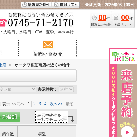
最終更新：2026年08月06日
00
00
件
件
最近見た物件
検討リスト
：火曜日、水曜日、GW、夏季、年末年始
南店
>
オークワ香芝南店の近くの物件
表示件数：
件表示
<<前へ
1
2
3
4
次へ>>
最初
表示中物件を
一括でチェック
築年数
構造