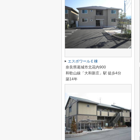
エスポワールＥ棟
奈良県葛城市北花内900
和歌山線「大和新庄」駅 徒歩4分
築14年