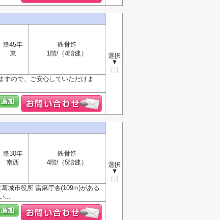
築45年
鉄骨造
東
1階/（4階建）
選択
▼
ますので、ご安心していただけま
築30年
鉄骨造
南西
4階/（5階建）
選択
▼
市役所 當麻庁舎(109m)がある
..