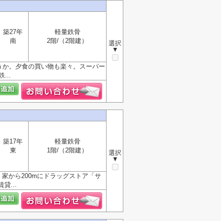
築27年
軽量鉄骨
南
2階/（2階建）
選択
▼
うか。夕食の買い物も楽々。スーパー
..
築17年
軽量鉄骨
東
1階/（2階建）
選択
▼
。家から200mにドラッグストア「サ
...