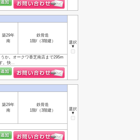
築29年
鉄骨造
南
1階/（3階建）
選択
▼
うか。オークワ香芝南店まで295m
快...
築29年
鉄骨造
選択
南
1階/（3階建）
▼