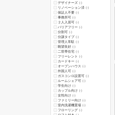
デザイナーズ
(-)
リノベーション済
(-)
保証人不要
(-)
事務所可
(-)
２人入居可
(-)
バリアフリー
(-)
分割可
(-)
分譲タイプ
(-)
管理人常駐
(-)
眺望良好
(-)
二世帯住宅
(-)
フリーレント
(-)
カードキー
(-)
オープンハウス
(-)
外国人可
(-)
ガスコンロ設置可
(-)
ルームシェア可
(-)
学生向け
(-)
カップル向け
(-)
女性向け
(-)
ファミリー向け
(-)
室内洗濯機置場
(-)
フローリング
(-)
ロフト付き