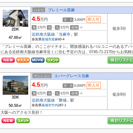
プレミール當麻
ハイツ
4.5
万円
即入可
3,000円
管・共
2万円
-
5万円
-/-
敷
保
礼
償/敷
徒歩3分
2DK
近鉄南大阪線
「
当麻寺
」駅
47.00㎡
奈良県
葛城市
當麻
60-4
「プレミール當麻」のここがイチオシ。開放感溢れるバルコニーのあるアパ
にある近鉄南大阪線当麻寺近くに住む予定の方は、0745-71-2170からお気軽に.
エバーグレース当麻
マンション
4.5
万円
即入可
6,000円
管・共
0万円
-
0万円
-/-
敷
保
礼
償/敷
徒歩8分
3DK
近鉄南大阪線
「
磐城
」駅
50.50㎡
奈良県
葛城市
竹内
287-1
大阪へのアクセス良好！