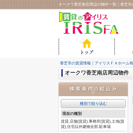
オークワ香芝南店周辺の物件一覧｜香芝市
香芝市の賃貸情報｜アイリスＦＡホーム
オークワ香芝南店周辺物件
種別で絞り込む
現在の種別
賃貸,店舗(賃貸),事務所(賃貸),土地(賃
貸),住宅以外建物全部,駐車場