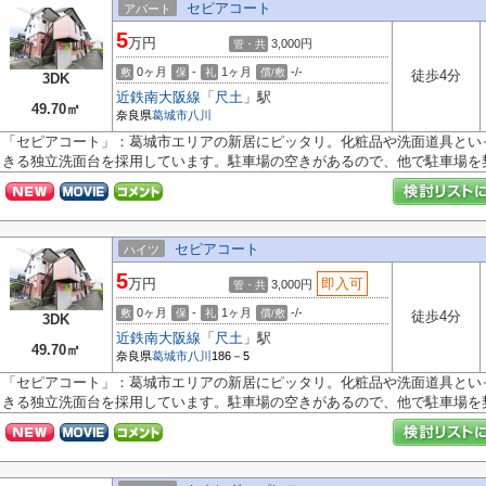
セピアコート
アパート
5
万円
3,000円
管・共
0ヶ月
-
1ヶ月
-/-
敷
保
礼
償/敷
徒歩4分
3DK
近鉄南大阪線
「
尺土
」駅
49.70㎡
奈良県
葛城市
八川
「セピアコート」：葛城市エリアの新居にピッタリ。化粧品や洗面道具とい
きる独立洗面台を採用しています。駐車場の空きがあるので、他で駐車場を契.
セピアコート
ハイツ
5
万円
即入可
3,000円
管・共
0ヶ月
-
1ヶ月
-/-
敷
保
礼
償/敷
徒歩4分
3DK
近鉄南大阪線
「
尺土
」駅
49.70㎡
奈良県
葛城市
八川
186－5
「セピアコート」：葛城市エリアの新居にピッタリ。化粧品や洗面道具とい
きる独立洗面台を採用しています。駐車場の空きがあるので、他で駐車場を契.