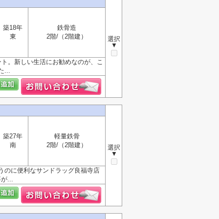
築18年
鉄骨造
東
2階/（2階建）
選択
▼
ント。新しい生活にお勧めなのが、こ
..
築27年
軽量鉄骨
南
2階/（2階建）
選択
▼
うのに便利なサンドラッグ良福寺店
...