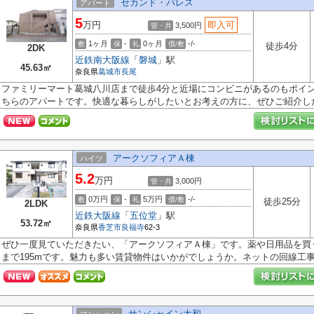
セカンド・パレス
アパート
5
万円
即入可
3,500円
管・共
1ヶ月
-
0ヶ月
-/-
敷
保
礼
償/敷
徒歩4分
2DK
近鉄南大阪線
「
磐城
」駅
45.63㎡
奈良県
葛城市
長尾
ファミリーマート葛城八川店まで徒歩4分と近場にコンビニがあるのもポイ
ちらのアパートです。快適な暮らしがしたいとお考えの方に、ぜひご紹介した.
アークソフィアＡ棟
ハイツ
5.2
万円
3,000円
管・共
0万円
-
5万円
-/-
敷
保
礼
償/敷
徒歩25分
2LDK
近鉄大阪線
「
五位堂
」駅
53.72㎡
奈良県
香芝市
良福寺
62-3
ぜひ一度見ていただきたい、「アークソフィアＡ棟」です。薬や日用品を買
まで195mです。魅力も多い賃貸物件はいかがでしょうか。ネットの回線工事が
サンシャイン大和