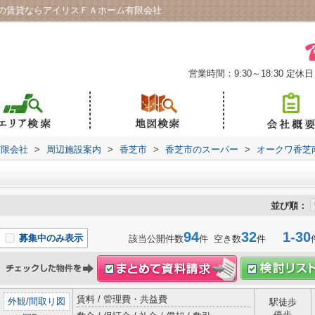
の賃貸ならアイリスＦＡホーム有限会社
営業時間：9:30～18:30
定休日
有限会社
>
周辺施設案内
>
香芝市
>
香芝市のスーパー
>
オークワ香芝
並び順：
94
32
1-30
募集中のみ表示
該当公開件数
件 空き数
件
賃料 / 管理費・共益費
外観
/
間取り図
駅徒歩
停歩