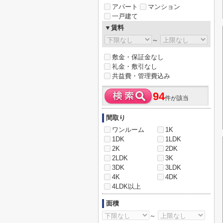
アパート
マンション
一戸建て
▼賃料
～
敷金・保証金なし
礼金・敷引なし
共益費・管理費込み
94
件が該当
間取り
ワンルーム
1K
1DK
1LDK
2K
2DK
2LDK
3K
3DK
3LDK
4K
4DK
4LDK以上
面積
～