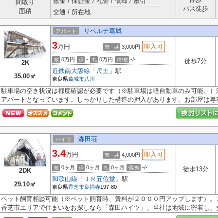
敷金 / 保証金 / 礼金 / 償却 / 敷引
間取り
バス徒歩
面積
交通 / 所在地
リベルテ葛城
アパート
3
万円
即入可
3,000円
管・共
0万円
-
0万円
-/-
敷
保
礼
償/敷
徒歩7分
2K
近鉄南大阪線
「
尺土
」駅
35.00㎡
奈良県
葛城市
八川
駐車場の空き状況は都度確認が必要です（※駐車場は軽自動車のみ可能。）
アパートとなっています。しっかりした構造の押入があります。お部屋は専有面
森田荘
ハイツ
3.4
万円
即入可
4,000円
管・共
0ヶ月
0ヶ月
0ヶ月
-/-
敷
保
礼
償/敷
徒歩13分
2DK
和歌山線
「
ＪＲ五位堂
」駅
29.10㎡
奈良県
香芝市
良福寺
197-80
ペット飼育相談可能（※ペット飼育時、賃料が２０００円アップします）。
香芝市エリアで住まいをお探しなら「森田ハイツ」。当社は地域に密着し、多種