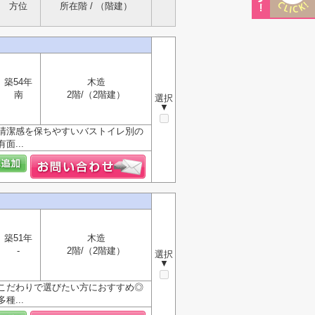
方位
所在階 / （階建）
築54年
木造
南
2階/（2階建）
選択
▼
清潔感を保ちやすいバストイレ別の
...
築51年
木造
-
2階/（2階建）
選択
▼
こだわりで選びたい方におすすめ◎
...