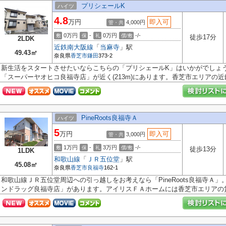
プリシェールK
ハイツ
4.8
万円
即入可
4,000円
管・共
0万円
-
0万円
-/-
敷
保
礼
償/敷
徒歩17分
2LDK
近鉄南大阪線
「
当麻寺
」駅
49.43㎡
奈良県
香芝市
鎌田
373-2
新生活をスタートさせたいならこちらの「プリシェールK」はいかがでしょ
「スーパーヤオヒコ良福寺店」が近く(213m)にあります。香芝市エリアの近鉄.
PineRoots良福寺Ａ
ハイツ
5
万円
即入可
3,000円
管・共
1万円
-
3万円
-/-
敷
保
礼
償/敷
徒歩13分
1LDK
和歌山線
「
ＪＲ五位堂
」駅
45.08㎡
奈良県
香芝市
良福寺
162-1
和歌山線ＪＲ五位堂周辺への引っ越しをお考えなら「PineRoots良福寺Ａ」
ンドラッグ良福寺店」があります。アイリスＦＡホームには香芝市エリアの賃貸