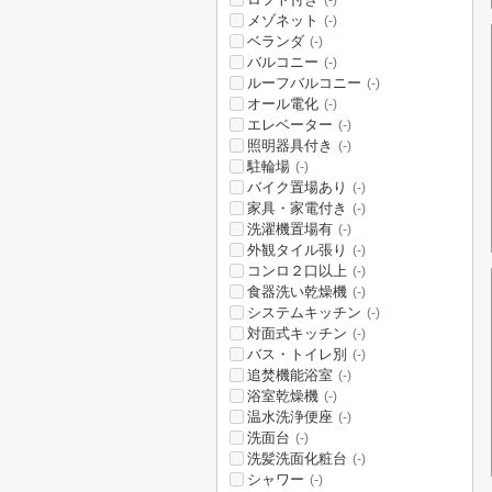
(-)
メゾネット
(-)
ベランダ
(-)
バルコニー
(-)
ルーフバルコニー
(-)
オール電化
(-)
エレベーター
(-)
照明器具付き
(-)
駐輪場
(-)
バイク置場あり
(-)
家具・家電付き
(-)
洗濯機置場有
(-)
外観タイル張り
(-)
コンロ２口以上
(-)
食器洗い乾燥機
(-)
システムキッチン
(-)
対面式キッチン
(-)
バス・トイレ別
(-)
追焚機能浴室
(-)
浴室乾燥機
(-)
温水洗浄便座
(-)
洗面台
(-)
洗髪洗面化粧台
(-)
シャワー
(-)