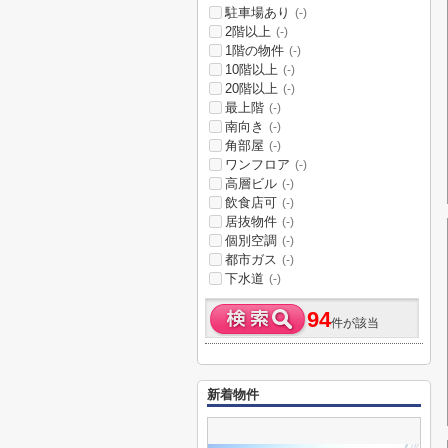
駐車場あり
(-)
2階以上
(-)
1階の物件
(-)
10階以上
(-)
20階以上
(-)
最上階
(-)
南向き
(-)
角部屋
(-)
ワンフロア
(-)
高層ビル
(-)
飲食店可
(-)
居抜物件
(-)
個別空調
(-)
都市ガス
(-)
下水道
(-)
94
件が該当
新着物件