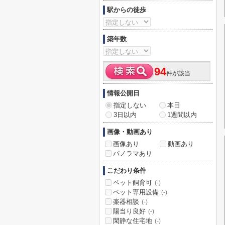
駅からの徒歩
築年数
94
件が該当
情報公開日
指定しない
本日
3日以内
1週間以内
画像・動画あり
画像あり
動画あり
パノラマあり
こだわり条件
ペット飼育可
(-)
ペット専用設備
(-)
楽器相談
(-)
陽当り良好
(-)
閑静な住宅地
(-)