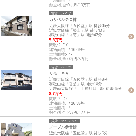
土地面積:
- / -
敷金/礼金:
0ヶ月/10万円
賃貸｜ハイツ
カサベルテＣ棟
近鉄大阪線「五位堂」駅 徒歩35分
近鉄大阪線「築山」駅 徒歩43分
和歌山線「香芝」駅 徒歩42分
5.5万円
間取:
2LDK
建物面積:
- / 16.69坪
土地面積:
- / -
敷金/礼金:
0万円/5万円
賃貸｜ハイツ
リモーネＡ
近鉄大阪線「五位堂」駅 徒歩8分
和歌山線「香芝」駅 徒歩18分
近鉄南大阪線「二上神社口」駅 徒歩36分
8.7万円
間取:
2LDK
建物面積:
- / 16.35坪
土地面積:
- / -
敷金/礼金:
2万円/12万円
賃貸｜マンション
ノーブル参番館
近鉄大阪線「五位堂」駅 徒歩6分