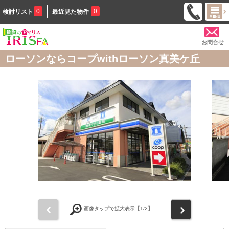
0
0
検討リスト
最近見た物件
お問合せ
ローソンならコープwithローソン真美ケ丘
前
次
画像タップで拡大表示【
1
/2】