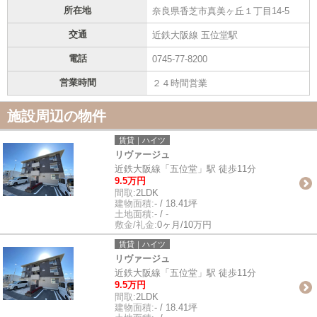
所在地
奈良県香芝市真美ヶ丘１丁目14-5
交通
近鉄大阪線 五位堂駅
電話
0745-77-8200
営業時間
２４時間営業
施設周辺の物件
賃貸｜ハイツ
リヴァージュ
近鉄大阪線「五位堂」駅 徒歩11分
9.5万円
間取:
2LDK
建物面積:
- / 18.41坪
土地面積:
- / -
敷金/礼金:
0ヶ月/10万円
賃貸｜ハイツ
リヴァージュ
近鉄大阪線「五位堂」駅 徒歩11分
9.5万円
間取:
2LDK
建物面積:
- / 18.41坪