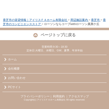
香芝市の賃貸情報｜アイリスＦＡホーム有限会社
>
周辺施設案内
>
香芝市
>
香
芝市のコンビニエンスストア
>
ローソンならコープwithローソン真美ケ丘
ページトップに戻る
営業時間:9:30～18:30
定休日:火曜日、水曜日、GW、夏季、年末年始
ホーム
会社概要
お問い合わせ
PCサイト
プライバシーポリシー
利用規約
｜アクセスマップ
｜
Copyright(c) アイリスＦＡホーム有限会社 All rights reserved.