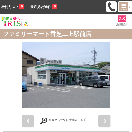
0
0
検討リスト
最近見た物件
お問合せ
ファミリーマート香芝二上駅前店
前
次
画像タップで拡大表示【
1
/1】