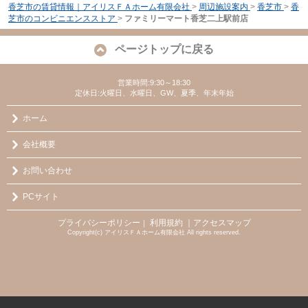
香芝市の賃貸情報｜アイリスＦＡホーム有限会社
>
周辺施設案内
>
香芝市
>
香
芝市のコンビニエンスストア
>
ファミリーマート香芝二上駅前店
ページトップに戻る
営業時間:9:30～18:30
定休日:火曜日、水曜日、GW、夏季、年末年始
ホーム
会社概要
お問い合わせ
PCサイト
プライバシーポリシー
利用規約
｜アクセスマップ
｜
Copyright(c) アイリスＦＡホーム有限会社 All rights reserved.