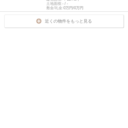
土地面積:
- / -
敷金/礼金:
0万円/0万円
近くの物件をもっと見る