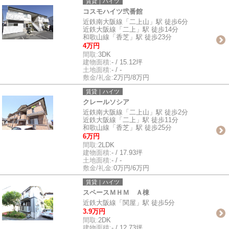
賃貸｜ハイツ
コスモハイツ弐番館
近鉄南大阪線「二上山」駅 徒歩6分
近鉄大阪線「二上」駅 徒歩14分
和歌山線「香芝」駅 徒歩23分
4万円
間取:
3DK
建物面積:
- / 15.12坪
土地面積:
- / -
敷金/礼金:
2万円/8万円
賃貸｜ハイツ
クレールソシア
近鉄南大阪線「二上山」駅 徒歩2分
近鉄大阪線「二上」駅 徒歩11分
和歌山線「香芝」駅 徒歩25分
6万円
間取:
2LDK
建物面積:
- / 17.93坪
土地面積:
- / -
敷金/礼金:
0万円/6万円
賃貸｜ハイツ
スペースＭＨＭ Ａ棟
近鉄大阪線「関屋」駅 徒歩5分
3.9万円
間取:
2DK
建物面積:
- / 12.73坪