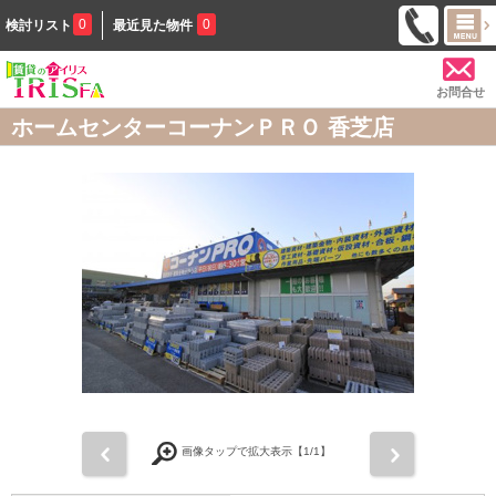
0
0
検討リスト
最近見た物件
お問合せ
ホームセンターコーナンＰＲＯ 香芝店
前
次
画像タップで拡大表示【
1
/1】