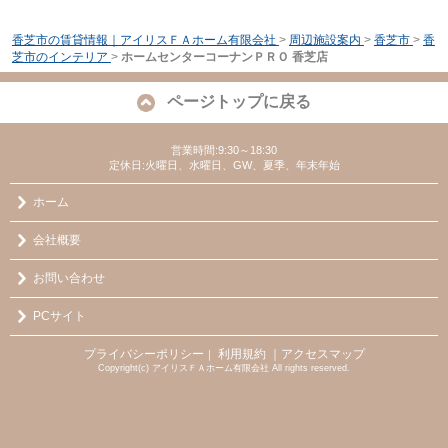
香芝市の賃貸情報｜アイリスＦＡホーム有限会社
>
周辺施設案内
>
香芝市
>
香
芝市のインテリア
>
ホームセンターコーナンＰＲＯ 香芝店
ページトップに戻る
営業時間:9:30～18:30
定休日:火曜日、水曜日、GW、夏季、年末年始
ホーム
会社概要
お問い合わせ
PCサイト
プライバシーポリシー
利用規約
｜アクセスマップ
｜
Copyright(c) アイリスＦＡホーム有限会社 All rights reserved.