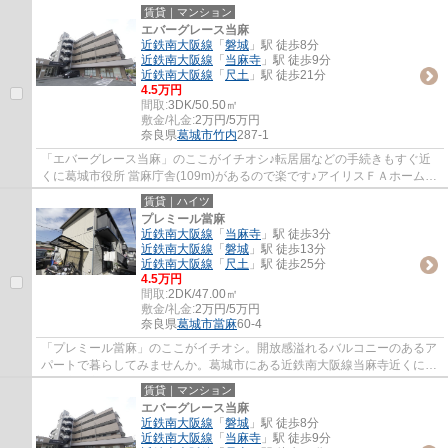
貸情報をご提供いたします。お客様のこだわ...
賃貸｜マンション
エバーグレース当麻
近鉄南大阪線
「
磐城
」駅 徒歩8分
近鉄南大阪線
「
当麻寺
」駅 徒歩9分
近鉄南大阪線
「
尺土
」駅 徒歩21分
4.5万円
間取:
3DK/50.50㎡
敷金/礼金:
2万円/5万円
奈良県
葛城市
竹内
287-1
「エバーグレース当麻」のここがイチオシ♪転居届などの手続きもすぐ近
くに葛城市役所 當麻庁舎(109m)があるので楽です♪アイリスＦＡホームな
ら、葛城市エリアの賃貸情報も満載♪お問い...
賃貸｜ハイツ
プレミール當麻
近鉄南大阪線
「
当麻寺
」駅 徒歩3分
近鉄南大阪線
「
磐城
」駅 徒歩13分
近鉄南大阪線
「
尺土
」駅 徒歩25分
4.5万円
間取:
2DK/47.00㎡
敷金/礼金:
2万円/5万円
奈良県
葛城市
當麻
60-4
「プレミール當麻」のここがイチオシ。開放感溢れるバルコニーのあるア
パートで暮らしてみませんか。葛城市にある近鉄南大阪線当麻寺近くに住
む予定の方は、0745-71-2170からお気軽に...
賃貸｜マンション
エバーグレース当麻
近鉄南大阪線
「
磐城
」駅 徒歩8分
近鉄南大阪線
「
当麻寺
」駅 徒歩9分