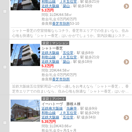
和歌山線
「
ＪＲ五位堂
」駅 徒歩21分
近鉄大阪線
「
築山
」駅 徒歩18分
5.3万円
間取:
1LDK/44.58㎡
敷金/礼金:
0万円/0万円
奈良県
香芝市
別所
53-10
シャトー香芝の空室情報ならコチラ。香芝市エリアでの住まいなら、住み
心地も快適な「シャトー香芝」はいかがでしょうか。室内設備はシステム
キッチン・バストイレ別など大変充実して...
賃貸｜マンション
シャトー香芝
近鉄大阪線
「
五位堂
」駅 徒歩8分
和歌山線
「
ＪＲ五位堂
」駅 徒歩21分
近鉄大阪線
「
築山
」駅 徒歩18分
5.3万円
間取:
2DK/44.58㎡
敷金/礼金:
0万円/0万円
奈良県
香芝市
別所
近鉄大阪線五位堂駅周辺への引っ越しをお考えなら「シャトー香芝」。香
芝市エリアでの住まいなら、住み心地も快適な「シャトー香芝」はいかが
でしょうか。ぜひご覧いただきたい賃貸物...
賃貸｜アパート
イーハトーヴ 勝根Ａ棟
近鉄南大阪線
「
当麻寺
」駅 徒歩9分
和歌山線
「
ＪＲ五位堂
」駅 徒歩24分
近鉄大阪線
「
五位堂
」駅 徒歩34分
5.35万円
間取:
1LDK/43.66㎡
敷金/礼金:
0ヶ月/1ヶ月