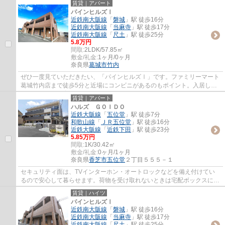
賃貸｜アパート
パインヒルズⅠ
近鉄南大阪線
「
磐城
」駅 徒歩16分
近鉄南大阪線
「
当麻寺
」駅 徒歩17分
近鉄南大阪線
「
尺土
」駅 徒歩25分
5.8万円
間取:
2LDK/57.85㎡
敷金/礼金:
1ヶ月/0ヶ月
奈良県
葛城市
竹内
ぜひ一度見ていただきたい、「パインヒルズⅠ」です。ファミリーマート
葛城竹内店まで徒歩5分と近場にコンビニがあるのもポイント。入居して
からペットの飼育を始めたい方は、事前にご...
賃貸｜アパート
ハルズ ＧＯＩＤＯ
近鉄大阪線
「
五位堂
」駅 徒歩7分
和歌山線
「
ＪＲ五位堂
」駅 徒歩16分
近鉄大阪線
「
近鉄下田
」駅 徒歩23分
5.85万円
間取:
1K/30.42㎡
敷金/礼金:
0ヶ月/1ヶ月
奈良県
香芝市
五位堂
２丁目５５５－１
セキュリティ面は、TVインターホン・オートロックなどを備え付けてい
るので安心して暮らせます。荷物を受け取れないときは宅配ボックスに届
けられるので、外出や入浴など私生活中に配...
賃貸｜ハイツ
パインヒルズⅠ
近鉄南大阪線
「
磐城
」駅 徒歩16分
近鉄南大阪線
「
当麻寺
」駅 徒歩17分
近鉄南大阪線
「
尺土
」駅 徒歩25分