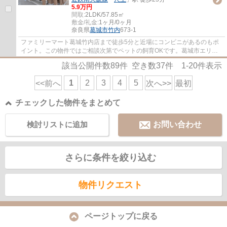
5.9万円
間取:
2LDK/57.85㎡
敷金/礼金:
1ヶ月/0ヶ月
奈良県
葛城市
竹内
673-1
ファミリーマート葛城竹内店まで徒歩5分と近場にコンビニがあるのもポ
イント。この物件ではご相談次第でペットの飼育OKです。葛城市エリア
や近鉄南大阪線磐城付近で、あなたのニーズに...
該当公開件数
89
件 空き数
37
件
1-20
件表示
1
2
3
4
5
<<前へ
次へ>>
最初
チェックした物件をまとめて
検討リストに追加
お問い合わせ
さらに条件を絞り込む
物件リクエスト
ページトップに戻る