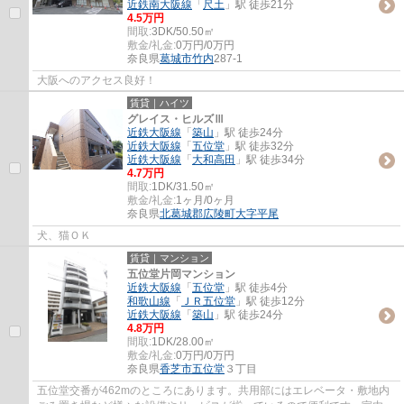
近鉄南大阪線
「
尺土
」駅 徒歩21分
4.5万円
間取:
3DK/50.50㎡
敷金/礼金:
0万円/0万円
奈良県
葛城市
竹内
287-1
大阪へのアクセス良好！
賃貸｜ハイツ
グレイス・ヒルズⅢ
近鉄大阪線
「
築山
」駅 徒歩24分
近鉄大阪線
「
五位堂
」駅 徒歩32分
近鉄大阪線
「
大和高田
」駅 徒歩34分
4.7万円
間取:
1DK/31.50㎡
敷金/礼金:
1ヶ月/0ヶ月
奈良県
北葛城郡広陵町
大字平尾
犬、猫ＯＫ
賃貸｜マンション
五位堂片岡マンション
近鉄大阪線
「
五位堂
」駅 徒歩4分
和歌山線
「
ＪＲ五位堂
」駅 徒歩12分
近鉄大阪線
「
築山
」駅 徒歩24分
4.8万円
間取:
1DK/28.00㎡
敷金/礼金:
0万円/0万円
奈良県
香芝市
五位堂
３丁目
五位堂交番が462mのところにあります。共用部にはエレベータ・敷地内