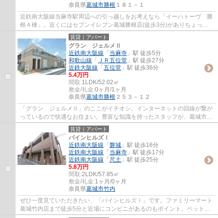
奈良県
葛城市
勝根
１８１－１
近鉄南大阪線当麻寺駅周辺への引っ越しをお考えなら「イーハトーヴ 勝
根Ａ棟」。近くにはセブンイレブン葛城勝根店(徒歩3分)がありちょっと
した買い物に便利です。インターネットの回...
賃貸｜アパート
グラン ジェルメⅡ
近鉄南大阪線
「
当麻寺
」駅 徒歩5分
和歌山線
「
ＪＲ五位堂
」駅 徒歩27分
近鉄大阪線
「
五位堂
」駅 徒歩36分
5.4万円
間取:
1LDK/52.02㎡
敷金/礼金:
0ヶ月/1ヶ月
奈良県
葛城市
勝根
２５３－１２
「グラン ジェルメⅡ」のここがイチオシ。インターネットの回線が繋が
っているので快適なお住まい。豊富な知識を持ったスタッフが、葛城市や
近鉄南大阪線当麻寺周辺でのお部屋探しを快...
賃貸｜アパート
パインヒルズⅠ
近鉄南大阪線
「
磐城
」駅 徒歩16分
近鉄南大阪線
「
当麻寺
」駅 徒歩17分
近鉄南大阪線
「
尺土
」駅 徒歩25分
5.8万円
間取:
2LDK/57.85㎡
敷金/礼金:
1ヶ月/0ヶ月
奈良県
葛城市
竹内
ぜひ一度見ていただきたい、「パインヒルズⅠ」です。ファミリーマート
葛城竹内店まで徒歩5分と近場にコンビニがあるのもポイント。ペットが
お好きな方にうれしい、ペット相談可の物件...