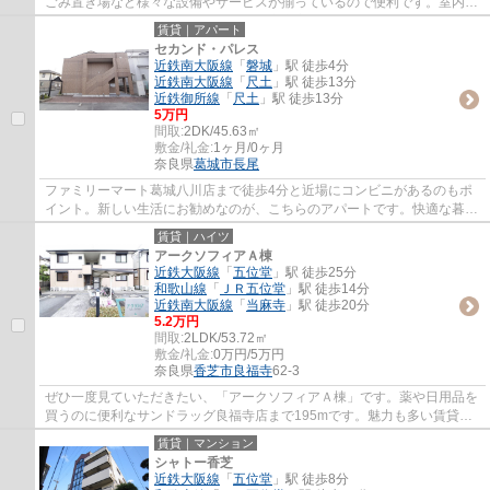
ごみ置き場など様々な設備やサービスが揃っているので便利です。室内設
備はエアコン・対面式キッチンなど大変充実...
賃貸｜アパート
セカンド・パレス
近鉄南大阪線
「
磐城
」駅 徒歩4分
近鉄南大阪線
「
尺土
」駅 徒歩13分
近鉄御所線
「
尺土
」駅 徒歩13分
5万円
間取:
2DK/45.63㎡
敷金/礼金:
1ヶ月/0ヶ月
奈良県
葛城市
長尾
ファミリーマート葛城八川店まで徒歩4分と近場にコンビニがあるのもポ
イント。新しい生活にお勧めなのが、こちらのアパートです。快適な暮ら
しがしたいとお考えの方に、ぜひご紹介した...
賃貸｜ハイツ
アークソフィアＡ棟
近鉄大阪線
「
五位堂
」駅 徒歩25分
和歌山線
「
ＪＲ五位堂
」駅 徒歩14分
近鉄南大阪線
「
当麻寺
」駅 徒歩20分
5.2万円
間取:
2LDK/53.72㎡
敷金/礼金:
0万円/5万円
奈良県
香芝市
良福寺
62-3
ぜひ一度見ていただきたい、「アークソフィアＡ棟」です。薬や日用品を
買うのに便利なサンドラッグ良福寺店まで195mです。魅力も多い賃貸物
件はいかがでしょうか。ネットの回線工事が...
賃貸｜マンション
シャトー香芝
近鉄大阪線
「
五位堂
」駅 徒歩8分