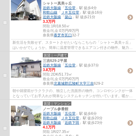
シャトー真美ヶ丘
近鉄大阪線
「
五位堂
」駅 徒歩4分
和歌山線
「
ＪＲ五位堂
」駅 徒歩16分
近鉄大阪線
「
築山
」駅 徒歩21分
3.3万円
間取:
1R/18.50㎡
敷金/礼金:
0万円/9万円
奈良県
香芝市
瓦口
32-7
新生活を失敗せず、スタートさせたいならこちらの「シャトー真美ヶ丘」
はいかがでしょうか。簡単に温度管理できるエアコン付きの物件。魅力も
多い賃貸物件はいかがでしょうか。香芝市...
賃貸｜一戸建て
三吉629-2平屋
近鉄大阪線
「
五位堂
」駅 徒歩37分
3.8万円
間取:
2DK/51.73㎡
敷金/礼金:
0万円/0万円
奈良県
北葛城郡広陵町
大字三吉
629-2
朝や就寝前がラクラクの、独立した洗面所の物件。コンロやシンクが一体
となっていてお手入れが簡単なシステムキッチンが付いています。暖かさ
を感じやすい南向きの空間です。2DKは家族...
賃貸｜マンション
ノーブル参番館
近鉄大阪線
「
五位堂
」駅 徒歩6分
和歌山線
「
ＪＲ五位堂
」駅 徒歩20分
近鉄大阪線
「
近鉄下田
」駅 徒歩23分
4.1万円
間取:
1R/27.35㎡