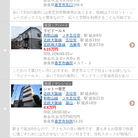
敷金/礼金:
0ヶ月/0ヶ月
奈良県
香芝市
瓦口
168-4
歩いて6分の場所には香芝別所郵便局があります。収納はクロゼット・シ
ューズボックスなど豊富なので、広々と空間を利用することも可能です。
こちらの物件でペットの飼育をご希望の際は...
賃貸｜アパート
ラビドールＡ
和歌山線
「
ＪＲ五位堂
」駅 徒歩9分
近鉄大阪線
「
五位堂
」駅 徒歩19分
近鉄南大阪線
「
当麻寺
」駅 徒歩23分
4.15万円
間取:
2DK/49.02㎡
敷金/礼金:
0ヶ月/0ヶ月
奈良県
香芝市
鎌田
４３７－３
こだわりで選びたい方におすすめ。香芝市エリアで住まいをお探しなら
「ラビドールＡ」。歩いて6分の場所に、サンドラッグ良福寺店がありま
す。お部屋探しをするなら、当社にご連絡下さ...
賃貸｜マンション
シャトー香芝
近鉄大阪線
「
五位堂
」駅 徒歩8分
和歌山線
「
ＪＲ五位堂
」駅 徒歩21分
近鉄大阪線
「
築山
」駅 徒歩18分
4.4万円
間取:
1R/30.00㎡
敷金/礼金:
0万円/0万円
奈良県
香芝市
別所
53-10
駅まで徒歩8分なので、アクセスの良い物件です。夏も冬もお部屋で快適
に過ごすためには欠かせないエアコン付きです。当社スタッフが地域の賃