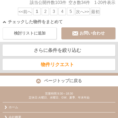
該当公開件数
103
件 空き数
34
件
1-20
件表示
1
2
3
4
5
<<前へ
次へ>>
最初
チェックした物件をまとめて
検討リストに追加
お問い合わせ
さらに条件を絞り込む
物件リクエスト
ページトップに戻る
営業時間:9:30～18:30
定休日:火曜日、水曜日、GW、夏季、年末年始
ホーム
会社概要