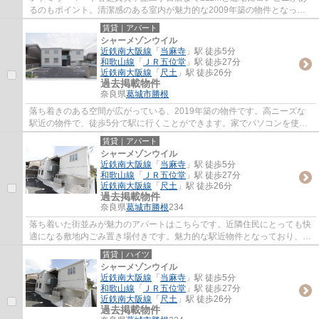
るのもポイント。清潔感のある室内が魅力的な2009年築の物件となって
おり、一押しです。使い勝手の良いアパートで...
賃貸｜アパート
シャーメゾンウイル
近鉄南大阪線
「
当麻寺
」駅 徒歩5分
和歌山線
「
ＪＲ五位堂
」駅 徒歩27分
近鉄南大阪線
「
尺土
」駅 徒歩26分
過去掲載物件
奈良県
葛城市
勝根
落ち着きのある空間が広がっている、2019年築の物件です。高ニーズな
駅近の物件で、徒歩5分で駅に行くことができます。家でパソコンを使う
人にぜひご検討いただきたいインターネット有...
賃貸｜アパート
シャーメゾンウイル
近鉄南大阪線
「
当麻寺
」駅 徒歩5分
和歌山線
「
ＪＲ五位堂
」駅 徒歩27分
近鉄南大阪線
「
尺土
」駅 徒歩26分
過去掲載物件
奈良県
葛城市
勝根
234
落ち着いた街並みが魅力のアパートはこちらです。近隣住民にとっても快
適になる敷地内ごみ置き場付きです。魅力的な駅近物件となっており、徒
歩5分でアクセス可能です。自転車をよく使...
賃貸｜ハイツ
シャーメゾンウイル
近鉄南大阪線
「
当麻寺
」駅 徒歩5分
和歌山線
「
ＪＲ五位堂
」駅 徒歩27分
近鉄南大阪線
「
尺土
」駅 徒歩26分
過去掲載物件