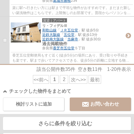
奈良県
葛城市
勝根
234
楽に駅へ行きたい方には駅まで平坦な物件がおすすめです。まだまだ新し
い築浅物件はこちらです。上階無しのお部屋です。普段からパソコンを使
う方にオススメ物件、ネット回線導入済み...
賃貸｜アパート
リ・フィデルⅢ
和歌山線
「
ＪＲ五位堂
」駅 徒歩5分
近鉄大阪線
「
五位堂
」駅 徒歩13分
近鉄南大阪線
「
当麻寺
」駅 徒歩30分
過去掲載物件
奈良県
香芝市
五位堂
５丁目
香芝五位堂郵便局もすぐ近く(徒歩5分)の場所にあり、受け取りや手続き
も楽です。駅まで歩いてアクセスできる、徒歩5分の距離に立地する物件
です。面倒なゴミ捨ての負担を軽減させるこ...
該当公開件数
35
件 空き数
11
件
1-20
件表示
1
2
<<前へ
次へ>>
最初
チェックした物件をまとめて
検討リストに追加
お問い合わせ
さらに条件を絞り込む