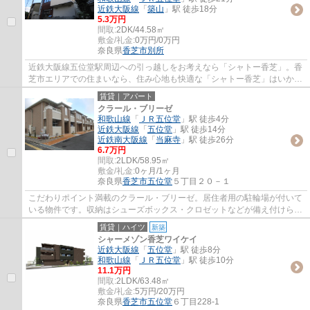
近鉄大阪線
「
築山
」駅 徒歩18分
5.3万円
間取:
2DK/44.58㎡
敷金/礼金:
0万円/0万円
奈良県
香芝市
別所
近鉄大阪線五位堂駅周辺への引っ越しをお考えなら「シャトー香芝」。香
芝市エリアでの住まいなら、住み心地も快適な「シャトー香芝」はいかが
でしょうか。ぜひご覧いただきたい賃貸物...
賃貸｜アパート
クラール・ブリーゼ
和歌山線
「
ＪＲ五位堂
」駅 徒歩4分
近鉄大阪線
「
五位堂
」駅 徒歩14分
近鉄南大阪線
「
当麻寺
」駅 徒歩26分
6.7万円
間取:
2LDK/58.95㎡
敷金/礼金:
0ヶ月/1ヶ月
奈良県
香芝市
五位堂
５丁目２０－１
こだわりポイント満載のクラール・ブリーゼ。居住者用の駐輪場が付いて
いる物件です。収納はシューズボックス・クロゼットなどが備え付けられ
ているので、衣類や日用品の収納に重宝し...
賃貸｜ハイツ
新築
シャーメゾン香芝ワイケイ
近鉄大阪線
「
五位堂
」駅 徒歩8分
和歌山線
「
ＪＲ五位堂
」駅 徒歩10分
11.1万円
間取:
2LDK/63.48㎡
敷金/礼金:
5万円/20万円
奈良県
香芝市
五位堂
６丁目228-1