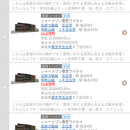
こちらは新築2LDKの物件です！環境に対する意識も高まる太陽光発電シ
ステムなんです！室内設備はネット使用料不要・追い焚き・エアコンなど
充実した設備を備え付けています！こちらの...
賃貸｜ハイツ
新築
シャーメゾン香芝ワイケイ
近鉄大阪線
「
五位堂
」駅 徒歩9分
和歌山線
「
ＪＲ五位堂
」駅 徒歩10分
11.2万円
間取:
2LDK/64.01㎡
敷金/礼金:
5万円/20万円
奈良県
香芝市
五位堂
６丁目228-1
こちらは新築2LDKの物件です！環境に対する意識も高まる太陽光発電シ
ステムなんです！室内設備はネット使用料不要・追い焚き・エアコンなど
充実した設備を備え付けています！こちらの...
賃貸｜ハイツ
新築
シャーメゾン香芝ワイケイ
近鉄大阪線
「
五位堂
」駅 徒歩8分
和歌山線
「
ＪＲ五位堂
」駅 徒歩10分
11.6万円
間取:
2LDK/63.64㎡
敷金/礼金:
5万円/20万円
奈良県
香芝市
五位堂
６丁目228-1
こちらは新築2LDKの物件です！環境に対する意識も高まる太陽光発電シ
ステムなんです！室内設備はネット使用料不要・追い焚き・エアコンなど
充実した設備を備え付けています！こちらの...
賃貸｜ハイツ
新築
シャーメゾン香芝ワイケイ
近鉄大阪線
「
五位堂
」駅 徒歩8分