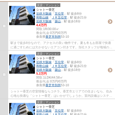
賃貸｜マンション
シャトー香芝
近鉄大阪線
「
五位堂
」駅 徒歩8分
和歌山線
「
ＪＲ五位堂
」駅 徒歩21分
近鉄大阪線
「
築山
」駅 徒歩18分
4.4万円
間取:
1R/30.00㎡
敷金/礼金:
0万円/0万円
奈良県
香芝市
別所
53-10
駅まで徒歩8分なので、アクセスの良い物件です。夏も冬もお部屋で快適
に過ごすためには欠かせないエアコン付きです。当社スタッフが地域の賃
貸情報をご提供いたします。お客様のこだわ...
賃貸｜マンション
シャトー香芝
近鉄大阪線
「
五位堂
」駅 徒歩8分
和歌山線
「
ＪＲ五位堂
」駅 徒歩21分
近鉄大阪線
「
築山
」駅 徒歩18分
5.3万円
間取:
1LDK/44.58㎡
敷金/礼金:
0万円/0万円
奈良県
香芝市
別所
53-10
シャトー香芝の空室情報ならコチラ。香芝市エリアでの住まいなら、住み
心地も快適な「シャトー香芝」はいかがでしょうか。室内設備はシステム
キッチン・バストイレ別など大変充実して...
賃貸｜マンション
シャトー香芝
近鉄大阪線
「
五位堂
」駅 徒歩8分
和歌山線
「
ＪＲ五位堂
」駅 徒歩21分