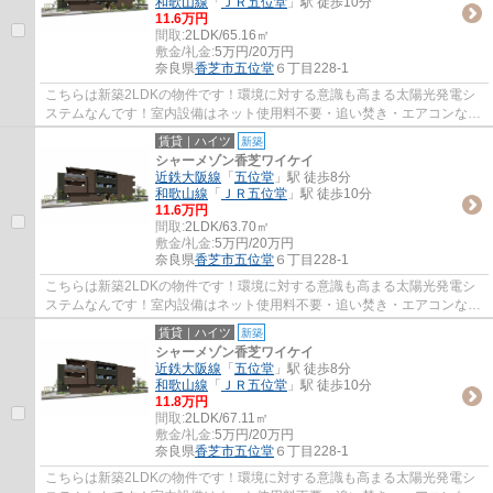
和歌山線
「
ＪＲ五位堂
」駅 徒歩10分
11.6万円
間取:
2LDK/65.16㎡
敷金/礼金:
5万円/20万円
奈良県
香芝市
五位堂
６丁目228-1
こちらは新築2LDKの物件です！環境に対する意識も高まる太陽光発電シ
ステムなんです！室内設備はネット使用料不要・追い焚き・エアコンなど
充実した設備を備え付けています！こちらの...
賃貸｜ハイツ
新築
シャーメゾン香芝ワイケイ
近鉄大阪線
「
五位堂
」駅 徒歩8分
和歌山線
「
ＪＲ五位堂
」駅 徒歩10分
11.6万円
間取:
2LDK/63.70㎡
敷金/礼金:
5万円/20万円
奈良県
香芝市
五位堂
６丁目228-1
こちらは新築2LDKの物件です！環境に対する意識も高まる太陽光発電シ
ステムなんです！室内設備はネット使用料不要・追い焚き・エアコンなど
充実した設備を備え付けています！こちらの...
賃貸｜ハイツ
新築
シャーメゾン香芝ワイケイ
近鉄大阪線
「
五位堂
」駅 徒歩8分
和歌山線
「
ＪＲ五位堂
」駅 徒歩10分
11.8万円
間取:
2LDK/67.11㎡
敷金/礼金:
5万円/20万円
奈良県
香芝市
五位堂
６丁目228-1
こちらは新築2LDKの物件です！環境に対する意識も高まる太陽光発電シ