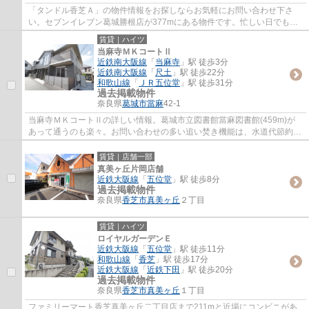
「タンドル香芝Ａ」の物件情報をお探しならお気軽にお問い合わせ下さ
い。セブンイレブン葛城勝根店が377mにある物件です。忙しい日でもゴ
ミ出しをサクッと終えられるように、敷地内に...
賃貸｜ハイツ
当麻寺ＭＫコートⅡ
近鉄南大阪線
「
当麻寺
」駅 徒歩3分
近鉄南大阪線
「
尺土
」駅 徒歩22分
和歌山線
「
ＪＲ五位堂
」駅 徒歩31分
過去掲載物件
奈良県
葛城市
當麻
42-1
当麻寺ＭＫコートⅡの詳しい情報。葛城市立図書館當麻図書館(459m)が
あって通うのも楽々。お問い合わせの多い追い焚き機能は、水道代節約に
もなります。内装もキレイな築1年の築浅のお...
賃貸｜店舗一部
真美ヶ丘片岡店舗
近鉄大阪線
「
五位堂
」駅 徒歩8分
過去掲載物件
奈良県
香芝市
真美ヶ丘
２丁目
賃貸｜ハイツ
ロイヤルガーデンＥ
近鉄大阪線
「
五位堂
」駅 徒歩11分
和歌山線
「
香芝
」駅 徒歩17分
近鉄大阪線
「
近鉄下田
」駅 徒歩20分
過去掲載物件
奈良県
香芝市
真美ヶ丘
１丁目
ファミリーマート香芝真美ヶ丘二丁目店まで211mと近場にコンビニがあ