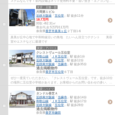
ステムなんです！室内設備はネット使用料不要・追い焚き・エアコンなど
充実した設備を備え付けています！こちらの...
賃貸｜店舗一部
片岡第１ビル
近鉄大阪線
「
五位堂
」駅 徒歩11分
18.7万円
間取:
-/62.31㎡
敷金/礼金:
5万円/11万円
奈良県
香芝市
真美ヶ丘
２丁目1-6
真美が丘中心地で中和幹線沿いの角地 たいへん目立つテナント 美容
室やエステなどに最適です
賃貸｜アパート
クレストヴェール五位堂
和歌山線
「
ＪＲ五位堂
」駅 徒歩1分
近鉄大阪線
「
五位堂
」駅 徒歩12分
近鉄南大阪線
「
当麻寺
」駅 徒歩35分
過去掲載物件
奈良県
香芝市
五位堂
６丁目
ぜひ一度見ていただきたい、「クレストヴェール五位堂」です。徒歩10分
の場所に五位堂小学校があります。お客様からのお問い合わせの多い、敷
地内ごみ置き場があります。こちらの物件...
賃貸｜ハイツ
タンドル香芝Ａ
近鉄南大阪線
「
当麻寺
」駅 徒歩14分
和歌山線
「
ＪＲ五位堂
」駅 徒歩17分
近鉄大阪線
「
五位堂
」駅 徒歩28分
過去掲載物件
奈良県
香芝市
鎌田