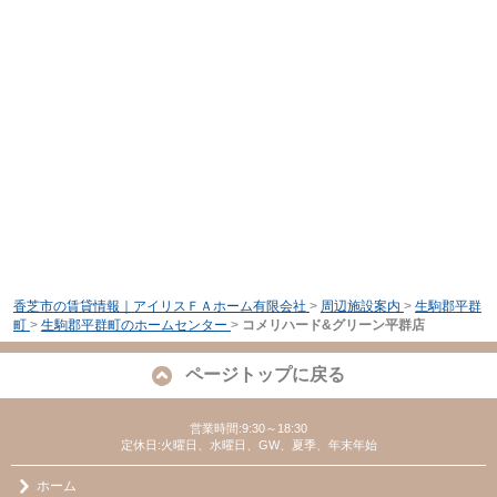
香芝市の賃貸情報｜アイリスＦＡホーム有限会社
>
周辺施設案内
>
生駒郡平群
町
>
生駒郡平群町のホームセンター
>
コメリハード&グリーン平群店
ページトップに戻る
営業時間:9:30～18:30
定休日:火曜日、水曜日、GW、夏季、年末年始
ホーム