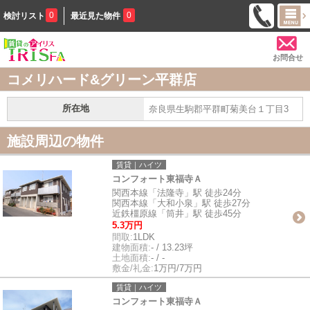
0
0
検討リスト
最近見た物件
お問合せ
コメリハード&グリーン平群店
所在地
奈良県生駒郡平群町菊美台１丁目3
施設周辺の物件
賃貸｜ハイツ
コンフォート東福寺Ａ
関西本線「法隆寺」駅 徒歩24分
関西本線「大和小泉」駅 徒歩27分
近鉄橿原線「筒井」駅 徒歩45分
5.3万円
間取:
1LDK
建物面積:
- / 13.23坪
土地面積:
- / -
敷金/礼金:
1万円/7万円
賃貸｜ハイツ
コンフォート東福寺Ａ