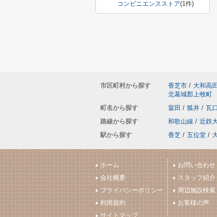
コンビニエンスストア
(1件)
市区町村から探す
香芝市
/
大和高
北葛城郡上牧町
町名から探す
畠田
/
狐井
/
瓦
路線から探す
和歌山線
/
近鉄
駅から探す
香芝
/
五位堂
/
ホーム
お問い合わせ
会社概要
スタッフ紹介
プライバシーポリシー
周辺施設検索
利用規約
お客様の声
サイトマップ