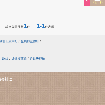
1
1-1
該当公開件数
件
件表示
城郡田原本町
/
生駒郡三郷町
/
生駒線
/
近鉄橿原線
/
近鉄天理線
限会社に