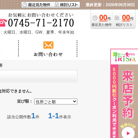
最終更新：2026年08月08日
00
00
件
件
最近見た物件
検討リスト
：火曜日、水曜日、GW、夏季、年末年始
所
は対応できません。
並び順：
1
1-1
該当公開件数
件
件表示