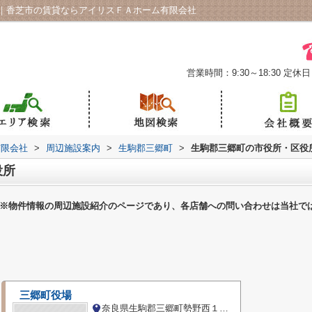
｜香芝市の賃貸ならアイリスＦＡホーム有限会社
営業時間：9:30～18:30
定休日
有限会社
>
周辺施設案内
>
生駒郡三郷町
>
生駒郡三郷町の市役所・区役
役所
※物件情報の周辺施設紹介のページであり、各店舗への問い合わせは当社で
三郷町役場
奈良県生駒郡三郷町勢野西１丁目