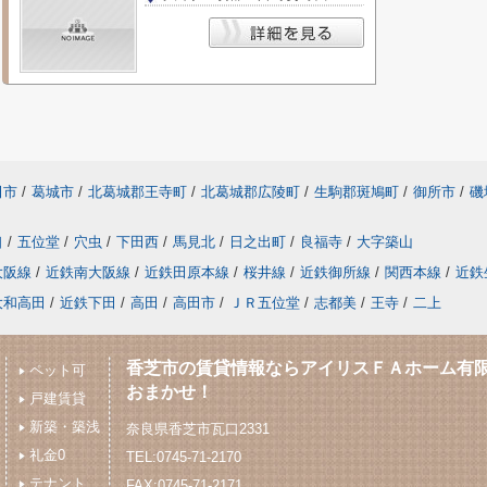
田市
/
葛城市
/
北葛城郡王寺町
/
北葛城郡広陵町
/
生駒郡斑鳩町
/
御所市
/
磯
口
/
五位堂
/
穴虫
/
下田西
/
馬見北
/
日之出町
/
良福寺
/
大字築山
大阪線
/
近鉄南大阪線
/
近鉄田原本線
/
桜井線
/
近鉄御所線
/
関西本線
/
近鉄
大和高田
/
近鉄下田
/
高田
/
高田市
/
ＪＲ五位堂
/
志都美
/
王寺
/
二上
香芝市の賃貸情報ならアイリスＦＡホーム有
ペット可
おまかせ！
戸建賃貸
新築・築浅
奈良県香芝市瓦口2331
礼金0
TEL:0745-71-2170
テナント
FAX:0745-71-2171