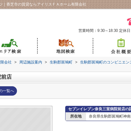
ジ｜香芝市の賃貸ならアイリスＦＡホーム有限会社
営業時間：9:30～18:30
定休日
有限会社
>
周辺施設案内
>
生駒郡斑鳩町
>
生駒郡斑鳩町のコンビニエン
院前店
の一覧へ
セブンイレブン奈良三室病院前店の
所在地
奈良県生駒郡斑鳩町神南４丁