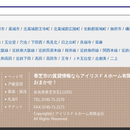
田市
/
葛城市
/
北葛城郡王寺町
/
北葛城郡広陵町
/
生駒郡斑鳩町
/
御所市
/
磯
口
/
五位堂
/
穴虫
/
下田西
/
馬見北
/
日之出町
/
良福寺
/
當麻
大阪線
/
近鉄南大阪線
/
近鉄田原本線
/
桜井線
/
近鉄御所線
/
関西本線
/
近鉄
大和高田
/
近鉄下田
/
高田
/
高田市
/
王寺
/
ＪＲ五位堂
/
志都美
/
二上
香芝市の賃貸情報ならアイリスＦＡホーム有
ペット可
おまかせ！
戸建賃貸
新築・築浅
奈良県香芝市瓦口2331
礼金0
TEL:0745-71-2170
テナント
FAX:0745-71-2171
Copyright(c) アイリスＦＡホーム有限会社
All Rights Reserved.