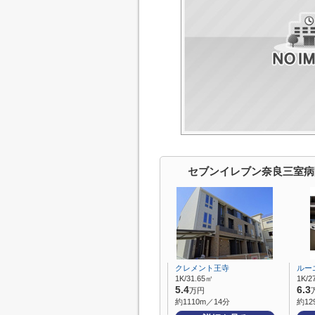
セブンイレブン奈良三室病
クレメント王寺
ルー
1K/31.65㎡
1K/2
5.4
6.3
万円
約1110m／14分
約12