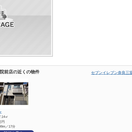
院前店の近くの物件
セブンイレブン奈良三
エ
7.14㎡
万円
99m／17分