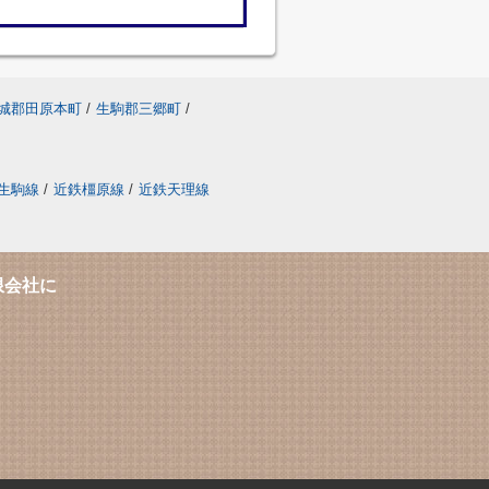
城郡田原本町
/
生駒郡三郷町
/
生駒線
/
近鉄橿原線
/
近鉄天理線
限会社に