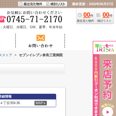
最終更新：2026年08月07日
00
00
件
件
最近見た物件
検討リスト
：火曜日、水曜日、GW、夏季、年末年始
スストア
>
セブンイレブン奈良三室病院
詳細情報
目359-36
MAP
▼