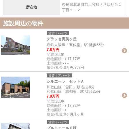
奈良県北葛城郡上牧町ささゆり台１
所在地
丁目１－２
施設周辺の物件
賃貸｜ハイツ
デラッセ真美ヶ丘
近鉄大阪線「五位堂」駅 徒歩33分
7.8万円
間取:
2LDK
建物面積:
- / 17.17坪
土地面積:
- / -
敷金/礼金:
0万円/7万円
賃貸｜アパート
シルエーラ セットＡ
和歌山線「畠田」駅 徒歩9分
和歌山線「志都美」駅 徒歩25分
7.8万円
間取:
2LDK
建物面積:
- / 17.72坪
土地面積:
- / -
敷金/礼金:
0ヶ月/1ヶ月
賃貸｜ハイツ
プルミエールＣ棟