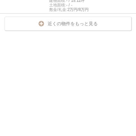
建物面積:
- / 15.12坪
土地面積:
- / -
敷金/礼金:
2万円/8万円
近くの物件をもっと見る