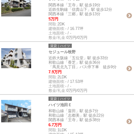
関西本線「王寺」駅 徒歩19分
近鉄生駒線「信貴山下」駅 徒歩12分
関西本線「三郷」駅 徒歩13分
5万円
間取:
2DK
建物面積:
- / 16.77坪
土地面積:
- / -
敷金/礼金:
0万円/0万円
賃貸｜ハイツ
セジュール牧野
近鉄大阪線「五位堂」駅 徒歩33分
和歌山線「香芝」駅 徒歩36分
「馬見北九丁目」バス停下車 徒歩9分
7.9万円
間取:
2LDK
建物面積:
- / 17.53坪
土地面積:
- / -
敷金/礼金:
0万円/0万円
賃貸｜ハイツ
ハイツ池田Ｅ
和歌山線「畠田」駅 徒歩7分
和歌山線「志都美」駅 徒歩22分
関西本線「王寺」駅 徒歩38分
6.7万円
間取:
1LDK