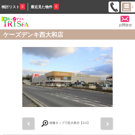
0
0
検討リスト
最近見た物件
お問合せ
ケーズデンキ西大和店
前
次
画像タップで拡大表示【
1
/1】