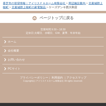
香芝市の賃貸情報｜アイリスＦＡホーム有限会社
>
周辺施設案内
>
北葛城郡上
牧町
>
北葛城郡上牧町の家電製品
>
ケーズデンキ西大和店
ページトップに戻る
営業時間:9:30～18:30
定休日:火曜日、水曜日、GW、夏季、年末年始
ホーム
会社概要
お問い合わせ
PCサイト
プライバシーポリシー
利用規約
｜アクセスマップ
｜
Copyright(c) アイリスＦＡホーム有限会社 All rights reserved.