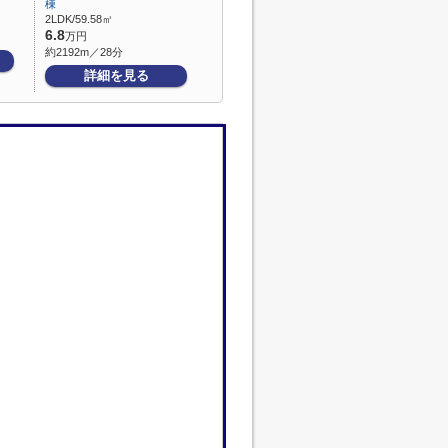
棟
2LDK/59.58㎡
6.8
万円
約2192m／28分
詳細を見る