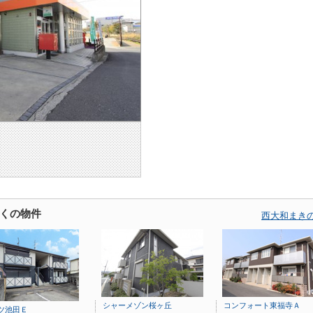
くの物件
西大和まき
シャーメゾン桜ヶ丘
コンフォート東福寺Ａ
ツ池田Ｅ