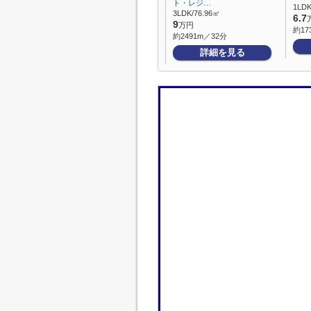
ト・レジ…
1LDK
3LDK/76.96㎡
6.7
9
万円
約17
約2491m／32分
詳細を見る