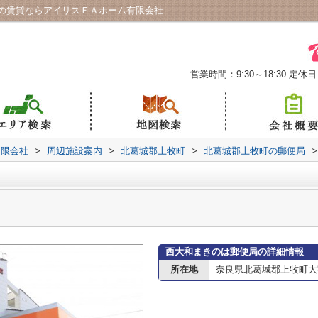
の賃貸ならアイリスＦＡホーム有限会社
営業時間：9:30～18:30
定休日
有限会社
>
周辺施設案内
>
北葛城郡上牧町
>
北葛城郡上牧町の郵便局
>
西大和まきのは郵便局の詳細情報
所在地
奈良県北葛城郡上牧町大