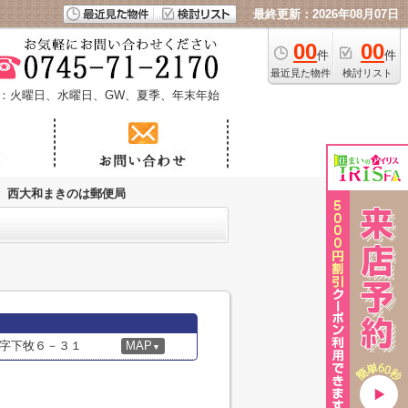
最終更新：2026年08月07日
00
00
件
件
最近見た物件
検討リスト
：火曜日、水曜日、GW、夏季、年末年始
西大和まきのは郵便局
字下牧６－３１
MAP
▼