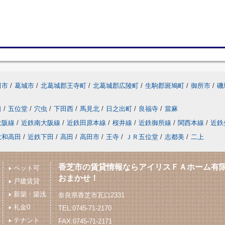
田市
/
葛城市
/
北葛城郡王寺町
/
北葛城郡広陵町
/
生駒郡斑鳩町
/
御所市
/
磯
口
/
五位堂
/
穴虫
/
下田西
/
馬見北
/
日之出町
/
良福寺
/
當麻
大阪線
/
近鉄南大阪線
/
近鉄田原本線
/
桜井線
/
近鉄御所線
/
関西本線
/
近鉄
大和高田
/
近鉄下田
/
高田
/
高田市
/
王寺
/
ＪＲ五位堂
/
志都美
/
二上
香芝市の賃貸情報ならアイリスＦＡホーム有
ペット可
おまかせ！
戸建賃貸
新築・築浅
奈良県香芝市瓦口2331
礼金0
TEL:0745-71-2170
テナント
FAX:0745-71-2171