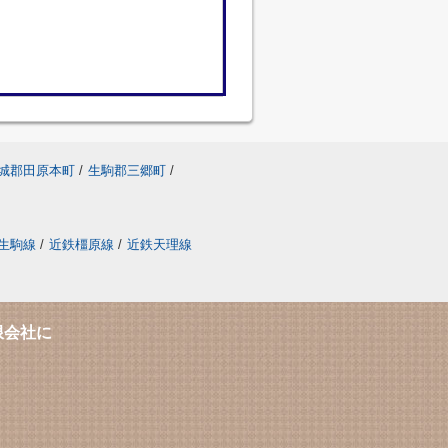
城郡田原本町
/
生駒郡三郷町
/
生駒線
/
近鉄橿原線
/
近鉄天理線
限会社に