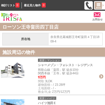
0
0
検討リスト
最近見た物件
お問合せ
ローソン王寺畠田四丁目店
奈良県北葛城郡王寺町畠田４丁目18
所在地
09-4
施設周辺の物件
賃貸｜マンション
シャーメゾン・フォレスト・レジデンス
和歌山線「畠田」駅 徒歩10分
関西本線「王寺」駅 徒歩44分
9万円
間取:
3LDK
建物面積:
- / 23.28坪
土地面積:
- / -
敷金/礼金:
2万円/12万円
賃貸｜ハイツ
ハイツ池田Ｅ