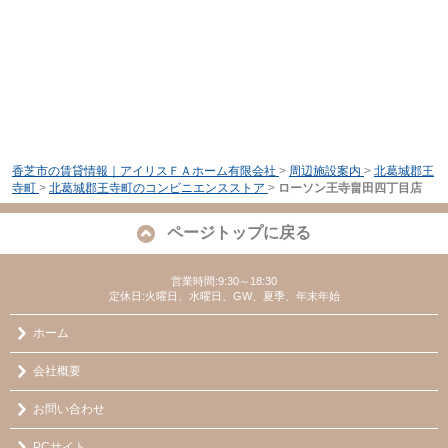
香芝市の賃貸情報｜アイリスＦＡホーム有限会社
>
周辺施設案内
>
北葛城郡王
寺町
>
北葛城郡王寺町のコンビニエンスストア
>
ローソン王寺畠田四丁目店
ページトップに戻る
営業時間:9:30～18:30
定休日:火曜日、水曜日、GW、夏季、年末年始
ホーム
会社概要
お問い合わせ
PCサイト