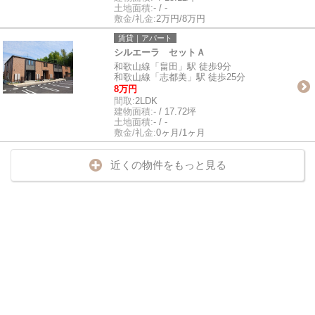
土地面積:
- / -
敷金/礼金:
2万円/8万円
賃貸｜アパート
シルエーラ セットＡ
和歌山線「畠田」駅 徒歩9分
和歌山線「志都美」駅 徒歩25分
8万円
間取:
2LDK
建物面積:
- / 17.72坪
土地面積:
- / -
敷金/礼金:
0ヶ月/1ヶ月
近くの物件をもっと見る