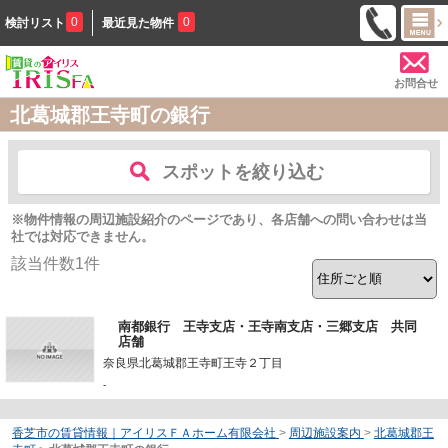
0
0
検討リスト
最近見た物件
お問合せ
北葛城郡王寺町の銀行
スポットを絞り込む
※物件情報の周辺施設紹介のページであり、各店舗への問い合わせは当
社では対応できません。
該当件数
1
件
南都銀行 王寺支店・王寺南支店・三郷支店 共同
店舗
奈良県北葛城郡王寺町王寺２丁目
-
香芝市の賃貸情報｜アイリスＦＡホーム有限会社
>
周辺施設案内
>
北葛城郡王