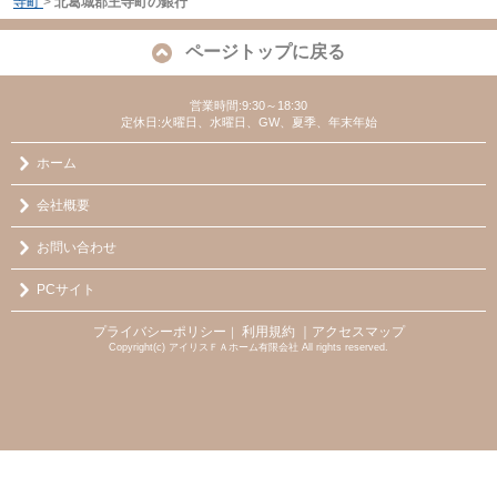
寺町
>
北葛城郡王寺町の銀行
ページトップに戻る
営業時間:9:30～18:30
定休日:火曜日、水曜日、GW、夏季、年末年始
ホーム
会社概要
お問い合わせ
PCサイト
プライバシーポリシー
利用規約
｜アクセスマップ
｜
Copyright(c) アイリスＦＡホーム有限会社 All rights reserved.