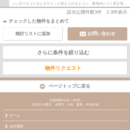
しい日でもゴミ出しをサクッと終えられるように、敷地内にゴミ置き場を
つけております。物件情報を数多く取り揃え...
該当公開件数
3
件
1-3
件表示
チェックした物件をまとめて
検討リストに追加
お問い合わせ
さらに条件を絞り込む
物件リクエスト
ページトップに戻る
営業時間:9:30～18:30
定休日:火曜日、水曜日、GW、夏季、年末年始
ホーム
会社概要