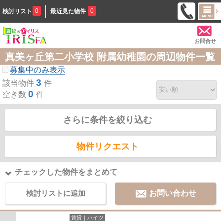
0
0
検討リスト
最近見た物件
お問合せ
真美ヶ丘第二小学校 附属幼稚園の周辺物件一覧
募集中のみ表示
3
該当物件
件
0
空き数
件
さらに条件を絞り込む
物件リクエスト
チェックした物件をまとめて
検討リストに追加
お問い合わせ
賃貸｜ハイツ