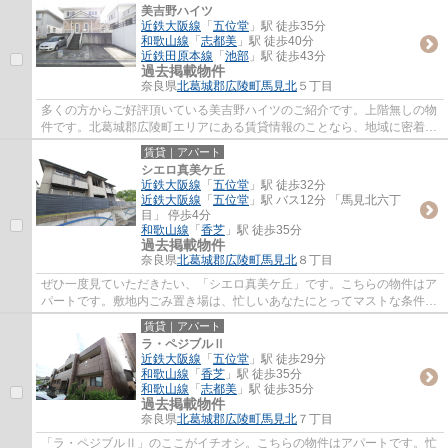
美吉野ハイツ
近鉄大阪線
「
五位堂
」駅 徒歩35分
和歌山線
「
志都美
」駅 徒歩40分
近鉄田原本線
「
池部
」駅 徒歩43分
過去掲載物件
奈良県
北葛城郡広陵町
馬見北
５丁目
多くの方からご好評頂いている美吉野ハイツのご紹介です。上階無しの物
件です。北葛城郡広陵町エリアにある賃貸情報のことなら、地域に密着し
た当社へお任せ下さい。当社は、多種多様...
賃貸｜アパート
シエロ真美ケ丘
近鉄大阪線
「
五位堂
」駅 徒歩32分
近鉄大阪線
「
五位堂
」駅 バス12分 「馬見北六丁
目」 停歩4分
和歌山線
「
香芝
」駅 徒歩35分
過去掲載物件
奈良県
北葛城郡広陵町
馬見北
８丁目
ぜひ一度見ていただきたい、「シエロ真美ケ丘」です。こちらの物件はア
パートです。敷地内ごみ置き場は、忙しいあなたにとってマストな条件で
はないでしょうか。インターネット有り物...
賃貸｜アパート
ラ・ペジブルⅡ
近鉄大阪線
「
五位堂
」駅 徒歩29分
和歌山線
「
香芝
」駅 徒歩35分
和歌山線
「
志都美
」駅 徒歩35分
過去掲載物件
奈良県
北葛城郡広陵町
馬見北
７丁目
「ラ・ペジブルⅡ」のここがイチオシ。こちらの物件はアパートです。忙