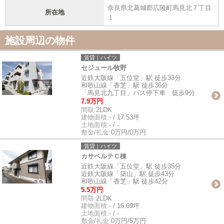
奈良県北葛城郡広陵町馬見北７丁目
所在地
１
施設周辺の物件
賃貸｜ハイツ
セジュール牧野
近鉄大阪線「五位堂」駅 徒歩33分
和歌山線「香芝」駅 徒歩36分
「馬見北九丁目」バス停下車 徒歩9分
7.9万円
間取:
2LDK
建物面積:
- / 17.53坪
土地面積:
- / -
敷金/礼金:
0万円/0万円
賃貸｜ハイツ
カサベルテＣ棟
近鉄大阪線「五位堂」駅 徒歩35分
近鉄大阪線「築山」駅 徒歩43分
和歌山線「香芝」駅 徒歩42分
5.5万円
間取:
2LDK
建物面積:
- / 16.69坪
土地面積:
- / -
敷金/礼金:
0万円/5万円