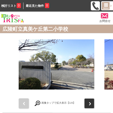
0
0
検討リスト
最近見た物件
お問合せ
広陵町立真美ケ丘第二小学校
前
次
画像タップで拡大表示【
1
/4】