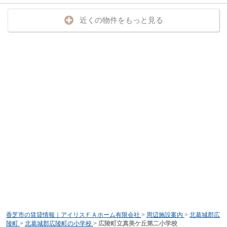
近くの物件をもっと見る
香芝市の賃貸情報｜アイリスＦＡホーム有限会社
>
周辺施設案内
>
北葛城郡広
陵町
>
北葛城郡広陵町の小学校
>
広陵町立真美ケ丘第二小学校