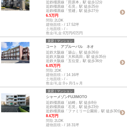
近鉄橿原線「田原本」駅 徒歩12分
近鉄橿原線「石見」駅 徒歩25分
近鉄橿原線「笠縫」駅 徒歩27分
6.5万円
間取:
2LDK
建物面積:
- / 17.52坪
土地面積:
- / -
敷金/礼金:
0万円/0万円
賃貸｜マンション
コート アプルーバル ネオ
近鉄大阪線「築山」駅 徒歩26分
近鉄大阪線「大和高田」駅 徒歩35分
近鉄大阪線「五位堂」駅 徒歩36分
6.05万円
間取:
2DK
建物面積:
- / 14.16坪
土地面積:
- / -
敷金/礼金:
0ヶ月/1ヶ月
賃貸｜マンション
シャーメゾンFUJIMOTO
近鉄橿原線「結崎」駅 徒歩8分
近鉄橿原線「石見」駅 徒歩23分
近鉄橿原線「ファミリー公園前」駅 徒歩30分
8.6万円
間取:
2LDK
建物面積:
- / 18.31坪