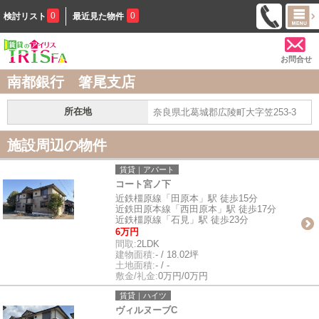
0
0
検討リスト
最近見た物件
お問合せ
南都銀行 箸尾支店
所在地
奈良県北葛城郡広陵町大字笠253-3
施設周辺の物件
賃貸｜アパート
コート宮ノ下
近鉄橿原線「田原本」駅 徒歩15分
近鉄田原本線「西田原本」駅 徒歩17分
近鉄橿原線「石見」駅 徒歩23分
6万円
間取:
2LDK
建物面積:
- / 18.02坪
土地面積:
- / -
敷金/礼金:
0万円/0万円
賃貸｜ハイツ
ヴィルヌーブC