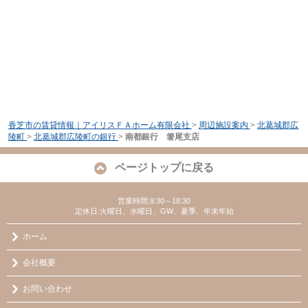
香芝市の賃貸情報｜アイリスＦＡホーム有限会社
>
周辺施設案内
>
北葛城郡広
陵町
>
北葛城郡広陵町の銀行
>
南都銀行 箸尾支店
ページトップに戻る
営業時間:9:30～18:30
定休日:火曜日、水曜日、GW、夏季、年末年始
ホーム
会社概要
お問い合わせ