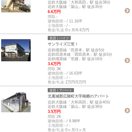
近鉄大阪線「大和高田」駅 徒歩38分
近鉄大阪線「築山」駅 徒歩35分
6.6万円
間取:
-
建物面積:
- / 11.16坪
土地面積:
- / -
敷金/礼金:
0ヶ月/6.6万円
賃貸｜ハイツ
サンライズ三笠Ⅰ
近鉄橿原線「田原本」駅 徒歩5分
近鉄田原本線「西田原本」駅 徒歩5分
近鉄橿原線「笠縫」駅 徒歩18分
3.6万円
間取:
3K
建物面積:
- / 16.63坪
土地面積:
- / -
敷金/礼金:
2万円/5万円
賃貸｜アパート
北葛城郡広陵町大字南郷のアパート
近鉄大阪線「大和高田」駅 徒歩40分
近鉄大阪線「築山」駅 徒歩38分
3.5万円
間取:
2K
建物面積:
- / 9.98坪
土地面積:
- / -
敷金/礼金:
0ヶ月/1ヶ月