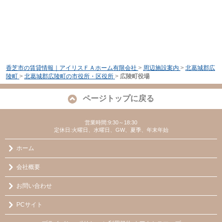
香芝市の賃貸情報｜アイリスＦＡホーム有限会社
>
周辺施設案内
>
北葛城郡広
陵町
>
北葛城郡広陵町の市役所・区役所
>
広陵町役場
ページトップに戻る
営業時間:9:30～18:30
定休日:火曜日、水曜日、GW、夏季、年末年始
ホーム
会社概要
お問い合わせ
PCサイト