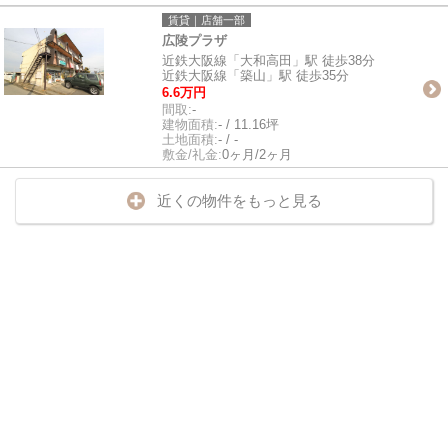
賃貸｜店舗一部
広陵プラザ
近鉄大阪線「大和高田」駅 徒歩38分
近鉄大阪線「築山」駅 徒歩35分
6.6万円
間取:
-
建物面積:
- / 11.16坪
土地面積:
- / -
敷金/礼金:
0ヶ月/2ヶ月
近くの物件をもっと見る