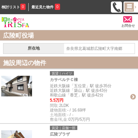
0
0
検討リスト
最近見た物件
お問合せ
広陵町役場
所在地
奈良県北葛城郡広陵町大字南郷
施設周辺の物件
賃貸｜ハイツ
カサベルテＣ棟
近鉄大阪線「五位堂」駅 徒歩35分
近鉄大阪線「築山」駅 徒歩43分
和歌山線「香芝」駅 徒歩42分
5.5万円
間取:
2LDK
建物面積:
- / 16.69坪
土地面積:
- / -
敷金/礼金:
0万円/5万円
賃貸｜店舗一部
広陵プラザ