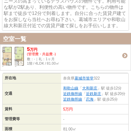
ニーズの高まっているテラスハウスの物件です。利用可能
な駅が2駅あり、利便性の高い物件です。こちらの物件は
駅まで徒歩で12分で到着します。自分に合った賃貸戸建て
をお探しなら当社へお尋ね下さい。葛城市エリアや和歌山
線大和新庄付近での賃貸戸建て探しをお手伝いします。
空室一覧
5
万
円
(管理費・共益費 -)
敷：-｜礼：1ヶ月
1階 / 4LDK / 81.00㎡
所在地
奈良県
葛城市
笛堂
322
和歌山線
「
大和新庄
」駅 徒歩12分
交通
近鉄御所線
「
近鉄新庄
」駅 徒歩20分
近鉄御所線
「
忍海
」駅 徒歩25分
賃料
5万円
管理費等
-
面積
81.00㎡