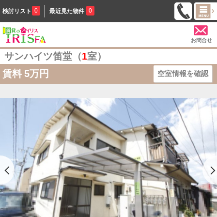
0
0
検討リスト
最近見た物件
お問合せ
サンハイツ笛堂（
1
室）
賃料
5万円
空室情報を確認