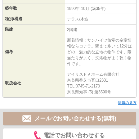
築年数
1990年 10月 (築35年)
種別/構造
テラス/木造
階建
2階建
新着情報：サンハイツ笛堂の空室情
報ならコチラ。駅まで歩いて12分ほ
備考
どの、魅力的な立地の物件です。陽
当たりがよく、洗濯物がよく乾く物
件です。
アイリスＦＡホーム有限会社
奈良県香芝市瓦口2331
取扱会社
TEL:0745-71-2170
奈良県知事 (5) 第3590号
情報の見方
メールでお問い合わせする(無料)
電話でお問い合わせする