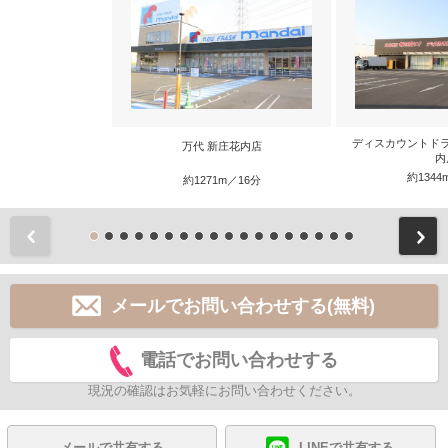
ディスカウントド
万代 新庄花内店
内
約1344
約1271m／16分
前
メールでお問い合わせする(無料)
電話でお問い合わせする
現況の確認はお気軽にお問い合わせください。
メールで共有する
LINEで共有する