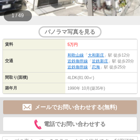
1 / 49
パノラマ写真を見る
賃料
5万円
和歌山線
「
大和新庄
」駅 徒歩12分
交通
近鉄御所線
「
近鉄新庄
」駅 徒歩20分
近鉄御所線
「
忍海
」駅 徒歩25分
間取り(面積)
4LDK(81.00㎡)
築年月
1990年 10月(築35年)
メールでお問い合わせする(無料)
電話でお問い合わせする