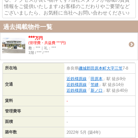
情報をご提供いたします♪お客様のこだわりやご要望など
ございましたら、お気軽に当社へお問い合わせください♪
過去掲載物件一覧
***
万円
(管理費・共益費 ***円)
敷：***｜礼：***
1階 / *** / ***
所在地
奈良県
磯城郡田原本町
大字三笠
7-8
近鉄橿原線
「
田原本
」駅 徒歩9分
交通
近鉄橿原線
「
笠縫
」駅 徒歩14分
近鉄橿原線
「
新ノ口
」駅 徒歩40分
賃料
-
管理費等
-
面積
-
築年数
2022年 5月 (築4年)