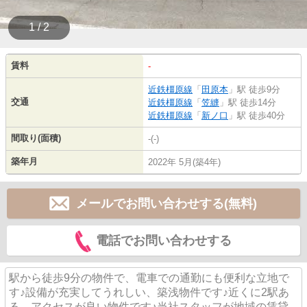
1 / 2
賃料
-
近鉄橿原線
「
田原本
」駅 徒歩9分
交通
近鉄橿原線
「
笠縫
」駅 徒歩14分
近鉄橿原線
「
新ノ口
」駅 徒歩40分
間取り(面積)
-(-)
築年月
2022年 5月(築4年)
メールでお問い合わせする(無料)
電話でお問い合わせする
駅から徒歩9分の物件で、電車での通勤にも便利な立地で
す♪設備が充実してうれしい、築浅物件です♪近くに2駅あ
る、アクセスが良い物件です♪当社スタッフが地域の賃貸