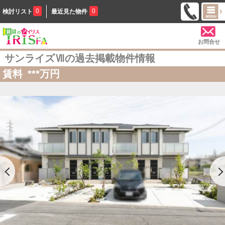
0
0
検討リスト
最近見た物件
お問合せ
サンライズⅦの過去掲載物件情報
賃料
***
万円