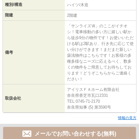
種別/構造
ハイツ/木造
階建
2階建
「サンライズⅦ」のここがイチオ
シ！電車移動の多い方に嬉しい駅か
ら徒歩9分の物件です！お使いいただ
ける駅は2駅あり、行き先に応じて使
い分けができます！まだまだ新しい
備考
築浅物件はこちらです！お客様の多
種多様なニーズに応えるべく、数多
くの物件をご用意してお待ちしてお
ります！どうぞこちらからご連絡く
ださい！
アイリスＦＡホーム有限会社
奈良県香芝市瓦口2331
取扱会社
TEL:0745-71-2170
奈良県知事 (5) 第3590号
情報の見方
メールでお問い合わせする(無料)