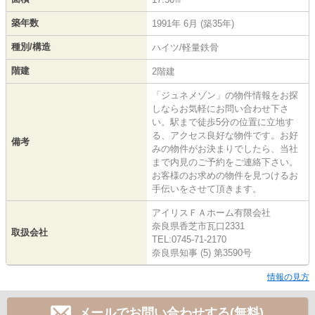
築年数
1991年 6月 (築35年)
種別/構造
ハイツ/軽量鉄骨
階建
2階建
「ジュネメゾン」の物件情報をお探
しならお気軽にお問い合わせ下さ
い。駅まで徒歩5分の位置に立地す
る、アクセス良好な物件です。お好
備考
みの物件がお決まりでしたら、当社
まで内見のご予約をご連絡下さい。
お客様のお求めの物件を見つけるお
手伝いをさせて頂きます。
アイリスＦＡホーム有限会社
奈良県香芝市瓦口2331
取扱会社
TEL:0745-71-2170
奈良県知事 (5) 第3590号
情報の見方
メールでお問い合わせする(無料)