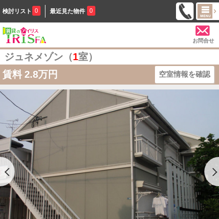
0
0
検討リスト
最近見た物件
お問合せ
ジュネメゾン（
1
室）
賃料
2.8万円
空室情報を確認