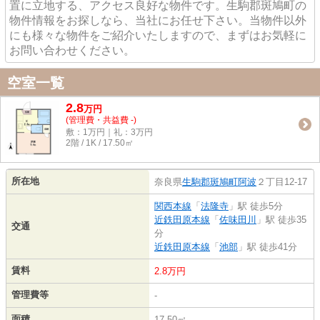
置に立地する、アクセス良好な物件です。生駒郡斑鳩町の
物件情報をお探しなら、当社にお任せ下さい。当物件以外
にも様々な物件をご紹介いたしますので、まずはお気軽に
お問い合わせください。
空室一覧
2.8
万
円
(管理費・共益費 -)
敷：1万円｜礼：3万円
2階 / 1K / 17.50㎡
所在地
奈良県
生駒郡斑鳩町
阿波
２丁目12-17
関西本線
「
法隆寺
」駅 徒歩5分
近鉄田原本線
「
佐味田川
」駅 徒歩35
交通
分
近鉄田原本線
「
池部
」駅 徒歩41分
賃料
2.8万円
管理費等
-
面積
17.50㎡