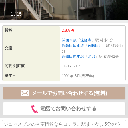
1 / 15
賃料
2.8万円
関西本線
「
法隆寺
」駅 徒歩5分
近鉄田原本線
「
佐味田川
」駅 徒歩35
交通
分
近鉄田原本線
「
池部
」駅 徒歩41分
間取り(面積)
1K(17.50㎡)
築年月
1991年 6月(築35年)
メールでお問い合わせする(無料)
電話でお問い合わせする
ジュネメゾンの空室情報ならコチラ。駅まで徒歩5分の位