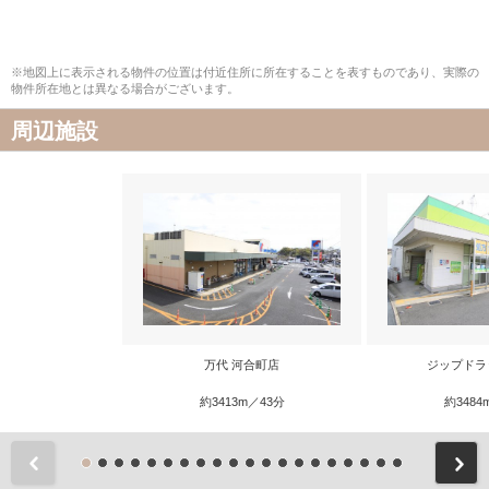
※地図上に表示される物件の位置は付近住所に所在することを表すものであり、実際の
物件所在地とは異なる場合がございます。
周辺施設
万代 河合町店
ジップドラ
約3413m／43分
約3484
前