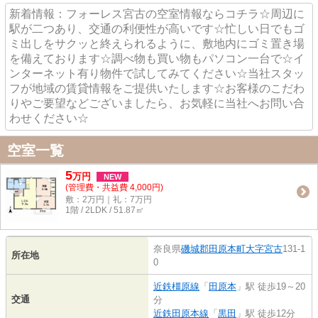
新着情報：フォーレス宮古の空室情報ならコチラ☆周辺に
駅が二つあり、交通の利便性が高いです☆忙しい日でもゴ
ミ出しをサクッと終えられるように、敷地内にゴミ置き場
を備えております☆調べ物も買い物もパソコン一台で☆イ
ンターネット有り物件で試してみてください☆当社スタッ
フが地域の賃貸情報をご提供いたします☆お客様のこだわ
りやご要望などございましたら、お気軽に当社へお問い合
わせください☆
空室一覧
5
万
円
NEW
(管理費・共益費 4,000円)
敷：2万円｜礼：7万円
1階 / 2LDK / 51.87㎡
奈良県
磯城郡田原本町
大字宮古
131-1
所在地
0
近鉄橿原線
「
田原本
」駅 徒歩19～20
交通
分
近鉄田原本線
「
黒田
」駅 徒歩12分