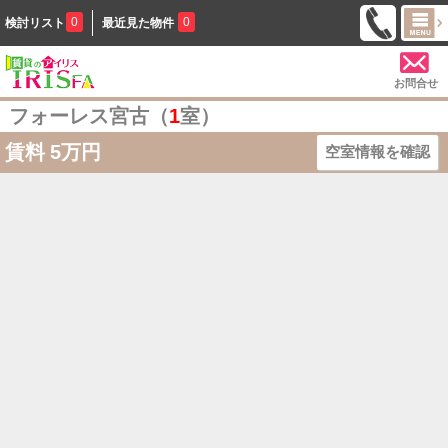
0
0
検討リスト
最近見た物件
お問合せ
フォーレス宮古（
1
室）
賃料
5万円
空室情報を確認