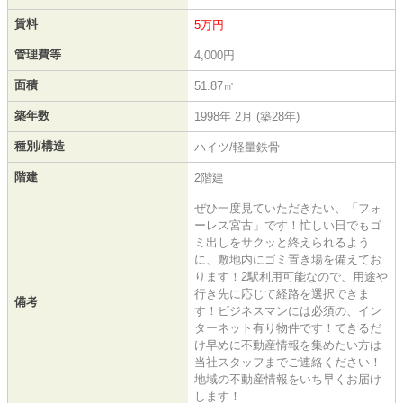
賃料
5万円
管理費等
4,000円
面積
51.87㎡
築年数
1998年 2月 (築28年)
種別/構造
ハイツ/軽量鉄骨
階建
2階建
ぜひ一度見ていただきたい、「フォ
ーレス宮古」です！忙しい日でもゴ
ミ出しをサクッと終えられるよう
に、敷地内にゴミ置き場を備えてお
ります！2駅利用可能なので、用途や
行き先に応じて経路を選択できま
備考
す！ビジネスマンには必須の、イン
ターネット有り物件です！できるだ
け早めに不動産情報を集めたい方は
当社スタッフまでご連絡ください！
地域の不動産情報をいち早くお届け
します！