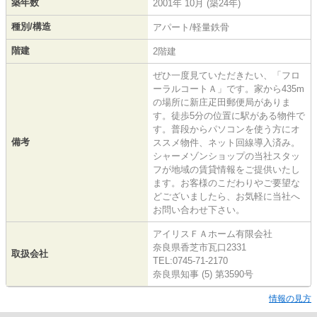
築年数
2001年 10月 (築24年)
種別/構造
アパート/軽量鉄骨
階建
2階建
ぜひ一度見ていただきたい、「フロ
ーラルコートＡ」です。家から435m
の場所に新庄疋田郵便局がありま
す。徒歩5分の位置に駅がある物件で
す。普段からパソコンを使う方にオ
備考
ススメ物件、ネット回線導入済み。
シャーメゾンショップの当社スタッ
フが地域の賃貸情報をご提供いたし
ます。お客様のこだわりやご要望な
どございましたら、お気軽に当社へ
お問い合わせ下さい。
アイリスＦＡホーム有限会社
奈良県香芝市瓦口2331
取扱会社
TEL:0745-71-2170
奈良県知事 (5) 第3590号
情報の見方