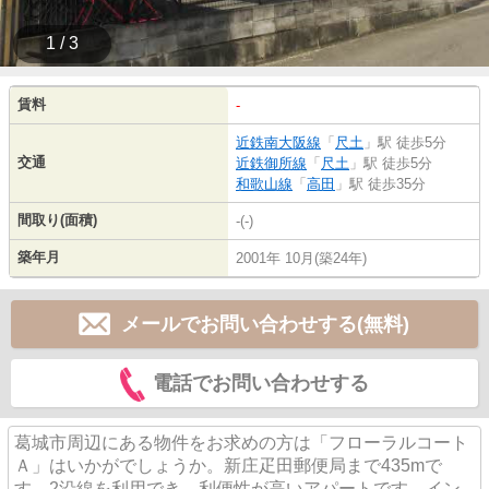
1 / 3
賃料
-
近鉄南大阪線
「
尺土
」駅 徒歩5分
交通
近鉄御所線
「
尺土
」駅 徒歩5分
和歌山線
「
高田
」駅 徒歩35分
間取り(面積)
-(-)
築年月
2001年 10月(築24年)
メールでお問い合わせする(無料)
電話でお問い合わせする
葛城市周辺にある物件をお求めの方は「フローラルコート
Ａ」はいかがでしょうか。新庄疋田郵便局まで435mで
す。2沿線を利用でき、利便性が高いアパートです。イン