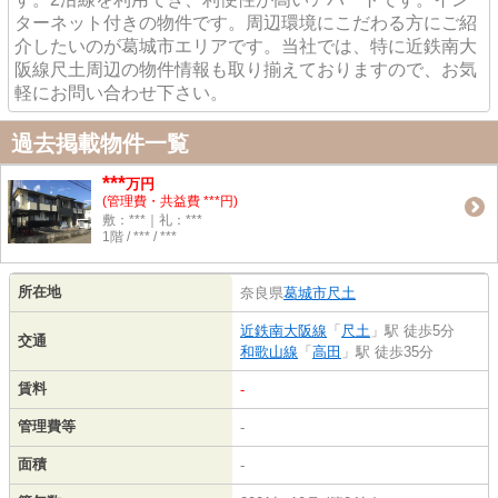
ターネット付きの物件です。周辺環境にこだわる方にご紹
介したいのが葛城市エリアです。当社では、特に近鉄南大
阪線尺土周辺の物件情報も取り揃えておりますので、お気
軽にお問い合わせ下さい。
過去掲載物件一覧
***
万円
(管理費・共益費 ***円)
敷：***｜礼：***
1階 / *** / ***
所在地
奈良県
葛城市
尺土
近鉄南大阪線
「
尺土
」駅 徒歩5分
交通
和歌山線
「
高田
」駅 徒歩35分
賃料
-
管理費等
-
面積
-