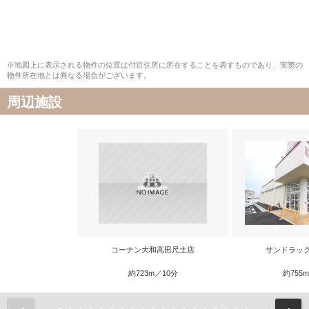
※地図上に表示される物件の位置は付近住所に所在することを表すものであり、実際の
物件所在地とは異なる場合がございます。
周辺施設
コーナン大和高田尺土店
サンドラッ
約723m／10分
約755