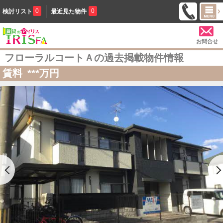
0
0
検討リスト
最近見た物件
お問合せ
フローラルコートＡの過去掲載物件情報
賃料
***
万円